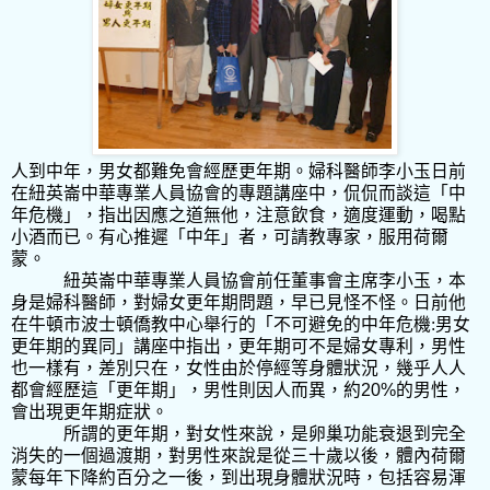
人到中年，男女都難免會經歷更年期。婦科醫師李小玉日前
在紐英崙中華專業人員協會的專題講座中，侃侃而談這「中
年危機」，指出因應之道無他，注意飲食，適度運動，喝點
小酒而已。有心推遲「中年」者，可請教專家，服用荷爾
蒙。
紐英崙中華專業人員協會前任董事會主席李小玉，本
身是婦科醫師，對婦女更年期問題，早已見怪不怪。日前他
在牛頓市波士頓僑教中心舉行的
「不可避免的中年危機
:
男女
更年期的異同」
講座中指出，更年期可不是婦女專利，男性
也一樣有，差別只在，女性由於停經等身體狀況，幾乎人人
都會經歷這「更年期」，男性則因人而異，約
20%
的男性，
會出現更年期症狀。
所謂的更年期，對女性來說，是卵巢功能衰退到完全
消失的一個過渡期，對男性來說是從三十歲以後，體內荷爾
蒙每年下降約百分之一後，到出現身體狀況時，包括容易渾