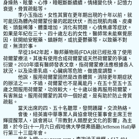
身燥熱、眩暈、心悸，睡眠斷斷續續，情緒變化快，記憶力
衰退，骨質疏鬆等。
李小玉指出，女性其實在更年期出現的十年以前，就
可能因為體內荷爾蒙份量的起起伏伏，而出現肌肉痛、皮膚
乾、頭髮稀薄、體重增加，消化有問題，心情焦慮等症狀。
如果是年紀在三十、四十歲左右的女性，醫師常未能察覺原
因，就開給安眠藥、鎮靜劑，或抗憂鬱藥等，以致藥不對
症，無濟於事。
早從
1942
年起，聯邦藥物局
(FDA)
就已經批准了使用
荷爾蒙療法。其後有使用合成荷爾蒙或天然荷爾蒙的爭議、
衍變。
2010
年還有醫師發表文章，指荷爾蒙療法應根據各人
狀況，以及染患乳癌、心臟病等危險，做適度調整。
他說，服用荷爾蒙固然是改善體質，消除更年期症狀
的辦法之一，不過，荷爾蒙也不是萬能丹，在五十至五十五
歲之間服用荷爾蒙，功效較大，七十歲以後再服用荷爾蒙，
有害無益。服用荷爾蒙的其中一個好處，是有助於防止骨質
疏鬆。
當天出席的四、五十名聽眾，發問踴躍，交流熱絡。
會後，紐英崙中華專業人員協會現任董事會主席王世
輝提醒眾人，該會將以「宗教對人類歷史文化的影響」為主
題，於今日
(
十一月六日
)
假哈佛大學傑弗遜廳
(Jefferson Hall)
舉
行第三十三屆年會。