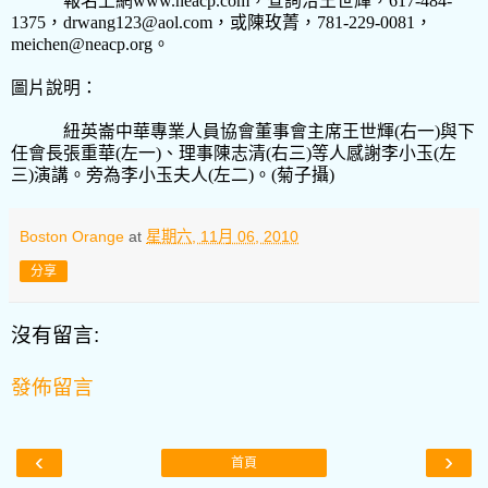
報名上網
www.neacp.com
，查詢洽王世輝，
617-484-
1375
，
drwang123@aol.com
，或陳玫菁，
781-229-0081
，
meichen@neacp.org
。
圖片說明：
紐英崙中華專業人員協會董事會主席王世輝
(
右一
)
與下
任會長張重華
(
左一
)
、理事陳志清
(
右三
)
等人感謝李小玉
(
左
三
)
演講。旁為李小玉夫人
(
左二
)
。
(
菊子攝
)
Boston Orange
at
星期六, 11月 06, 2010
分享
沒有留言:
發佈留言
‹
›
首頁