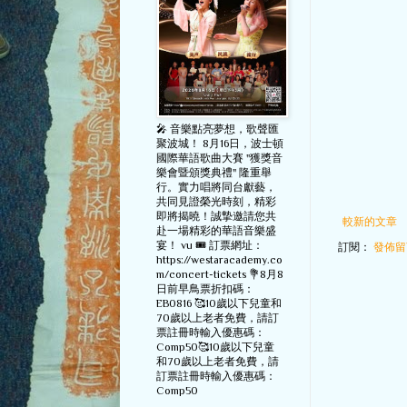
🎤 音樂點亮夢想，歌聲匯
聚波城！ 8月16日，波士頓
國際華語歌曲大賽 "獲獎音
樂會暨頒獎典禮" 隆重舉
行。實力唱將同台獻藝，
共同見證榮光時刻，精彩
即將揭曉！誠摯邀請您共
較新的文章
赴一場精彩的華語音樂盛
宴！ vu 🎟️ 訂票網址：
訂閱：
發佈留言
https://westaracademy.co
m/concert-tickets 💐8月8
日前早鳥票折扣碼：
EB0816 🥰10歲以下兒童和
70歲以上老者免費，請訂
票註冊時輸入優惠碼：
Comp50🥰10歲以下兒童
和70歲以上老者免費，請
訂票註冊時輸入優惠碼：
Comp50