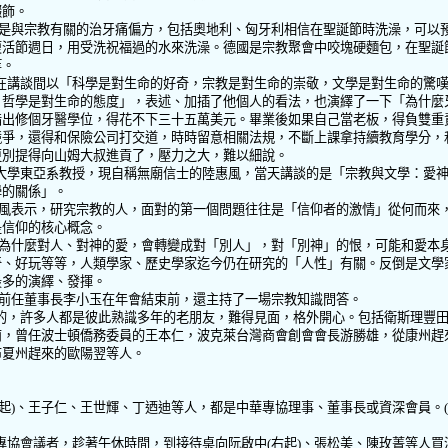
綴飾。
是與宗教有關的治牙痛偏方，包括奧地利、匈牙利相信在聖誕節時洗澡，可以
復活節週日，用受洗祝福過的水來洗澡。德國是宗教聚會中咬塊硬麵包，在聖誕
等。
在講談間以「科學是對生命的好奇，宗教是對生命的崇敬，文學是對生命的驚
，哲學是對生命的態度」，表述、加插了他個人的看法，也演繹了一下「為什麼
指出修個牙醫學位，得花不下三十五萬美元。畢業後如果自己當老板，得負雙重
競爭，還得和保險公司打交道，時時留意相關法規，不斷上課拿持續教育學分，
更別提得向山姆大叔進貢了，壓力之大，難以細說。
大學東亞系教授，現自稱無廟信士的陸惠風，當天講談的是「宗教與文學：愛
學的關係」。
風表示，研究宗教的人，面對的第一個問題往往是「信仰者的激情」從何而來
是信仰的核心概念。
為什麼對人、對神的愛，會轉變成對「別人」，對「別神」的恨，可能和愛本
奇、好玩等等，人類學家、歷史學家迄今仍在研究的「人性」有關。反倒是文學
最多的演繹、發揮。
前任董事長李小玉在年會結束前，還主持了一場宗教知識問答。
的，許多人都是彼此熟識多年的老朋友，難得見面，格外開心。包括衛斯理豐
南，曾任波士頓僑務委員的王本仁，波克萊台灣商會創會會長游勝雄，從康州趕
布夏州趕來的歐陽翌等人。
起
)
、王子仁、王世輝、丁迺迪等人，都是中華專協理事、董事長或資深會員。
(
專協會議者，趁著午休時間，到接待桌向阮啟中
(
右起
)
、張松美、陳玫菁等人買