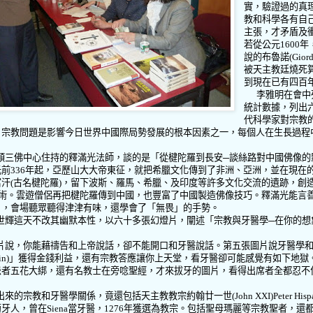
實，驗證過的真
教和科學各有自
主張，才矛盾及
若從公元
1600
年
說的布魯諾
(Gior
被天主教廷燒死
到現在已有四百
李雅明在會中
統計數據，列出
代科學家對宗教
，宗教問題是影響今日世界中國際局勢發展的根本因素之一，每個人在生長過程
。
頓三佛中心住持的釋滿光法師，談的是「從楗陀羅到長安─談絲路對中國佛像的
元前
336
年起，亞歷山大大帝東征，就把希臘文化傳到了非洲、亞洲，並在現在
富汗
(
古名楗陀羅
)
，留下波斯、羅馬、希臘、及印度等許多文化交流的遺跡，創
術。雲遊僧侶再把楗陀羅傳到中國，也豐富了中國製造佛像技巧。釋滿光能言
片，會場聽眾聽得津津有味，還學會了「無畏」的手勢。
世輝這天不改其幽默本性，以六十多張幻燈片，闡述「宗教與牙醫學─在你的想
片說，你能藉禱告和上帝說話，卻不能開口和牙醫說話。第五張圖片說牙醫學
in)
」獲得金錢利益，還有宗教答應讓你上天堂，看牙醫卻可能感覺有如下地獄
患者五花大綁，還有名教士在旁唸聖經，才來拔牙的圖片，看得出席者全都忍不
出來的宗教和牙醫學關係，竟還包括天主教教宗約翰廿一世
(John XXI)Peter Hisp
萄牙人，曾在
Siena
當牙醫，
1276
年獲選為教宗。包括聖母瑪麗等宗教聖者，還