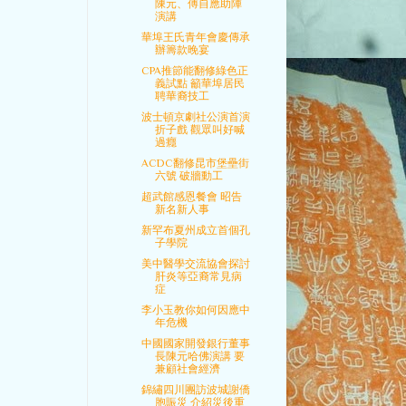
陳元、傅自應助陣
演講
華埠王氏青年會慶傳承
辦籌款晚宴
CPA推節能翻修綠色正
義試點 籲華埠居民
聘華裔技工
波士頓京劇社公演首演
折子戲 觀眾叫好喊
過癮
ACDC翻修昆市堡壘街
六號 破牆動工
超武館感恩餐會 昭告
新名新人事
新罕布夏州成立首個孔
子學院
美中醫學交流協會探討
肝炎等亞裔常見病
症
李小玉教你如何因應中
年危機
中國國家開發銀行董事
長陳元哈佛演講 要
兼顧社會經濟
錦繡四川團訪波城謝僑
胞賑災 介紹災後重