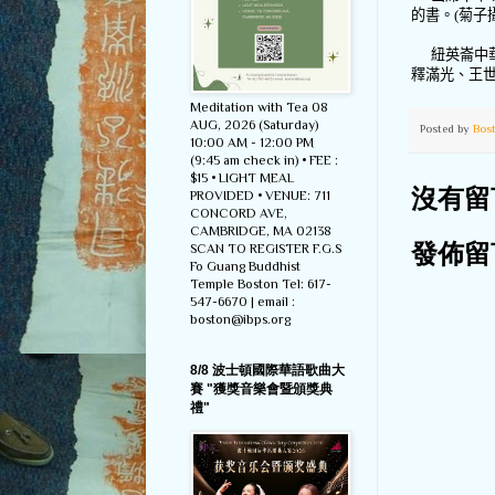
的書。
(
菊子
紐英崙中
釋滿光、王
Meditation with Tea 08
AUG, 2026 (Saturday)
Posted by
Bos
10:00 AM - 12:00 PM
(9:45 am check in) • FEE :
$15 • LIGHT MEAL
PROVIDED • VENUE: 711
沒有留
CONCORD AVE,
CAMBRIDGE, MA 02138
SCAN TO REGISTER F.G.S
發佈留
Fo Guang Buddhist
Temple Boston Tel: 617-
547-6670 | email :
boston@ibps.org
8/8 波士頓國際華語歌曲大
賽 "獲獎音樂會暨頒獎典
禮"