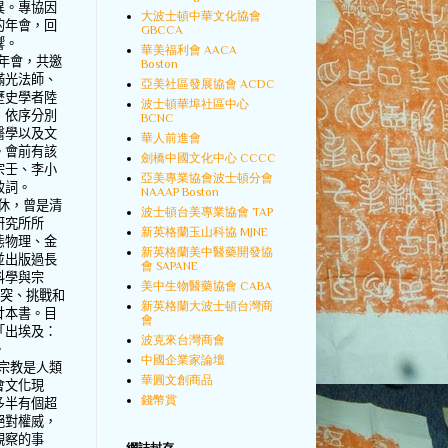
異。專協因
大波士頓中華文化協會
的年會，回
GBCCA
響。
華美福利會 AACA
年會，共邀
Boston
滿光法師、
亞美社區發展協會 ACDC
歷史學者陸
波士頓華埠社區中心
，依序分別
BCNC
醫學以及文
華人前進會
。會前有該
劍橋中國文化中心 CCCC
宗壬、李小
亞美專業協會波士頓分會
致詞。
NAAAP Boston
休，曾是清
波士頓台美專業協會 TAP
研究所所
新英格蘭玉山科協 MJNE
態物理、金
新英格蘭美中醫藥開發協
並出版過長
會 SAPANE
科學與宗
美中生物醫藥協會 CABA
衝突、挑戰和
新英格蘭大波士頓台灣商
廿本書。目
會
「出埃及：
波克來台灣商會
。
中國企業家論壇
宗教是人類
華圓文創商品
會文化現
錢幣賞
多半有個超
絕對權威，
觀察的事