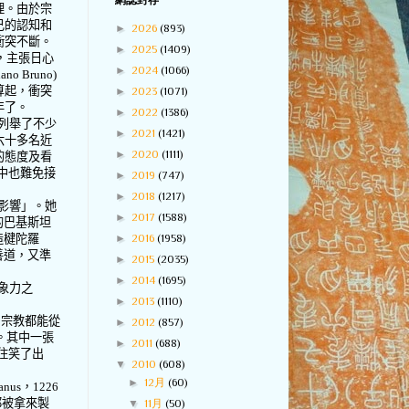
網誌封存
理。由於宗
己的認知和
►
2026
(893)
衝突不斷。
►
2025
(1409)
，主張日心
►
2024
(1066)
dano Bruno)
算起，衝突
►
2023
(1071)
年了。
►
2022
(1386)
列舉了不少
►
2021
(1421)
六十多名近
►
2020
(1111)
的態度及看
中也難免接
►
2019
(747)
►
2018
(1217)
影響」。她
►
2017
(1588)
的巴基斯坦
►
2016
(1958)
造楗陀羅
善道，又準
►
2015
(2035)
►
2014
(1695)
象力之
►
2013
(1110)
和宗教都能從
►
2012
(857)
。其中一張
►
2011
(688)
住笑了出
▼
2010
(608)
►
12月
(60)
anus
，
1226
都被拿來製
▼
11月
(50)