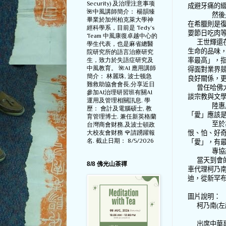
Security) 及治理注意事项
成避牙痛的
🌺中風講師簡介： 楊韻臻
然後
畢業於加州柏克萊大學神
在希臘則是
經科學系，目前是 Tedy‘s
要節日吃肉
Team 中風康復卓越中心的
王世輝還
學生代表，也是麻省總醫
生命的品味
院研究所的語言治療研究
生，致力於失語症研究及
率最高」，
中風教育。 🌺AI 應用講師
得面對業界
簡介： 林麗珠, 波士顿急
良好關係，
難救助協會會長,分享近日
曾任哈佛
參加AI治理研習班有關AI
談宗教與文
運用及管理相關訊息. 學
陸惠
歷： 會計及電腦硕士, 教
「愛」應該
育管理博士. 兼任新英格蘭
至於
台灣商會财務,及波士頓政
大校友會财務 🌹請踴躍報
恨、怕、好
名. 截止日期： 8/5/2026
「愛」，有
專協
當天到會
8/8 佛光山茶禪
車代理柯乃
迪，從新罕
圖片說明：
柯乃南
(
左
出席中華