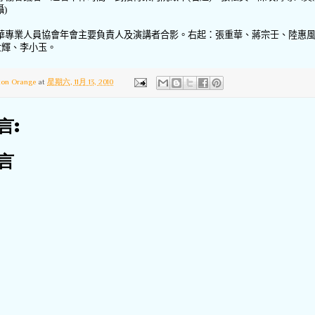
攝
)
華專業人員協會年會主要負責人及演講者合影。右起：張重華、蔣宗壬、陸惠
世輝、李小玉。
ton Orange
at
星期六, 11月 13, 2010
言:
言