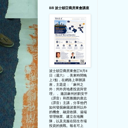
8/8 波士頓亞裔房東會講座
波士頓亞裔房東會訂8月8
日（週六），美東時間晚
上7點，在網路上舉辦講
座，主題是：「麻州之
外：州外房地產投資與管
理」， 邀請麻州的劉安平
（譯音）和西雅圖的唐志
（譯音）主講，分享他們
如何發掘麻薩諸塞州以外
的機會、融資收購、遠端
管理物業、建立在地團
隊，以及克服在陌生市場
投資的挑戰。報名可上