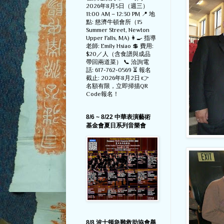
2026年8月5日（週三）
11:00 AM – 12:30 PM 📍 地
點: 慈濟牛頓會所（15
Summer Street, Newton
Upper Falls, MA) 👩‍🍳 指導
老師: Emily Hsiao 💲 費用:
$20／人（含食譜與成品
帶回兩道菜） 📞 洽詢電
話: 617-762-0569 ⏳ 報名
截止: 2026年8月2日 👉
名額有限，立即掃描QR
Code報名！
8/6 ~ 8/22 中華表演藝術
基金會夏日系列音樂會
8/8 波士顿急難救助協會舉