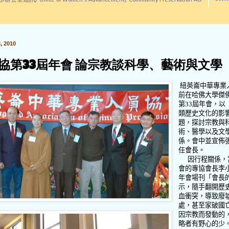
訊/ Office of Women's Advancement/ Community Preservation Act
 2010
協第33屆年會 論宗教談科學、藝術與文學
紐英崙中華專業
前在哈佛大學傑
第
33
屆年會，以
類歷史文化的影
題，探討宗教與
術、醫學以及文
係。會中並宣佈
任會長。
因行程關係，
會的專協會長李
年會場刊「會長
示，隨手翻開歷
血衝突，導致廢
處，甚至家破國
因宗教而發動的
略者有野心的少