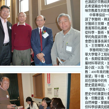
也源起於宗教歧
此希望藉由今年
味宗教產生的影
中華專協這一
請了李雅明，釋
牙醫師王世輝、
惠風等四名講者
從科學、藝術、
學的角度談宗教
會歷任董事長蔣
玉、王世輝等人
李雅明現已退
華大學電子工程
長，長期從事固
屬材料等研究，
篇小說，以及「
教：
400
年來的
展望」等十幾、
前在排版中的有
歷史還是神話」
李雅明認為，
歷史中的重要社
象，但難定義，
自然神靈，掌握
但科學卻講究經