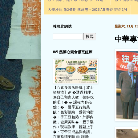
波士頓市、昆士市，摩頓市、羅爾市
波士頓移民進步辦公室通
大學沙龍 第245期 李建忠－2026 ASI 奇點展望 1/4
搜尋此網誌
星期六, 11月 13,
中華專
8/5 慈濟心素食儀烹飪班
【心素食儀烹飪班｜波士
頓慈濟】🌿 �透過料理，
為自己和家人煮一頓好吃
的吧！� 🥗 課程內容亮
點：�・夏季五行蔬菜
飯：色彩繽紛，營養均衡
�・手工豆包捲：外酥內
嫩，健康美味�・親手製
作＋現場教學，輕鬆上手
�・可帶回成品與食譜，
在家延續美味 📅 時間: