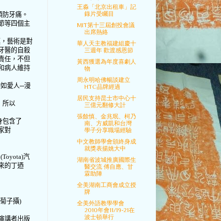
王淼「北京出租車」記
錄片受矚目
預防牙痛。
節等四個主
MIT第十三屆創投會議
出席熱絡
嘆，藝術是對
華人天主教福建組慶十
牙醫的自殺
三週年 歡渡感恩節
責任，不但
黃西獲選為年度喜劇人
和病人維持
物
周永明哈佛暢談建立
神如愛人
─
漫
HTC品牌經過
居民支持昆士市中心十
，所以
三億元翻修大計
張餘慎、金兆珉、柯乃
身包含了
南、方威凱和台灣
家對
學子分享職場經驗
中文教師學會頒終身成
就獎表揚姚大中
田
(
Toyota
)
汽
湖南省波城推廣國際生
來的丁迺
醫交流 傅自應、甘
霖助陣
全美湖南工商會成立授
牌
菊子攝
)
全美外語教學學會
2010年會11/19-21在
波士頓舉行
演講者出版