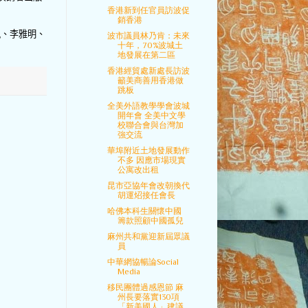
香港新到任官員訪波促
銷香港
風、李雅明、
波市議員林乃肯：未來
十年，70%波城土
地發展在第二區
香港經貿處新處長訪波
籲美商善用香港做
跳板
全美外語教學學會波城
開年會 全美中文學
校聯合會與台灣加
強交流
華埠附近土地發展動作
不多 因應市場現實
公寓改出租
昆市亞協年會改朝換代
胡運炤接任會長
哈佛本科生關懷中國
籌款照顧中國孤兒
麻州共和黨迎新屆眾議
員
中華網協暢論Social
Media
移民團體過感恩節 麻
州長要落實130項
「新美國人」建議