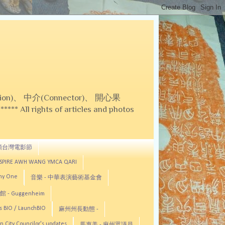
on)、 中介(Connector)、 開心果
 All rights of articles and photos
頓台灣電影節
ASPIRE AWH WANG YMCA QARI
any One
音樂 - 中華表演藝術基金會
 - Guggenheim
s BIO / LaunchBIO
麻州州長動態 -
n City Councilor's updates