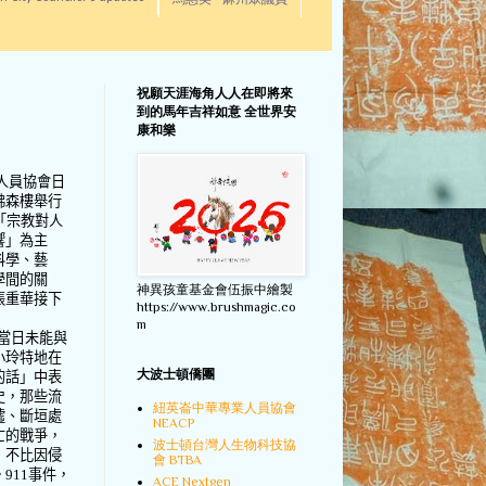
馬惠美 - 麻州眾議員
祝願天涯海角人人在即將來
到的馬年吉祥如意 全世界安
康和樂
人員協會日
佛森樓舉行
「宗教對人
響」為主
科學、藝
學間的關
神異孩童基金會伍振中繪製
張重華接下
https://www.brushmagic.co
m
當日未能與
小玲特地在
大波士頓僑團
的話」中表
史，那些流
紐英崙中華專業人員協會
墟、斷垣處
NEACP
亡的戰爭，
波士頓台灣人生物科技協
，不比因侵
會 BTBA
。
911
事件，
ACE Nextgen