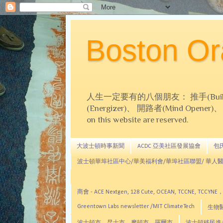
Boston 
人生一定要有的八個朋友： 推手(Builder)、
(Energizer)、 開路者(Mind Opener)、 導師(
on this website are reserved.
大波士頓時事新聞
ACDC 亞美社區發展協會
包氏文
波士頓華埠社區中心/華美福利會/華埠社區聯盟/ 華人醫
商會 - ACE Nextgen, 128 Cute, OCEAN, TC
Greentown Labs newsletter /MIT ClimateTech
生物醫藥