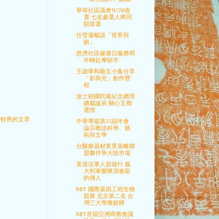
華埠社區議會11/28改
選 七名參選人將同
額當選
任璧蓮暢談「世界與
鎮」
慈濟社區健康日服務明
年轉赴摩頓市
王啟華和藝文小集分享
「影與光」創作歷
程
波士頓國民黨紀念總理
總裁誕辰 關心五都
選情
較舊的文章
中華專協第33屆年會
論宗教談科學、藝
術與文學
台醫療器材業覓策略聯
盟夥伴爭大陸市場
美退伍軍人節遊行 義
大利軍樂隊演奏龍
的傳人
MIT 國際基因工程生物
競賽 北京第二名 台
灣三大學獲銀牌
MIT首屆亞洲商務會議