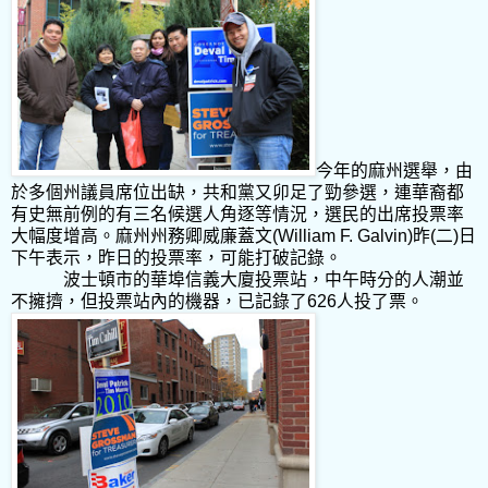
今年的麻州選舉，由
於多個州議員席位出缺，共和黨又卯足了勁參選，連華裔都
有史無前例的有三名候選人角逐等情況，選民的出席投票率
大幅度增高。麻州州務卿威廉蓋文
(William F. Galvin)
昨
(
二
)
日
下午表示，昨日的投票率，可能打破記錄。
波士頓市的華埠信義大廈投票站，中午時分的人潮並
不擁擠，但投票站內的機器，已記錄了
626
人投了票。