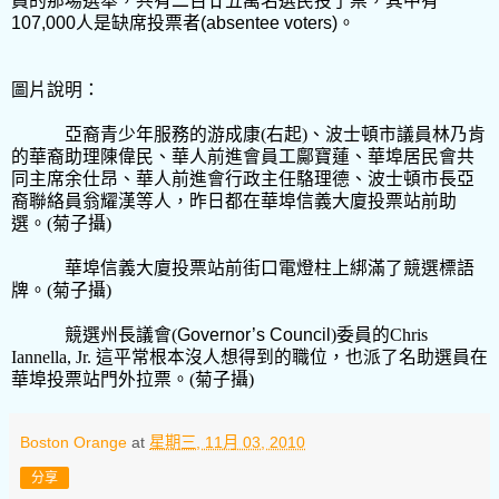
員的那場選舉，共有二百廿五萬名選民投了票，其中有
107,000
人是缺席投票者
(absentee voters)
。
圖片說明：
亞裔青少年服務的游成康
(
右起
)
、波士頓市議員林乃肯
的華裔助理陳偉民、華人前進會員工鄺寶蓮、華埠居民會共
同主席余仕昂、華人前進會行政主任駱理德、波士頓市長亞
裔聯絡員翁耀漢等人，昨日都在華埠信義大廈投票站前助
選。
(
菊子攝
)
華埠信義大廈投票站前街口電燈柱上綁滿了競選標語
牌。
(
菊子攝
)
競選州長議會
(
Governor’s Council
)
委員的
Chris
Iannella, Jr.
這平常根本沒人想得到的職位，也派了名助選員在
華埠投票站門外拉票。
(
菊子攝
)
Boston Orange
at
星期三, 11月 03, 2010
分享