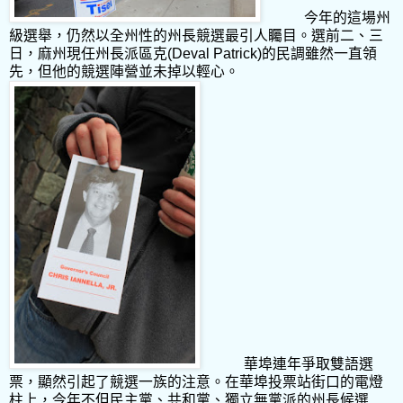
今年的這場州
級選舉，仍然以全州性的州長競選最引人矚目。選前二、三
日，麻州現任州長派區克
(Deval Patrick)
的民調雖然一直領
先，但他的競選陣營並未掉以輕心。
華埠連年爭取雙語選
票，顯然引起了競選一族的注意。在華埠投票站街口的電燈
柱上，今年不但民主黨、共和黨、獨立無黨派的州長候選