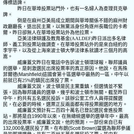
傳標語牌。
昨日在華埠投票站門外，也有一名婦人為查理貝克舉
牌。
倒是在麻州亞美局成立期間與華埠關係不錯的麻州財
政廳廳長，退出民主黨，以無黨派身份角逐州長職位的卡希
爾，昨日卻無人在華埠投票站外為他拉票。
亞美法律辯護及教育基金
(AALDEF)
昨日派出多名律
師、義工到投票站做調查。在華埠投票站外的是來自紐約的
李宇平，以及從上海來波士頓大學法律系就讀才三個月的高
嵩。
威廉蓋文昨日在電話中告訴波士頓環球報，聯邦議員
的選舉，是刺激選民出席投票率的真正原因。他說，在馬殊
菲爾德
(
Marshfield
)
這國會第十區選舉中最熱的一區，中午以
前就已有
25%
的鎮民出席投了票。
威廉蓋文說，波士頓是民主黨重鎮，但選情並不緊
張，因為聯邦議員的選舉，幾乎和波士頓市無關。截至昨日
中午，約共有五名選民投訴。該辦公室工作人員得提醒選
民，在必要的時候，選票正反兩面都有得投票圈選的地方。
威廉蓋文預計有二百四十萬名已登記選民會進投票
站。那將是自
1990
年以來，在無總統選舉的選舉年中，最高
的出席投票率。威廉蓋文說，他的預測，一部份來自已有
132,000
名選民投了票。在布朗
(Scott Brown)
當選為聯邦參議