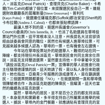
人，派區克
(Deval Patrick)
、查理貝克
(Charlie Baker)
、卡希
爾
(Tim Cahill)
都搶了個位置，來提醒選民投自己一票。連競
選財政廳廳長的葛羅斯曼
(
)
、普利托
Steve Grossman
(
)
，競選連任薩福克郡
(Suffolk)
郡治安官
(Sheriff)
的
Karyn Polito
卡布拉爾
(
Andrea J. Cabral)
，也都來張貼標語牌。
最讓人想不到的是，競選州長議會
(
Governor’s
Council
)
委員的
Chris Iannella, Jr. ，
也派了名助選員在華埠投
票站門外拉票。
這平常根本沒人注意，州長提名大法官卻須
經由該委員會同意的職位，居然也有候選人進華埠拉票，可
見越來越多候選人認為，華埠的一票，也有機會左右選情。
今年站在華埠投票站外的助選華人，難得的站在同一
陣線，都支持現任州長派區克。華埠居民會共同主席余仕昂
說，派區克支持雙語選票，當然要支持他。手中拿著中文版
「請投派區克
(Deval Patrick)
一票」宣傳單的華人前進會行政
主任駱理德謹慎的說，這天她請了假，是以私人身份來助選
的。她也指出，亞裔青少年服務的游成康等人，是在籲請選
民，三個選票問題都要投「
NO
」。在競選期間一直和華埠僑
領陳毓禮合作，為派區克助選的陳偉民、翁耀漢，這天也當
然的繼續為派區克助選。
當然，華埠內的居民，並不是百分之百的都支持派區
克。本身是共和黨籍者，多半得支持自己所屬黨派推舉的候
選人。據說，華埠內的金門餐廳，就應請貼有查理貝克的宣