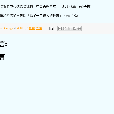
際貿易中心送給哈佛的「中華再造善本」包括明代篇。
(
菊子攝
)
送給哈佛的書包括「為了十三億人的教育」。
(
菊子攝
)
ton Orange
at
星期三, 11月 03, 2010
言:
言