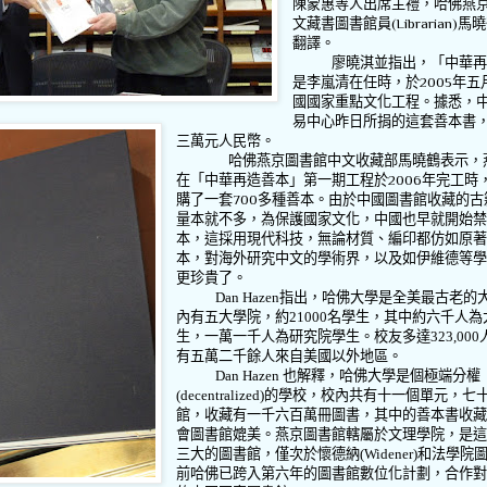
陳蒙惠等人出席主禮，哈佛燕
文藏書圖書館員
(Librarian)
馬曉
翻譯。
廖曉淇並指出，「中華
是李嵐清在任時，於
2005
年五
國國家重點文化工程。據悉，
易中心昨日所捐的這套善本書
三萬元人民幣。
哈佛燕京圖書館中文收藏部馬曉鶴表示，
在「中華再造善本」第一期工程於
2006
年完工時
購了一套
700
多種善本。由於中國圖書館收藏的古
量本就不多，為保護國家文化，中國也早就開始
本，這採用現代科技，無論材質、編印都仿如原
本，對海外研究中文的學術界，以及如伊維德等
更珍貴了。
Dan Hazen
指出，哈佛大學是全美最古老的
內有五大學院，約
21000
名學生，其中約六千人為
生，一萬一千人為研究院學生。校友多達
323,000
有五萬二千餘人來自美國以外地區。
Dan Hazen
也解釋，哈佛大學是個極端分權
(decentralized)
的學校，校內共有十一個單元，七
館，收藏有一千六百萬冊圖書，其中的善本書收
會圖書館媲美。燕京圖書館轄屬於文理學院，是
三大的圖書館，僅次於懷德納
(Widener)
和法學院
前哈佛已跨入第六年的圖書館數位化計劃，合作