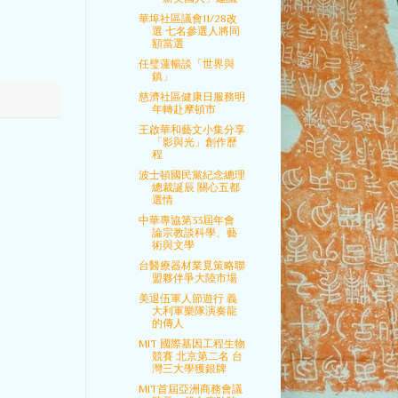
華埠社區議會11/28改
選 七名參選人將同
額當選
任璧蓮暢談「世界與
鎮」
慈濟社區健康日服務明
年轉赴摩頓市
王啟華和藝文小集分享
「影與光」創作歷
程
波士頓國民黨紀念總理
總裁誕辰 關心五都
選情
中華專協第33屆年會
論宗教談科學、藝
術與文學
台醫療器材業覓策略聯
盟夥伴爭大陸市場
美退伍軍人節遊行 義
大利軍樂隊演奏龍
的傳人
MIT 國際基因工程生物
競賽 北京第二名 台
灣三大學獲銀牌
MIT首屆亞洲商務會議