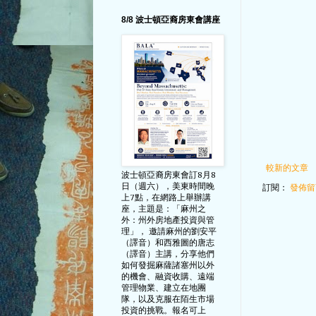
8/8 波士頓亞裔房東會講座
較新的文章
波士頓亞裔房東會訂8月8
日（週六），美東時間晚
訂閱：
發佈留言
上7點，在網路上舉辦講
座，主題是：「麻州之
外：州外房地產投資與管
理」， 邀請麻州的劉安平
（譯音）和西雅圖的唐志
（譯音）主講，分享他們
如何發掘麻薩諸塞州以外
的機會、融資收購、遠端
管理物業、建立在地團
隊，以及克服在陌生市場
投資的挑戰。報名可上