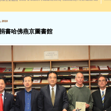
訊/ Office of Women's Advancement/ Community Preservation Act
 2010
捐書哈佛燕京圖書館