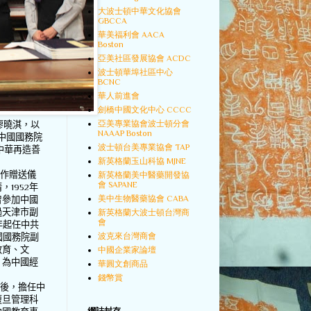
大波士頓中華文化協會
GBCCA
華美福利會 AACA
Boston
亞美社區發展協會 ACDC
波士頓華埠社區中心
BCNC
華人前進會
劍橋中國文化中心 CCCC
亞美專業協會波士頓分會
廖曉淇，以
NAAAP Boston
中國國務院
波士頓台美專業協會 TAP
中華再造善
新英格蘭玉山科協 MJNE
著作贈送儀
新英格蘭美中醫藥開發協
會 SAPANE
清，
1952
年
美中生物醫藥協會 CABA
曾參加中國
過天津市副
新英格蘭大波士頓台灣商
會
年起任中共
波克來台灣商會
國國務院副
教育、文
中國企業家論壇
，為中國經
華圓文創商品
錢幣賞
休後，擔任中
復旦管理科