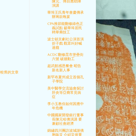
陳元、傅自應助陣
演講
華埠王氏青年會慶傳承
辦籌款晚宴
CPA推節能翻修綠色正
義試點 籲華埠居民
聘華裔技工
波士頓京劇社公演首演
折子戲 觀眾叫好喊
過癮
ACDC翻修昆市堡壘街
六號 破牆動工
超武館感恩餐會 昭告
新名新人事
較舊的文章
新罕布夏州成立首個孔
子學院
美中醫學交流協會探討
肝炎等亞裔常見病
症
李小玉教你如何因應中
年危機
中國國家開發銀行董事
長陳元哈佛演講 要
兼顧社會經濟
錦繡四川團訪波城謝僑
胞賑災 介紹災後重