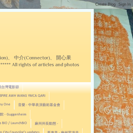
on)、 中介(Connector)、 開心果
 All rights of articles and photos
頓台灣電影節
ASPIRE AWH WANG YMCA QARI
any One
音樂 - 中華表演藝術基金會
 - Guggenheim
s BIO / LaunchBIO
麻州州長動態 -
n City Councilor's updates