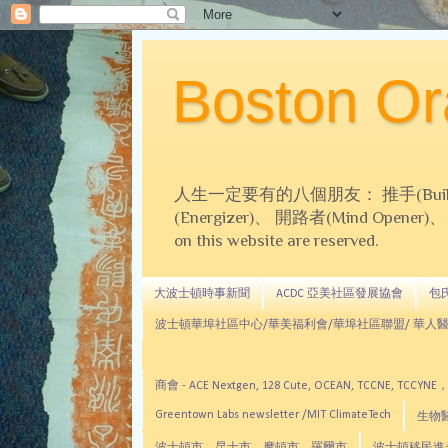
Boston 
人生一定要有的八個朋友： 推手(Builder)、
(Energizer)、 開路者(Mind Opener)、 導師(
on this website are reserved.
大波士頓時事新聞
ACDC 亞美社區發展協會
包氏文
波士頓華埠社區中心/華美福利會/華埠社區聯盟/ 華人醫
商會 - ACE Nextgen, 128 Cute, OCEAN, TC
Greentown Labs newsletter /MIT ClimateTech
生物醫藥