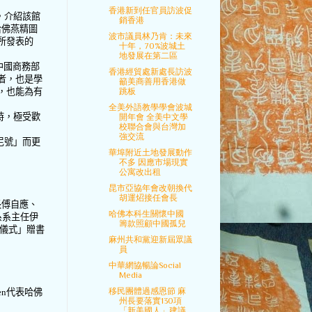
香港新到任官員訪波促
，介紹該館
銷香港
哈佛燕精圖
波市議員林乃肯：未來
所發表的
十年，70%波城土
地發展在第二區
中國商務部
香港經貿處新處長訪波
者，也是學
籲美商善用香港做
跳板
，也能為有
全美外語教學學會波城
時，極受歡
開年會 全美中文學
校聯合會與台灣加
強交流
尼號」而更
華埠附近土地發展動作
不多 因應市場現實
公寓改出租
昆市亞協年會改朝換代
胡運炤接任會長
長傅自應、
哈佛本科生關懷中國
系系主任伊
籌款照顧中國孤兒
儀式」
贈書
麻州共和黨迎新屆眾議
員
中華網協暢論Social
Media
移民團體過感恩節 麻
en
代表
哈佛
州長要落實130項
「新美國人」建議