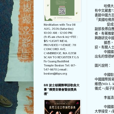
哈佛大
有中文藏書
7
書館中國方
「美國哈佛
促成
Meditation with Tea 08
AUG, 2026 (Saturday)
副部長傅自
10:00 AM - 12:00 PM
者，有著推
(9:45 am check in) • FEE :
興趣研究中
$15 • LIGHT MEAL
據悉，
PROVIDED • VENUE: 711
迎。有關人
CONCORD AVE,
中國國
CAMBRIDGE, MA 02138
出名的懷德
SCAN TO REGISTER F.G.S
Fo Guang Buddhist
Temple Boston Tel: 617-
圖片說明：
547-6670 | email :
boston@ibps.org
中國駐
中國國際貿
維德
(Wilt L. 
8/8 波士頓國際華語歌曲大
儀式。
(
菊子
賽 "獲獎音樂會暨頒獎典
禮"
李嵐清
中國國
大學接受。
(