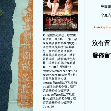
中國國
李嵐清
Posted by
Bos
🎤 音樂點亮夢想，歌聲匯
聚波城！ 8月16日，波士頓
沒有留
國際華語歌曲大賽 "獲獎音
樂會暨頒獎典禮" 隆重舉
行。實力唱將同台獻藝，
發佈留
共同見證榮光時刻，精彩
即將揭曉！誠摯邀請您共
赴一場精彩的華語音樂盛
宴！ vu 🎟️ 訂票網址：
https://westaracademy.co
m/concert-tickets 💐8月8
日前早鳥票折扣碼：
EB0816 🥰10歲以下兒童和
70歲以上老者免費，請訂
票註冊時輸入優惠碼：
Comp50🥰10歲以下兒童
和70歲以上老者免費，請
訂票註冊時輸入優惠碼：
Comp50