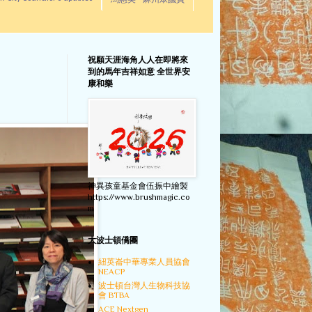
馬惠美 - 麻州眾議員
祝願天涯海角人人在即將來
到的馬年吉祥如意 全世界安
康和樂
神異孩童基金會伍振中繪製
https://www.brushmagic.co
m
大波士頓僑團
紐英崙中華專業人員協會
NEACP
波士頓台灣人生物科技協
會 BTBA
ACE Nextgen