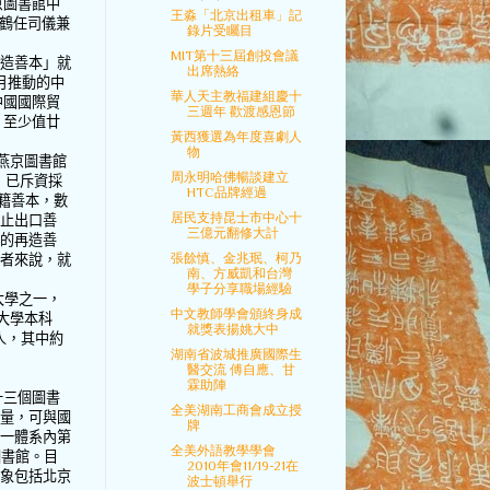
京圖書館中
王淼「北京出租車」記
鶴任司儀兼
錄片受矚目
MIT第十三屆創投會議
再造善本」就
出席熱絡
月推動的中
華人天主教福建組慶十
中國國際貿
三週年 歡渡感恩節
，至少值廿
黃西獲選為年度喜劇人
物
燕京圖書館
周永明哈佛暢談建立
，已斥資採
HTC品牌經過
籍善本，數
居民支持昆士市中心十
禁止出口善
三億元翻修大計
著的再造善
張餘慎、金兆珉、柯乃
學者來說，就
南、方威凱和台灣
學子分享職場經驗
大學之一，
中文教師學會頒終身成
大學本科
就獎表揚姚大中
人，其中約
湖南省波城推廣國際生
醫交流 傅自應、甘
霖助陣
十三個圖書
全美湖南工商會成立授
藏量，可與國
牌
這一體系內第
全美外語教學學會
圖書館。目
2010年會11/19-21在
對象包括北京
波士頓舉行