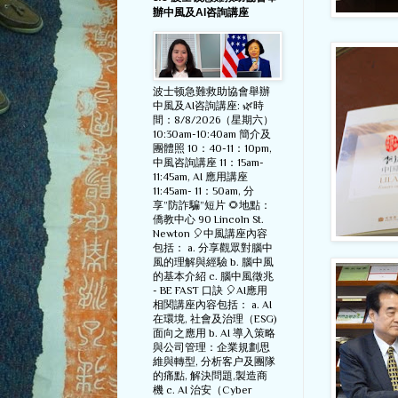
辦中風及AI咨詢講座
波士顿急難救助協會舉辦
中風及AI咨詢講座: 🌿時
間：8/8/2026（星期六）
10:30am-10:40am 簡介及
團體照 10：40-11：10pm,
中風咨詢講座 11：15am-
11:45am, AI 應用講座
11:45am- 11：50am, 分
享”防詐騙”短片 🌻地點：
僑教中心 90 Lincoln St.
Newton 🎈中風講座內容
包括： a. 分享觀眾對腦中
風的理解與經驗 b. 腦中風
的基本介紹 c. 腦中風徵兆
- BE FAST 口訣 🎈AI應用
相関講座內容包括： a. AI
在環境, 社會及治理（ESG)
面向之應用 b. AI 導入策略
與公司管理：企業規劃思
維與轉型, 分析客户及團隊
的痛點, 解決問題,製造商
機 c. AI 治安（Cyber