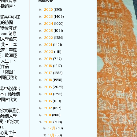
網誌封存
中國教育事
不斷讀書、
►
2026
(893)
►
2025
(1409)
際貿易中心綜
成的訪問
►
2024
(1066)
育參贊岑建
►
2023
(1071)
.com
創辦
►
2022
(1386)
佛大學燕京
，共三十本
►
2021
(1421)
教育：李嵐
►
2020
(1111)
談：歐洲經
►
2019
(747)
、人生」、
►
2018
(1217)
展作品
、「突圍：
►
2017
(1588)
中國近現代
►
2016
(1958)
►
2015
(2035)
貿易中心捐出
►
2014
(1695)
善本」給哈佛
中國古代文
►
2013
(1110)
►
2012
(857)
哈佛大學燕京
►
2011
(688)
由哈佛大學
受，哈佛大
▼
2010
(608)
t L.
►
12月
(60)
中心副主任
▼
11月
(50)