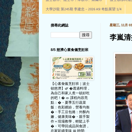
波士頓市、昆士市，摩頓市、羅爾市
波士頓移民進步辦公室通
大學沙龍 第245期 李建忠－2026 ASI 奇點展望 1/4
搜尋此網誌
星期三, 11月 03,
李嵐清
8/5 慈濟心素食儀烹飪班
【心素食儀烹飪班｜波士
頓慈濟】🌿 �透過料理，
為自己和家人煮一頓好吃
的吧！� 🥗 課程內容亮
點：�・夏季五行蔬菜
飯：色彩繽紛，營養均衡
�・手工豆包捲：外酥內
嫩，健康美味�・親手製
作＋現場教學，輕鬆上手
�・可帶回成品與食譜，
在家延續美味 📅 時間: