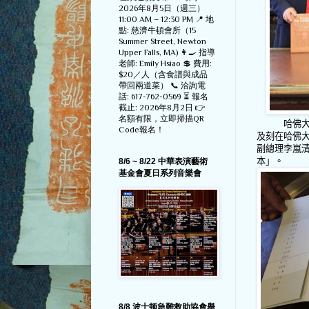
2026年8月5日（週三）
11:00 AM – 12:30 PM 📍 地
點: 慈濟牛頓會所（15
Summer Street, Newton
Upper Falls, MA) 👩‍🍳 指導
老師: Emily Hsiao 💲 費用:
$20／人（含食譜與成品
帶回兩道菜） 📞 洽詢電
話: 617-762-0569 ⏳ 報名
截止: 2026年8月2日 👉
名額有限，立即掃描QR
哈佛大學
Code報名！
及刻在哈佛
副總理李嵐
本」。
8/6 ~ 8/22 中華表演藝術
基金會夏日系列音樂會
8/8 波士顿急難救助協會舉