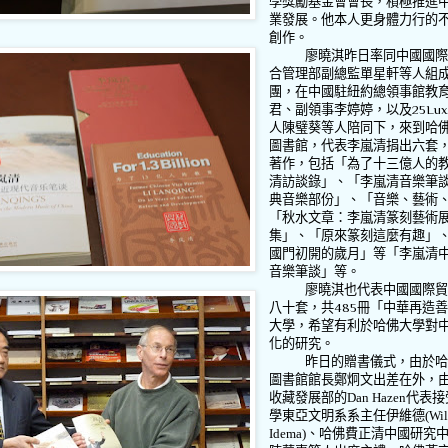
學獎勵基金會會長，積極推進
業發展。他本人更身體力行的
創作。
廖曉淇昨日率同中國國
合管理部副總監單星軒等人組
團，在中國駐紐約總領事館教
君、副領事李婷婷，以及
25Lux
人陳璧葵等人陪同下，來到哈
圖書館，代表李嵐清捐出六套
著作，包括「為了十三億人的
清訪談錄」、「李嵐清音樂筆
典音樂部份」、「音樂、藝術
「秋水文章：李嵐清篆刻藝術
集」、「原來篆刻這麼有趣」
國門初開的歲月」等「李嵐清
音樂筆談」等。
廖曉淇也代表中國國際
八十套，共
485
冊「中華再造
大學，希望有利於哈佛大學對
化的研究。
昨日的贈書儀式，由於
圖書館館長鄭炯文出差在外，
收藏發展部的
Dan Hazen
代表接
學東亞文明系系主任伊維德
(Wil
Idema)
、哈佛費正清中國研究