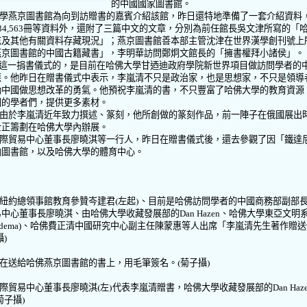
的中國國家圖書館。
學燕京圖書館為向到訪贈書的嘉賓介紹該館，昨日還特地準備了一套介紹資料
34,563
冊等資料外，還附了三篇中文的文章，分別為前任館長吳文津所寫的「
志及其他有關資料存藏現況」；燕京圖書館善本部主管沈津在世界漢學創刊號上
燕京圖書館的中國古籍藏書」，李明華訪問鄭炯文館長的「擁書權拜小諸侯」。
這一捐書儀式的，是目前在哈佛大學甘迺迪政府學院新世界項目做訪問學者的
應。他昨日在贈書儀式中表示，李嵐清不只是政治家，也是思想家，不只是領導
動中國做思想改革的勇氣。他預祝李嵐清的書，不只豐富了哈佛大學的教育資源
國的學者們，提供更多素材。
由於李嵐清近年致力撰述、篆刻，他所創做的篆刻作品，前一陣子在俄國展出
士正籌劃在哈佛大學內辦展。
際貿易中心董事長廖曉淇等一行人，昨日在贈書儀式後，還去參觀了因「鐵達
納圖書館，以及哈佛大學的體育中心。
紐約總領事館教育參贊岑建君
(
左起
)
、目前是哈佛訪問學者的中國商務部副部
易中心董事長廖曉淇、
由哈佛大學收藏發展部的
Dan Hazen
、哈佛大學東亞文明
Idema)
、哈佛費正清中國研究中心副主任陳蒙惠等人出席
「李嵐清先生著作贈送
攝
)
在送給哈佛燕京圖書館的書上，用毛筆簽名。
(
菊子攝
)
際貿易中心董事長廖曉淇
(
左
)
代表李嵐清贈書，
哈佛大學收藏發展部的
Dan Haz
菊子攝
)