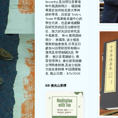
Security) 及治理注意事项
🌺中風講師簡介： 楊韻臻
畢業於加州柏克萊大學神
經科學系，目前是 Tedy‘s
Team 中風康復卓越中心的
學生代表，也是麻省總醫
院研究所的語言治療研究
生，致力於失語症研究及
中風教育。 🌺AI 應用講師
簡介： 林麗珠, 波士顿急
難救助協會會長,分享近日
參加AI治理研習班有關AI
運用及管理相關訊息. 學
歷： 會計及電腦硕士, 教
育管理博士. 兼任新英格蘭
台灣商會财務,及波士頓政
大校友會财務 🌹請踴躍報
名. 截止日期： 8/5/2026
8/8 佛光山茶禪