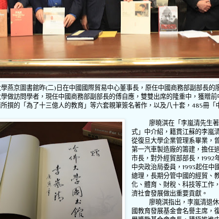
燕京圖書館昨
(
二
)
日在中國國際貿易中心董事長，原任中國商務部副部長的
大學做訪問學者，現任中國商務部副部長的傅自應，雙雙出席的隆重中，獲贈前
清所撰的「為了十三億人的教育」等六套親筆簽名著作，以及八十套，
485
冊「
廖曉淇在「李嵐清先生
式」中介紹，籍貫江蘇的李嵐
從復旦大學企業管理系畢業，
第一汽車製造廠的籌建，擔任
市長，對外經貿部部長，
1992
中央政治局委員，
1993
起任中
總理，長期分管中國的經貿、
化、體育、財稅、科技等工作
濟社會發展做出重要貢獻。
廖曉淇指出，李嵐清退
國教育發展基金會名譽主席，