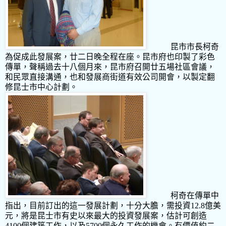
昆市市長柯奇
為促成此發展案，廿二日晚全程在座。昆市府也印製了彩色
傳單，聲稱過去十八個月來，昆市府召開廿五場社區會議，
和民眾直接溝通，也和發展商街道有效公司開會，以製定翻
修昆士市中心計劃。
柯奇在傳單中
指出，目前訂出的這一發展計劃，十分大膽，需投資
12.8
億美
元，將是昆士市有史以來最大的投資發展案，估計可創造
4100
個建築工作，以及
5700
個永久工作的機會。有價值約二