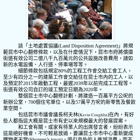
該「土地處置協議
(Land Disposition Agreement)
」將規
範昆市中心翻修條款，以及在什麼情況下，昆市市府將償還
街道有效公司二億八千九百萬元的公共設施改善費用，諸如
新的水電設備、人行道、停車場等等。
細節條款包括規定
80%
的工程工作會交給工會工人，
至少有四分之一的建築工作會交給住在昆士市內的工人，以
及預定於
2015
年啟動工程，最遲
2039
年以前完成工工程等。
街道有效公司自訂的竣工預定日期為
2020
年。
整個昆士市中心翻修計劃，將建造一百萬平方公呎的
新辦公室，
700
個住宅單位，以及
57
萬平方呎的新零售及餐飲
業空間。
包括昆市市議會議長柯夫林
(
Kevin Coughlin
)
在內，有好
些人都指這大概是昆士市有史以來規模最大的發展提案。
和工會有關，或家有待業人的出席發言者，紛紛表示
這是絕好機會，不可輕易放過，要讓昆士市市中心重新變成
購物者天堂
(Shopper’s town)
，吸引市外的人進城消費，而不