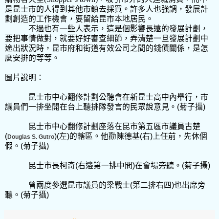
是昆士市的人得到其他市鎮去採買。許多人也強調，發展計
劃創造的工作機會，要留給昆市本地居民。
不過也有一些人表示，這是個影響長遠的發展計劃，
要把事情做對，就要好好審查細節，弄清楚一旦發展計劃中
途出狀況時，昆市府和街道有效公司之間的錢債關係，是怎
麼安排的等等。
圖片說明：
昆士市中心翻修計劃公聽會在新昆士高中內舉行，市
議員們一排坐開在台上聽排隊發言的民眾說意見。
(
菊子攝
)
昆士市中心翻修計劃座落在昆市第五區市議員古楚
(
)(
左
)
的轄區。他勸陳德基
(
右
)
上任前，先休個
Douglas S. Gutro
假。
(
菊子攝
)
昆士市長柯奇
(
右邊第一排中間
)
在會場旁聽。
(
菊子攝
)
曾兩度參選昆市議員的梁戰士
(
第二排右四
)
也出席旁
聽。
(
菊子攝
)