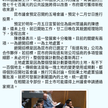
億七千七百萬元的公共設施將得以改善，市府還可獲得新稅
收來源。
昆市議會預定召開約五場會議，預定十二月廿日進行
投票。
預定於明年一月五日宣誓就任為麻州眾議員的陳德
基，還未上任，就已開始工作，廿二日晚在其競選經理陪同
下，全程出席。
陳德基表示，這一發展案十分複雜。目前的關鍵有兩
項，一為避開招標，一為土地處置。
避開招標是因為昆市府已選定了「街道有效」公司為
合作夥伴，若招標，昆市府與街道有效公司協商的多項發展
細節，未必可行，整個發展計劃勢必重新再訂。
土地處置是因為整個發展計劃要徵用的土地，有不下
一百個地主。傳統做法是每一塊土地的變更使用或規劃，都
得個別召開社區會議，進行冗長討論。但如果土地處置協議
獲批准，就把可發展計劃範圍內的土地，統一處理。
在相關法令部份，昆士市可能還得上州議會申請通過
家規法。