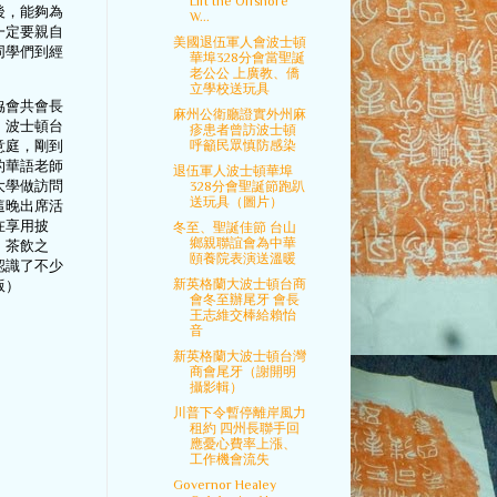
Lift the Offshore
後，能夠為
W...
一定要親自
美國退伍軍人會波士頓
同學們到經
華埠328分會當聖誕
老公公 上廣教、僑
立學校送玩具
協會共會長
麻州公衛廳證實外州麻
，波士頓台
疹患者曾訪波士頓
意庭，剛到
呼籲民眾慎防感染
的華語老師
退伍軍人波士頓華埠
大學做訪問
328分會聖誕節跑趴
送玩具（圖片）
這晚出席活
在享用披
冬至、聖誕佳節 台山
鄉親聯誼會為中華
，茶飲之
頤養院表演送溫暖
認識了不少
新英格蘭大波士頓台商
版）
會冬至辦尾牙 會長
王志維交棒給賴怡
音
新英格蘭大波士頓台灣
商會尾牙（謝開明
攝影輯）
川普下令暫停離岸風力
租約 四州長聯手回
應憂心費率上漲、
工作機會流失
Governor Healey