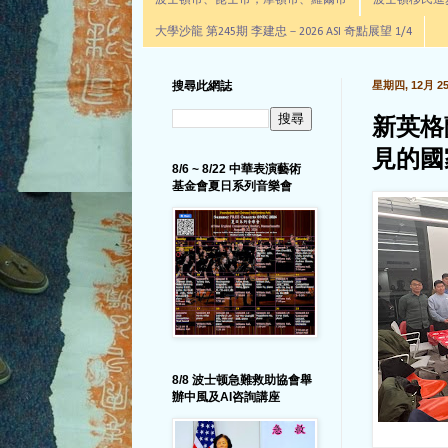
波士頓市、昆士市，摩頓市、羅爾市
波士頓移民進步辦公室通
大學沙龍 第245期 李建忠－2026 ASI 奇點展望 1/4
搜尋此網誌
星期四, 12月 25,
新英格
見的國
8/6 ~ 8/22 中華表演藝術
基金會夏日系列音樂會
8/8 波士顿急難救助協會舉
辦中風及AI咨詢講座