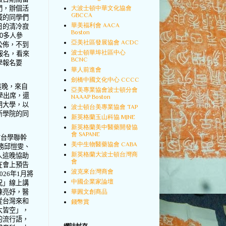
大波士頓中華文化協會
們，辦個活
GBCCA
域的同學們
華美福利會 AACA
日的清冷寂
Boston
0
多人參
亞美社區發展協會 ACDC
公佈，不到
波士頓華埠社區中心
報名，看來
BCNC
學報名要
華人前進會
劍橋中國文化中心 CCCC
這晚，來自
亞美專業協會波士頓分會
學出席，還
NAAAP Boston
朗大學，以
波士頓台美專業協會 TAP
斯學院的同
新英格蘭玉山科協 MJNE
新英格蘭美中醫藥開發協
會 SAPANE
謝台學聯幹
美中生物醫藥協會 CABA
務邱愷雯、
新英格蘭大波士頓台灣商
人這晚協助
會
在會上預告
波克來台灣商會
026
年
1
月將
中國企業家論壇
況」線上講
陳亮妤，醫
華圓文創商品
從台灣來和
錢幣賞
大皆空」，
的流行語，