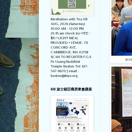
Meditation with Tea 08
AUG, 2026 (Saturday)
10:00 AM - 12:00 PM
(9:45 am check in) • FEE :
$15 • LIGHT MEAL
PROVIDED • VENUE: 711
CONCORD AVE,
CAMBRIDGE, MA 02138
SCAN TO REGISTER F.G.S
波士
Fo Guang Buddhist
Temple Boston Tel: 617-
547-6670 | email :
boston@ibps.org
8/8 波士頓亞裔房東會講座