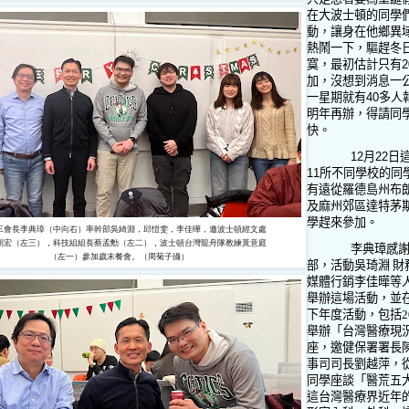
在大波士頓的同學
動，讓身在他鄉異
熱鬧一下，驅趕冬
寞，最初估計只有
2
加，沒想到消息一
一星期就有
40
多人
明年再辦，得請同
快。
12
月
22
日
11
所不同學校的同
有遠從羅德島州布
及麻州郊區達特茅
學趕來參加。
ANE會長李典璋（中向右）率幹部吳綺淵，邱愷雯，李佳曄，邀波士頓經文處
朝宏（左三），科技組組長蔡孟勳（左二），波士頓台灣龍舟隊教練黃意庭
李典璋感
（左一）參加歲末餐會。（周菊子攝）
部，活動吳琦淵 財
媒體行銷李佳曄等
舉辦這場活動，並
下年度活動，包括
2
舉辦「台灣醫療現
座，邀健保署署長
事司司長劉越萍，
同學座談「醫荒五
這台灣醫療界近年