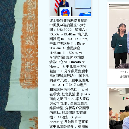
波士顿急難救助協會舉辦
中風及AI咨詢講座: 🌿時
間：8/8/2026（星期六）
10:30am-10:40am 簡介及
團體照 10：40-11：10pm,
中風咨詢講座 11：15am-
11:45am, AI 應用講座
11:45am- 11：50am, 分
享”防詐騙”短片 🌻地點：
僑教中心 90 Lincoln St.
Newton 🎈中風講座內容
包括： a. 分享觀眾對腦中
FTS
風的理解與經驗 b. 腦中風
處長廖
的基本介紹 c. 腦中風徵兆
- BE FAST 口訣 🎈AI應用
相関講座內容包括： a. AI
在環境, 社會及治理（ESG)
面向之應用 b. AI 導入策略
與公司管理：企業規劃思
維與轉型, 分析客户及團隊
的痛點, 解決問題,製造商
機 c. AI 治安（Cyber
Security) 及治理注意事项
🌺中風講師簡介： 楊韻臻