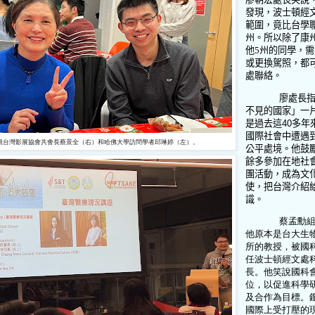
發現，波士頓經
範圍，竟比台學
州。所以除了康
他
5
州的同學，需
或更換駕照，都
處聯絡。
廖處長
不見的國家」一
是過去這
40
多年
國際社會中遭遇
頓台灣影展協會共會長蔡景全（右）和哈佛大學訪問學者邱琳婷（左）。
公平處境。他鼓
餘多參加在地社
團活動，成為文
使，把台灣介紹
識。
蔡孟勳
他原本是台大生
所的教授，被國
任波士頓經文處
長。他笑說國科
位，以促進科學
及合作為目標。
國際上受打壓的