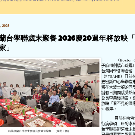
訊/ Office of Women's Advancement/ Community Preservation Act
 2025
蘭台學聯歲末聚餐 2026慶20週年將放映
家」
（
Boston 
子麻州劍橋市報導
台灣同學會聯合會
（
FTSANE
）日前
史密斯中心舉辦歲
留在大波士頓的同
誕假日期間感受熱
會長李典璋預告，
放映「看不見的國
20
週年。
目前在哈佛
行病學碩士班的李
台學聯舉辦這歲末
新英格蘭台灣學生會聯合會歲末聚餐。（周菊子攝）
只是想著要為聖誕