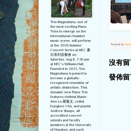
Trio Magnoliana, one of
the most exciting Piano
Trios to emerge on the
international chamber
music scene, will perform
Posted by
Bos
at the 2026 Summer
Concert Series at NEC 夏
日系列音樂會 on
Saturday, Aug 8, 7:30 pm
沒有留
at NEC’s Williams Hall.
Founded in 2023, Trio
Magnoliana is poised to
發佈留
become a globally-
recognized ensemble of
artistic distinction. This
dynamic new Piano Trio
features violinist Mann-
Wen Lo 羅曼文, cellist
Eunghee Cho, and pianist
Andrew Staupe, all
accredited concert
soloists and faculty
members at the University
of Houston, and each