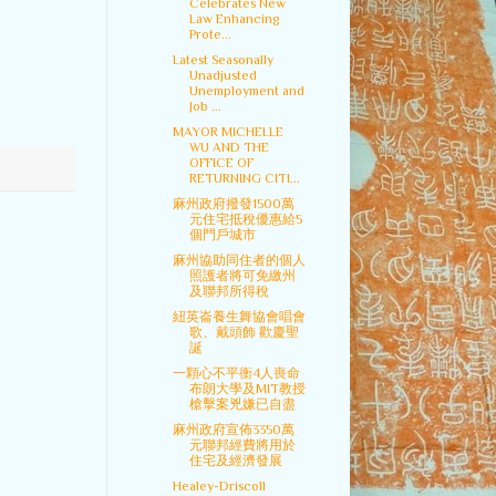
Celebrates New
Law Enhancing
Prote...
Latest Seasonally
Unadjusted
Unemployment and
Job ...
MAYOR MICHELLE
WU AND THE
OFFICE OF
RETURNING CITI...
麻州政府撥發1500萬
元住宅抵稅優惠給5
個門戶城市
麻州協助同住者的個人
照護者將可免繳州
及聯邦所得稅
紐英崙養生舞協會唱會
歌、戴頭飾 歡慶聖
誕
一顆心不平衡4人喪命
布朗大學及MIT教授
槍擊案兇嫌已自盡
麻州政府宣佈3350萬
元聯邦經費將用於
住宅及經濟發展
Healey-Driscoll