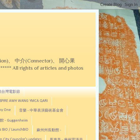
on)、 中介(Connector)、 開心果
 All rights of articles and photos
頓台灣電影節
ASPIRE AWH WANG YMCA QARI
any One
音樂 - 中華表演藝術基金會
 - Guggenheim
s BIO / LaunchBIO
麻州州長動態 -
n City Councilor's updates