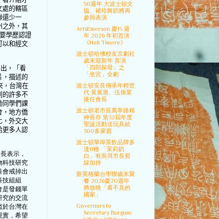
50週年 大波士頓文
文處的轄區
協、褚玲舞蹈將再
聯還少一
參與表演
州之外，其
ArtsEmerson 慶15 週
要學歷認證
年 2026 年初首演
《Noli Timere》
可以和經文
波士頓哈佛校友京劇社
歲末迎新年 首演
「四郎探母」之
指出，「看
「坐宮」全劇
片，描述的
來，台灣在
波士頓安良傳承年輕世
代 黃展唐、伍偉業
到的許多不
接任會長
勵同學們課
波士頓老市長萬寧路精
會，地方僑
神長存 第32屆年度
化，外交大
聖誕活動送玩具給
給更多人認
300多家庭
波士頓華埠茶飲品牌多
達11種 「茉莉奶
組長表示，
白」有吳弭市長剪
物科技研究
綵加持
科會戒掉出
新英格蘭台學聯歲末聚
科技組組
餐 2026慶20週年
將放映「看不見的
會是發錢單
國家」
研究的交流
Governors to
鑑於台灣在
Secretary Burgum:
現實，希望