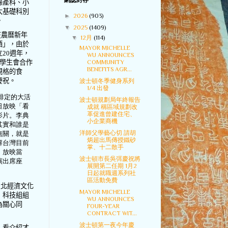
網誌封存
婦產科、小
大基礎科別
►
2026
(903)
。
▼
2025
(1409)
在農曆新年
▼
12月
(114)
酒」，由於
MAYOR MICHELLE
立
20
週年，
WU ANNOUNCES
COMMUNITY
學生會合作
BENEFITS AGR...
規格的食
慶祝。
波士頓冬季健身系列
1/4 出發
定的大活
波士頓規劃局年終報告
日放映「看
成就 稱區域規劃改
革促進曾建住宅、
影片。李典
小企業商機
其實和誰是
洋師父學藝心切 請胡
無關，就是
炳超出馬傳授鐵砂
解台灣目前
掌、十二散手
。放映當
波士頓市長吳弭慶祝將
演出席座
展開第二任期 1月2
日起就職週系列社
區活動免費
台北經濟文化
MAYOR MICHELLE
，科技組組
WU ANNOUNCES
為關心同
FOUR-YEAR
CONTRACT WIT...
波士頓第一夜今年慶
，看介紹才