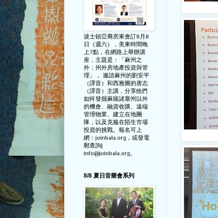
波士頓亞裔房東會訂8月8
日（週六），美東時間晚
上7點，在網路上舉辦講
座，主題是：「麻州之
外：州外房地產投資與管
理」， 邀請麻州的劉安平
（譯音）和西雅圖的唐志
（譯音）主講，分享他們
如何發掘麻薩諸塞州以外
的機會、融資收購、遠端
管理物業、建立在地團
隊，以及克服在陌生市場
投資的挑戰。報名可上
網：joinbala.org，或發電
郵查詢|
info@joinbala.org。
8/8 夏日音樂會系列