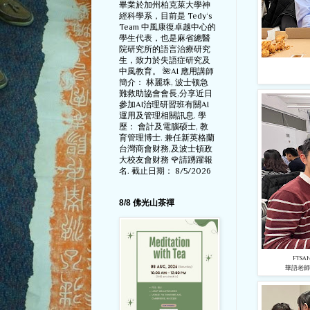
畢業於加州柏克萊大學神
經科學系，目前是 Tedy‘s
Team 中風康復卓越中心的
學生代表，也是麻省總醫
院研究所的語言治療研究
生，致力於失語症研究及
中風教育。 🌺AI 應用講師
簡介： 林麗珠, 波士顿急
難救助協會會長,分享近日
參加AI治理研習班有關AI
運用及管理相關訊息. 學
歷： 會計及電腦硕士, 教
育管理博士. 兼任新英格蘭
台灣商會财務,及波士頓政
大校友會财務 🌹請踴躍報
名. 截止日期： 8/5/2026
8/8 佛光山茶禪
FTS
華語老師