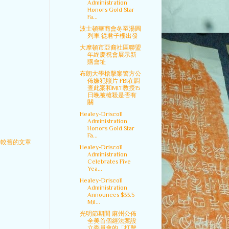
Administration
Honors Gold Star
Fa...
波士頓華商會冬至湯圓
列車 從君子樓出發
大摩頓市亞裔社區聯盟
年終慶祝會展示新
購會址
布朗大學槍擊案警方公
佈嫌犯照片 FBI在調
查此案和MIT教授15
日晚被槍殺是否有
關
Healey-Driscoll
Administration
Honors Gold Star
Fa...
較舊的文章
Healey-Driscoll
Administration
Celebrates Five
Yea...
Healey-Driscoll
Administration
Announces $33.5
Mil...
光明節期間 麻州公佈
全美首個經法案設
立委員會的「打擊