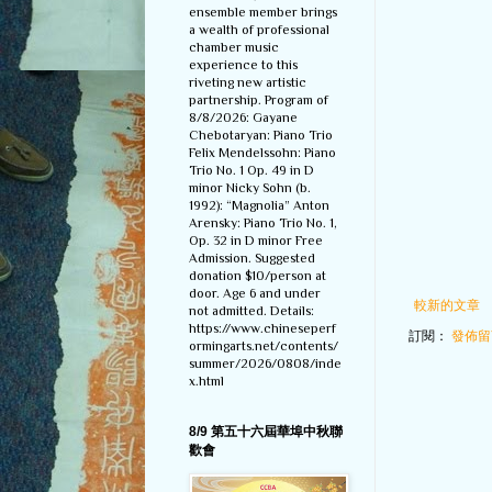
ensemble member brings
a wealth of professional
chamber music
experience to this
riveting new artistic
partnership. Program of
8/8/2026: Gayane
Chebotaryan: Piano Trio
Felix Mendelssohn: Piano
Trio No. 1 Op. 49 in D
minor Nicky Sohn (b.
1992): “Magnolia” Anton
Arensky: Piano Trio No. 1,
Op. 32 in D minor Free
Admission. Suggested
donation $10/person at
door. Age 6 and under
較新的文章
not admitted. Details:
https://www.chineseperf
訂閱：
發佈留言
ormingarts.net/contents/
summer/2026/0808/inde
x.html
8/9 第五十六屆華埠中秋聯
歡會