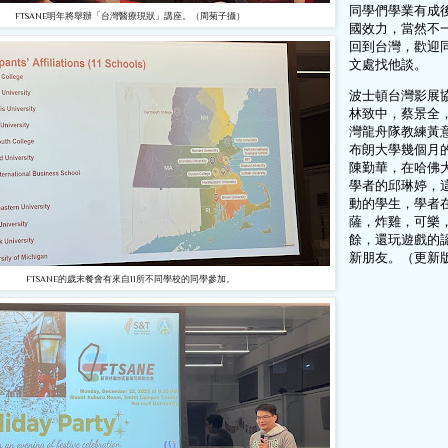
同學們學業有成
FTSANE明年將舉辦「台灣醫療現狀」講座。（周菊子攝）
國效力，當然不
回到台灣，歡迎
文處找他談。
波士頓台灣影展
林致中，蔡景全
灣龍舟隊教練黃
布朗大學幾個月
陳勤華，在哈佛
學者的邱琳婷，
動的學生，學者
薩，炸雞，可樂
餘，還玩遊戲的
新朋友。（更新
FTSANE的歲末餐會有來自11所不同學校的同學參加。