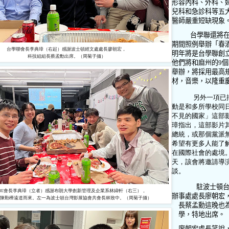
形容內科、外科、
兒科和急診科等五
醫師嚴重短缺現象
台學聯還將
期間照例舉辦「春
台學聯會長李典璋（右起）感謝波士頓經文處處長廖朝宏，
明年將是台學聯創
科技組組長蔡孟勳出席。（周菊子攝）
他們將和麻州的
9
個
舉辦，將採用最高
材，音樂，以隆重
另外一項已排
動是和多所學校同
不見的國家」這部
璋指出，這部影片
總統，或那個黨派
希望有更多人能了
在國際社會的處境
天，該會將邀請導
談。
駐波士頓
ANE會長李典璋（立者）感謝布朗大學創新管理及企業系林緯軒（右三），
辦事處處長廖朝宏
陳勤樺遠道而來。左一為波士頓台灣影展協會共會長林致中。（周菊子攝）
長蔡孟勳這晚也
學，特地出席。
廖朝宏處長笑說