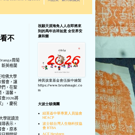
馬惠美 - 麻州眾議員
祝願天涯海角人人在即將來
到的馬年吉祥如意 全世界安
康和樂
「看不
Orange
周菊
）新英格蘭
在哈佛大學
神異孩童基金會伍振中繪製
末餐會，讓
https://www.brushmagic.co
學們，在聖
m
鬧，溫馨。
該會
2026
將
家」，慶祝
大波士頓僑團
紐英崙中華專業人員協會
NEACP
大學就讀流
波士頓台灣人生物科技協
典璋表示，
會 BTBA
餐會，原本
ACE Nextgen
假日期間留