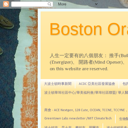
Boston 
人生一定要有的八個朋友： 推手(Builder)、
(Energizer)、 開路者(Mind Opener)、 導師(
on this website are reserved.
大波士頓時事新聞
ACDC 亞美社區發展協會
包氏文
波士頓華埠社區中心/華美福利會/華埠社區聯盟/ 華人醫
商會 - ACE Nextgen, 128 Cute, OCEAN, TC
Greentown Labs newsletter /MIT ClimateTech
生物醫藥