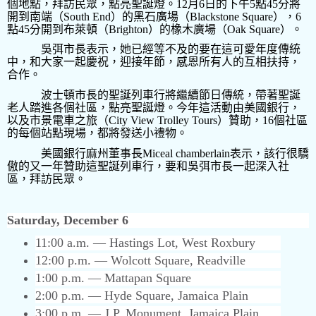
個地點，拜訪民眾，點亮聖誕燈。
12
月
6
日的下午
5
點
45
分將
開到南端（
South End
）的黑石廣場（
Blackstone Square
），
6
點
45
分開到布萊頓（
Brighton
）的橡木廣場（
Oak Square
）。
吳弭市長表示，她已經等不及的要在這可愛年度傳統
中，和大家一起慶祝，迎接年節，感恩所有人的互相扶持，
合作。
波士頓市長的聖誕列車行將繼續節日傳統，帶著聖誕
老人踏進各個社區，點亮聖誕燈。今年這活動由美國銀行，
以及市景電車之旅（
City View Trolley Tours
）贊助，
16
個社區
的每個站點現場，都將發送小禮物。
美國銀行麻州董事長
Miceal chamberlain
表示，該行很驕
傲的又一年贊助這聖誕列車行，要和吳弭市長一起深入社
區，拜訪民眾。
Saturday, December 6
11:00 a.m. — Hastings Lot, West Roxbury
12:00 p.m. — Wolcott Square, Readville
1:00 p.m. — Mattapan Square
2:00 p.m. — Hyde Square, Jamaica Plain
3:00 p.m. — J.P. Monument, Jamaica Plain