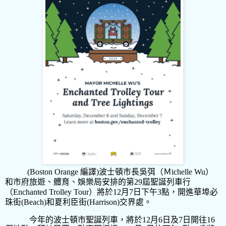
(Boston Orange
編譯
)
波士頓市長吳弭（Ｍ
ichelle Wu
）
和市府旅遊、體育、娛樂局安排的第
29
屆聖誕列車行
（
Enchanted Trolley Tour
）將於
12
月
7
日下午
3
點，開進華埠必
珠街
(Beach)
和夏利臣街
(Harrison)
交界處。
今年的波士頓市聖誕列車，將於
12
月
6
日及
7
日開往
16