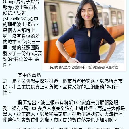
Orange
周菊子綜合
報導
)
波士頓市長
候選人吳弭
(Michelle Wu)
心中
的理想波士頓市，
是個人人都可上
網，沒有數位落差
的城市。今
(2)
日一
早，她的競選團隊
發表了一份有
5
項要
點的
”
數位公平
”
藍
圖。
吳弭想要打造是有寬頻網路。(圖片取自吳弭競選網站)
其中的重點
之一是，吳弭想要探討打造一個市有寬頻網路，以為所有市
民，小企業提供真正可負擔，品質又好的上網服務的可行
性。
吳弭指出，波士頓市有將近
15%
家庭未訂購網路服
務，還有
3
萬
2000
多戶人家完全沒有上網途徑，而這些大都是
黑人，拉丁裔人，以及移民家庭。在新型冠狀病毒大流行逼
使整個社會數位化之際，市民間的數位落差也更加明顯。