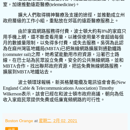
室，加速推動遠距醫療
(telemedicine)
。
擴大人們取得精神醫療及支援的途徑，並推動成立州
政府層級的工作小組，重點放在郊區的遠距醫療服務上。
由於家庭網路服務得付費，波士頓大約有
8%
的家庭只
用手機上網，還不斷查看用量，以確保使用量不會超過每個
月的數據量限制，以免得多付費，或失去服務。吳弭為此認
為在麻州灣區地鐵局
(MBTA)
已把無線網路擴展到通勤鐵路
(commuter rail)
之際，她希望能動用市府資源，沿著巴士路
線，在巴士站為民眾設立免費，安全的公共無線網路，並和
MBTA
合作，找出聯邦政府資源，把這免費無線網路服務，
擴展到
MBTA
地鐵站去。
波士頓環球報稱，新英格蘭電纜及電訊協會會長
(New
England Cable & Telecommunications Association)
Timothy
Wilkerson
表示，該會已經在和波士頓市政府商議，朝向為低
收入家庭民眾提供免費或低廉寬頻網路的可行性。
Boston Orange
at
星期二, 2月 02, 2021
分享