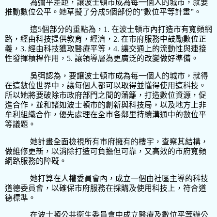
為彌平差距，讓波士頓市成為每一個人的城市，就要
推動數位公平。她草擬了分成
5
個部份的
”
數位平等計畫
”
。
這
5
個部分的重點為，
1.
在波士頓市內打造市有寬頻網
路，經由科技提供教育，經濟，
2.
在市府服務中鼓勵數位正
義，
3.
經由科技獲取醫療平等，
4.
讓交通上的流動性與連接
性發揮槓桿作用，
5.
讓領導層為更廣泛的改變做好準備。
吳弭認為，要讓波士頓市成為每一個人的城市，就得
在這數位世界中，讓每個人都可以取得並懂得使用這科技。
所以她將要破除市政府部門之間的藩籬，打造數位資源，促
進合作，並和諸如波士頓市的創新與科技局，以及地方上非
牟利組織合作，優先處理在全市各鄰里持續溝通中的數位平
等議題。
她計畫全面檢視所有市府擁有的樓宇，查察其結構，
做維修更新，以消除打造可負擔但可靠，又高效的市府寬頻
網路服務的障礙。
她打算在人權委員會內，成立一個由社區主導的科技
道德委員會，以確保市府服務在採購及使用科技上，符合道
德標準。
在波士頓公共衛生委員會中成立醫療及數位平等辦公