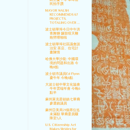
民拍手讚
MAYOR WALSH
RECOMMENDS 67
PROJECTS,
TOTALING OVER ...
波士頓華埠今日中午洪
青舞獅 鑼鼓喧天鞭
炮劈哩啪啦
波士頓華埠社區議會談
治安 茶店、住宅計
畫陳情
哈佛大學沙龍: 中國環
境的問題和出路 今
晚8點
波士頓市議員Ed Flynn
慶牛年 今晚6點
大波士頓中華文化協會
牛年雲端年會 今晚6
點半
麻州萊克星頓鎮七華裔
參選鎮議員
麻州亞美局21個席位迄
未滿額 華裔委員驟
降至5人
U.S. Citizenship Act
Makes Strides for