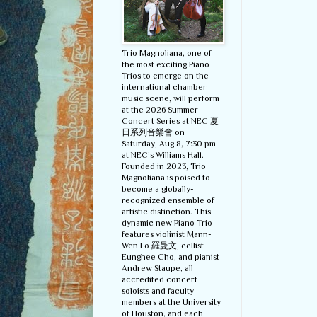
Trio Magnoliana, one of
the most exciting Piano
Trios to emerge on the
international chamber
music scene, will perform
at the 2026 Summer
Concert Series at NEC 夏
日系列音樂會 on
Saturday, Aug 8, 7:30 pm
at NEC’s Williams Hall.
Founded in 2023, Trio
Magnoliana is poised to
become a globally-
recognized ensemble of
artistic distinction. This
dynamic new Piano Trio
features violinist Mann-
Wen Lo 羅曼文, cellist
Eunghee Cho, and pianist
Andrew Staupe, all
accredited concert
soloists and faculty
members at the University
of Houston, and each