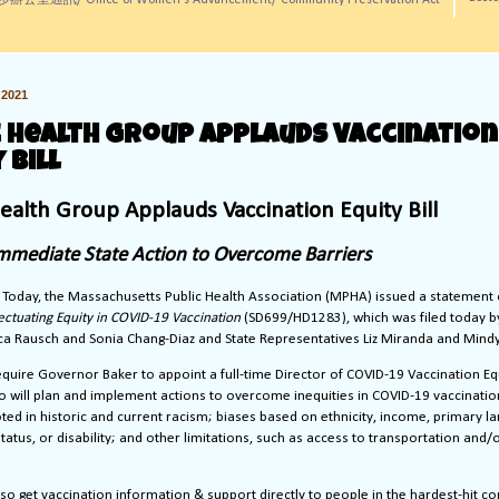
訊/ Office of Women's Advancement/ Community Preservation Act
2021
c Health Group Applauds Vaccination
 Bill
ealth Group Applauds Vaccination Equity Bill
 Immediate State Action to Overcome Barriers
Today, the Massachusetts Public Health Association (MPHA) issued a statement 
ectuating Equity in COVID-19 Vaccination
(
SD699/HD1283
), which was filed today 
ca Rausch and Sonia Chang-Diaz and State Representatives Liz Miranda and Min
require Governor Baker to appoint a full-time Director of COVID-19 Vaccination Eq
 will plan and implement actions to overcome inequities in COVID-19 vaccinatio
ted in historic and current racism; biases based on ethnicity, income, primary l
tatus, or disability; and other limitations, such as access to transportation and/
also get vaccination information & support directly to people in the hardest-hit 