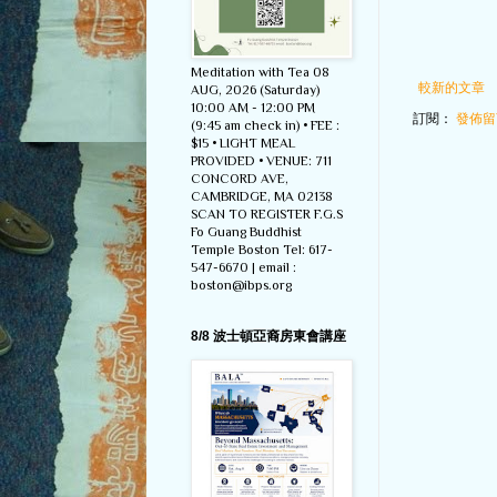
Meditation with Tea 08
較新的文章
AUG, 2026 (Saturday)
10:00 AM - 12:00 PM
訂閱：
發佈留言
(9:45 am check in) • FEE :
$15 • LIGHT MEAL
PROVIDED • VENUE: 711
CONCORD AVE,
CAMBRIDGE, MA 02138
SCAN TO REGISTER F.G.S
Fo Guang Buddhist
Temple Boston Tel: 617-
547-6670 | email :
boston@ibps.org
8/8 波士頓亞裔房東會講座