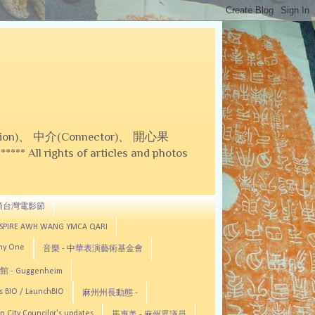
on)、 中介(Connector)、 開心果
 All rights of articles and photos
頓台灣電影節
ASPIRE AWH WANG YMCA QARI
any One
音樂 - 中華表演藝術基金會
 - Guggenheim
s BIO / LaunchBIO
麻州州長動態 -
n City Councilor's updates