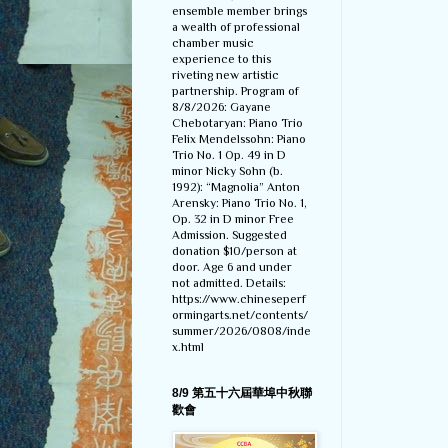
ensemble member brings
a wealth of professional
chamber music
experience to this
riveting new artistic
partnership. Program of
8/8/2026: Gayane
Chebotaryan: Piano Trio
Felix Mendelssohn: Piano
Trio No. 1 Op. 49 in D
minor Nicky Sohn (b.
1992): “Magnolia” Anton
Arensky: Piano Trio No. 1,
Op. 32 in D minor Free
Admission. Suggested
donation $10/person at
door. Age 6 and under
not admitted. Details:
https://www.chineseperf
ormingarts.net/contents/
summer/2026/0808/inde
x.html
8/9 第五十六屆華埠中秋聯
歡會