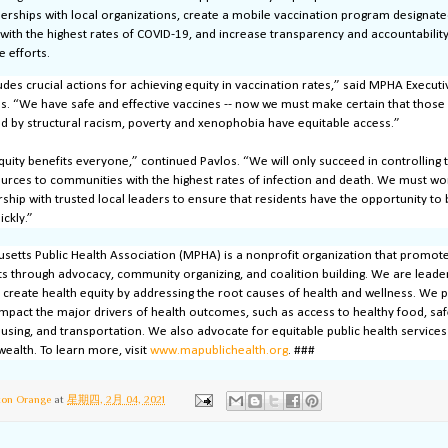
erships with local organizations, create a mobile vaccination program designate
ith the highest rates of COVID-19, and increase transparency and accountability
e efforts.
ludes crucial actions for achieving equity in vaccination rates,” said MPHA Executi
s. “We have safe and effective vaccines -- now we must make certain that those
 by structural racism, poverty and xenophobia have equitable access.”
quity benefits everyone,” continued Pavlos. “We will only succeed in controlling t
ources to communities with the highest rates of infection and death. We must wor
rship with trusted local leaders to ensure that residents have the opportunity to 
ickly.”
etts Public Health Association (MPHA) is a nonprofit organization that promote
 through advocacy, community organizing, and coalition building. We are leader
reate health equity by addressing the root causes of health and wellness. We
 impact the major drivers of health outcomes, such as access to healthy food, sa
using, and transportation. We also advocate for equitable public health service
alth. To learn more, visit
www.mapublichealth.org
. ###
ton Orange
at
星期四, 2月 04, 2021