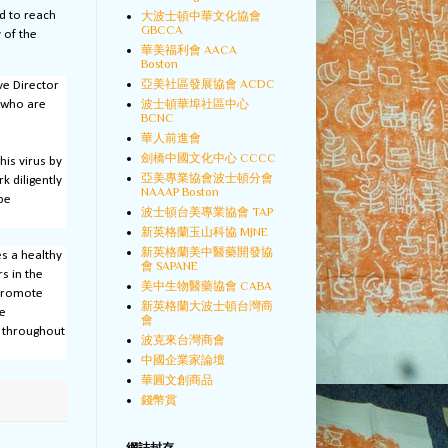
d to reach
大波士頓中華文化協會
GBCCA
 of the
華美福利會 AACA
Boston
亞美社區發展協會 ACDC
ve Director
波士頓華埠社區中心
 who are
BCNC
華人前進會
劍橋中國文化中心 CCCC
his virus by
亞美專業協會波士頓分會
k diligently
NAAAP Boston
be
波士頓台美專業協會 TAP
新英格蘭玉山科協 MJNE
新英格蘭美中醫藥開發協
s a healthy
會 SAPANE
s in the
美中生物醫藥協會 CABA
 promote
新英格蘭大波士頓台灣商
fe
會
s throughout
波克來台灣商會
中國企業家論壇
華圓文創商品
錢幣賞