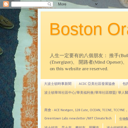
Boston 
人生一定要有的八個朋友： 推手(Builder)、
(Energizer)、 開路者(Mind Opener)、 導師(
on this website are reserved.
大波士頓時事新聞
ACDC 亞美社區發展協會
包氏文
波士頓華埠社區中心/華美福利會/華埠社區聯盟/ 華人醫
商會 - ACE Nextgen, 128 Cute, OCEAN, TC
Greentown Labs newsletter /MIT ClimateTech
生物醫藥