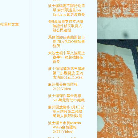
波士頓確定不辦特別選
舉 麻州眾議員Jon
Santiago參選波市長
4國會議員支持立法讓
較舊的文章
無證件移民取得入
籍公民途徑
馮偉傑卸任克蘭斯頓市
長 加入PLDO律師事
務所
大波士頓中華文協網上
慶牛年 賴超強接任
會長
波士頓縮減版第三階段
第二步驟開放 室內
表演部分延至3/22
麻州州長疫情匯報
2/26 Video
波士頓彈性基金再撥
385萬元資助62組織
麻州開放腳步3月1日起
第三階段第二步驟
餐廳人數限制取消
波士頓市市長Martin
Walsh疫情匯報
2/25 (Video)