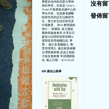
畢業於加州柏克萊大學神
沒有留
經科學系，目前是 Tedy‘s
Team 中風康復卓越中心的
學生代表，也是麻省總醫
發佈留
院研究所的語言治療研究
生，致力於失語症研究及
中風教育。 🌺AI 應用講師
簡介： 林麗珠, 波士顿急
難救助協會會長,分享近日
參加AI治理研習班有關AI
運用及管理相關訊息. 學
歷： 會計及電腦硕士, 教
育管理博士. 兼任新英格蘭
台灣商會财務,及波士頓政
大校友會财務 🌹請踴躍報
名. 截止日期： 8/5/2026
8/8 佛光山茶禪