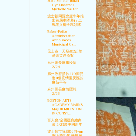
State Senator Julian
Cyr Endorses
Michelle Wu for ...
波士頓同源會慶牛年推
出首屆車隊遊行 二
戰老兵梅全就領隊
Baker-Polito
Administration
Announces
Municipal Cy...
昆士市一天發生2起華
裔耆英遇搶案
麻州州長匯報疫情
2/24
麻州政府撥款470萬促
進11個疫情重災區的
疫苗平等
麻州州長疫情匯報
2/23
BOSTON ARTS
ACADEMY MARKS
MAJOR MILESTONE
IN CONST...
百人會/全國亞裔總商
會 2/23慶中國新年
波士頓市議員Ed Flynn
網上慶牛年 華埠居