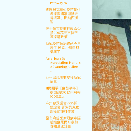
Pathway to ...
查理貝克擔心疫苗斷供
考慮派國家衛隊去
肯塔基、田納西搬
運
波士頓市長頒行政命令
撥200萬元支持平
等採購政策
新冠疫苗預約網站今早
垮了 民眾、州長都
氣瘋了
American Bar
Association Honors
Advancing Justice
...
麻州出現南非變種新冠
病毒
11民團爭【疫苗平等】
提5點要求 促州府撥
1000萬元
麻州參眾議會2/25開
聽證會 質詢貝克政
府疫苗施打作業
昆市府提醒新冠病毒隔
離檢疫居民可參加
食物遞送計畫