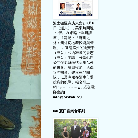
波士頓亞裔房東會訂8月8
日（週六），美東時間晚
上7點，在網路上舉辦講
座，主題是：「麻州之
外：州外房地產投資與管
理」， 邀請麻州的劉安平
（譯音）和西雅圖的唐志
（譯音）主講，分享他們
如何發掘麻薩諸塞州以外
的機會、融資收購、遠端
管理物業、建立在地團
隊，以及克服在陌生市場
投資的挑戰。報名可上
網：joinbala.org，或發電
郵查詢|
info@joinbala.org。
8/8 夏日音樂會系列