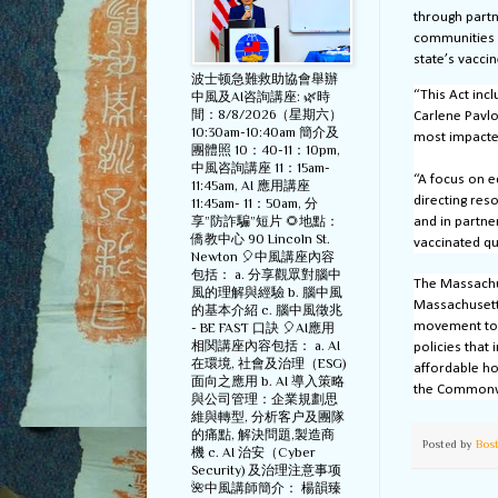
through partn
communities w
state’s vaccin
波士顿急難救助協會舉辦
“This Act inc
中風及AI咨詢講座: 🌿時
間：8/8/2026（星期六）
Carlene Pavlo
10:30am-10:40am 簡介及
most impacted
團體照 10：40-11：10pm,
中風咨詢講座 11：15am-
“A focus on e
11:45am, AI 應用講座
directing res
11:45am- 11：50am, 分
享”防詐騙”短片 🌻地點：
and in partne
僑教中心 90 Lincoln St.
vaccinated qu
Newton 🎈中風講座內容
包括： a. 分享觀眾對腦中
The Massachus
風的理解與經驗 b. 腦中風
Massachusetts
的基本介紹 c. 腦中風徵兆
movement to c
- BE FAST 口訣 🎈AI應用
相関講座內容包括： a. AI
policies that
在環境, 社會及治理（ESG)
affordable ho
面向之應用 b. AI 導入策略
the Commonwe
與公司管理：企業規劃思
維與轉型, 分析客户及團隊
的痛點, 解決問題,製造商
Posted by
Bos
機 c. AI 治安（Cyber
Security) 及治理注意事项
🌺中風講師簡介： 楊韻臻