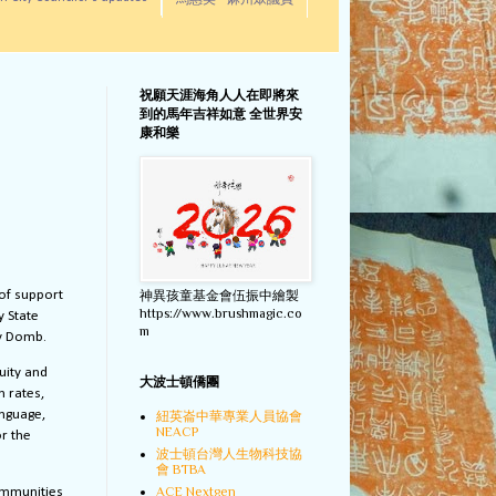
馬惠美 - 麻州眾議員
祝願天涯海角人人在即將來
到的馬年吉祥如意 全世界安
康和樂
of support
神異孩童基金會伍振中繪製
https://www.brushmagic.co
by
State
m
dy Domb.
uity and
大波士頓僑團
n rates,
anguage,
紐英崙中華專業人員協會
NEACP
or the
波士頓台灣人生物科技協
會 BTBA
ACE Nextgen
communities