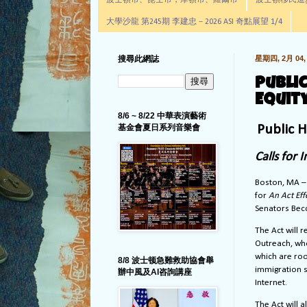
波士頓市、昆士市，摩頓市、羅爾市
波士頓移民進步辦公室通
大學沙龍 第245期 李建忠－2026 ASI 奇點展望 1/4
搜尋此網誌
星期四, 2月 04, 
Publi
Equity
8/6 ~ 8/22 中華表演藝術
基金會夏日系列音樂會
Public H
Calls for
Boston, MA – 
for
An Act Eff
Senators Bec
The Act will 
Outreach, who
which are roo
8/8 波士顿急難救助協會舉
immigration s
辦中風及AI咨詢講座
Internet.
The Act will 