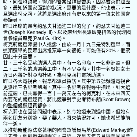
時，向祖母討教，得到的答案是拜會耆英，因為耆英們經歷
多，最知道國家面對的狀況，需要的是什麼。他也表示，一
旦選出柯克莉，就將是選出麻州有史以來的第一位女性國會
參議員。
昨日出席的還有約瑟夫甘迺迪二世的兒子，約瑟夫甘迺迪三
世(Joseph Kennedy III)、以及麻州州長派區克指派的代理國
會參議員寇克(Paul G. Kirk)。
柯克莉競選陣營中人透露，由於一月十九日是特別選舉，而
這類選舉的民眾出席投票率一向很低，可能僅有20%，催票
因此十分重要。
廿、三十名受薪助選人員中，有一名印裔、一名非洲裔。但
二、三千名的助選義工中，有不少亞裔。其中一名吳姓女士
近日內將針對亞裔社區，為柯克莉打電話助選。
昨日各大電視台、報章都派員採訪。其中第五號頻道電視台
更派出三名記者到場。其中一名記者在報導中指出，到大選
前這週，已共籌得一百十一萬元左右的柯克利，在未來四天
內要花的競選經費，將比競爭對手史考特布朗(Scott Brown)
的整個競選經費都多。
柯克莉也在回答問題中表示，迄今她還未到過中國，但她有
兩名朋友分別嫁、娶了華人，將來情況許可，她也希望能前
往一遊。
以推動新能源法案著稱的國會眾議員馬基(Edward Markey)昨
日表示，他到過中國兩次。最近一次是去年五月隨美國國會