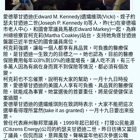
愛德華甘迺迪(Edward M. Kennedy)遺孀維琪(Vicki)、姪子約
瑟夫甘迺迪二世(Joseph P. Kennedy II)等人，昨(七)在麥德福
市老人中心，和國會眾議員馬基(Edward Markey)一起，為麻
州總檢察官柯克莉(Martha Coakley)站台，支持她角逐甘迺迪
盤踞已近半世紀的國會議員席位。
柯克莉強調，讓每一個人都享有具品質，可負擔的醫療保
險，是甘迺迪一生致力的目標之一。她也認為，目前的醫療
保險費用每年以8%到10%的速度增長，讓人吃不消，有三千
多萬人因為有病在身而買不到保險等情況，都必須有個改
變。
柯克莉也不忘催票，說明有大家的幫助，一月十九日時投
票，愛德華甘迺迪的美國人人享有可負擔、具品質的醫療保
險，就能成為事實。她當選後的首要重任，將是促使健保法
案過關。
愛德華甘迺迪的遺孀維琪則在致詞時表示，大家不能把這次
選舉看得理所當然(take it as granted)，一月十九日要出來投
票。
曾任代表麻州聯邦眾議員，1999年起已卸任，打理公民能源
(Citizens Energy)公司的約瑟夫甘迺迪二世，昨日彷彿又當回
了議員，侃侃而談，意興風發。聲稱當年他初次參選公職