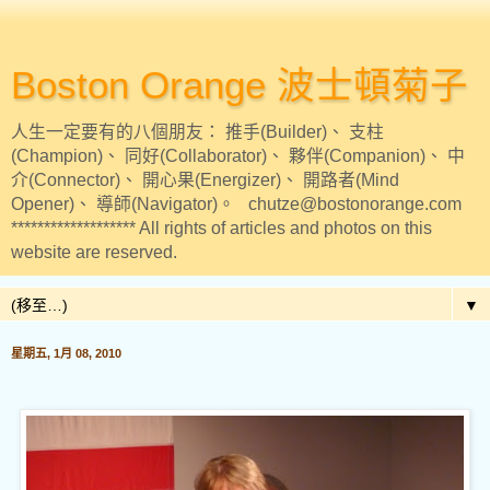
Boston Orange 波士頓菊子
人生一定要有的八個朋友： 推手(Builder)、 支柱
(Champion)、 同好(Collaborator)、 夥伴(Companion)、 中
介(Connector)、 開心果(Energizer)、 開路者(Mind
Opener)、 導師(Navigator)。 chutze@bostonorange.com
******************* All rights of articles and photos on this
website are reserved.
▼
星期五, 1月 08, 2010