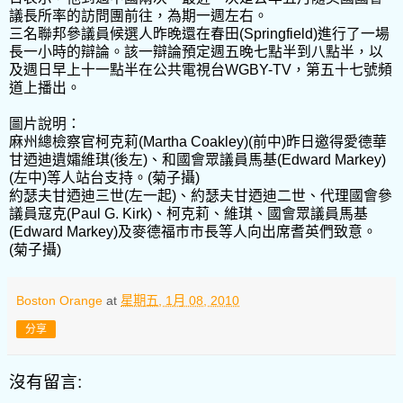
議長所率的訪問團前往，為期一週左右。
三名聯邦參議員候選人昨晚還在春田(Springfield)進行了一場
長一小時的辯論。該一辯論預定週五晚七點半到八點半，以
及週日早上十一點半在公共電視台WGBY-TV，第五十七號頻
道上播出。
圖片說明：
麻州總檢察官柯克莉(Martha Coakley)(前中)昨日邀得愛德華
甘迺迪遺孀維琪(後左)、和國會眾議員馬基(Edward Markey)
(左中)等人站台支持。(菊子攝)
約瑟夫甘迺迪三世(左一起)、約瑟夫甘迺迪二世、代理國會參
議員寇克(Paul G. Kirk)、柯克莉、維琪、國會眾議員馬基
(Edward Markey)及麥德福市市長等人向出席耆英們致意。
(菊子攝)
Boston Orange
at
星期五, 1月 08, 2010
分享
沒有留言: