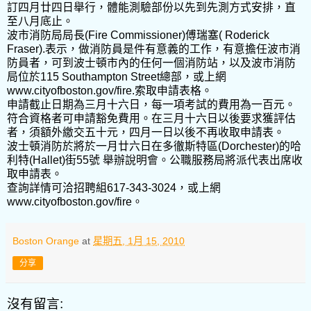
訂四月廿四日舉行，體能測驗部份以先到先測方式安排，直
至八月底止。
波市消防局局長(Fire Commissioner)傅瑞塞( Roderick
Fraser).表示，做消防員是件有意義的工作，有意擔任波市消
防員者，可到波士頓市內的任何一個消防站，以及波市消防
局位於115 Southampton Street總部，或上網
www.cityofboston.gov/fire.索取申請表格。
申請截止日期為三月十六日，每一項考試的費用為一百元。
符合資格者可申請豁免費用。在三月十六日以後要求獲評估
者，須額外繳交五十元，四月一日以後不再收取申請表。
波士頓消防於將於一月廿六日在多徹斯特區(Dorchester)的哈
利特(Hallet)街55號 舉辦說明會。公職服務局將派代表出席收
取申請表。
查詢詳情可洽招聘組617-343-3024，或上網
www.cityofboston.gov/fire。
Boston Orange
at
星期五, 1月 15, 2010
分享
沒有留言: