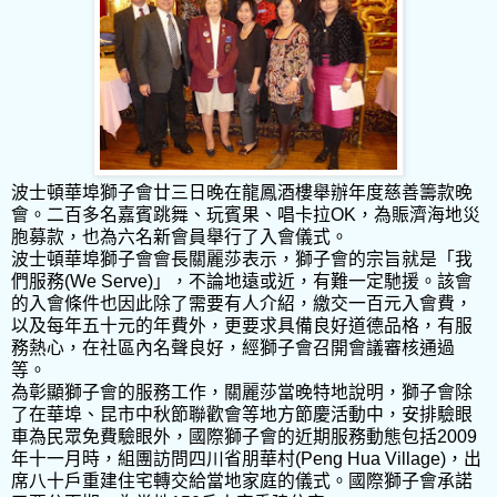
波士頓華埠獅子會廿三日晚在龍鳳酒樓舉辦年度慈善籌款晚
會。二百多名嘉賓跳舞、玩賓果、唱卡拉OK，為賑濟海地災
胞募款，也為六名新會員舉行了入會儀式。
波士頓華埠獅子會會長關麗莎表示，獅子會的宗旨就是「我
們服務(We Serve)」，不論地遠或近，有難一定馳援。該會
的入會條件也因此除了需要有人介紹，繳交一百元入會費，
以及每年五十元的年費外，更要求具備良好道德品格，有服
務熱心，在社區內名聲良好，經獅子會召開會議審核通過
等。
為彰顯獅子會的服務工作，關麗莎當晚特地說明，獅子會除
了在華埠、昆市中秋節聯歡會等地方節慶活動中，安排驗眼
車為民眾免費驗眼外，國際獅子會的近期服務動態包括2009
年十一月時，組團訪問四川省朋華村(Peng Hua Village)，出
席八十戶重建住宅轉交給當地家庭的儀式。國際獅子會承諾