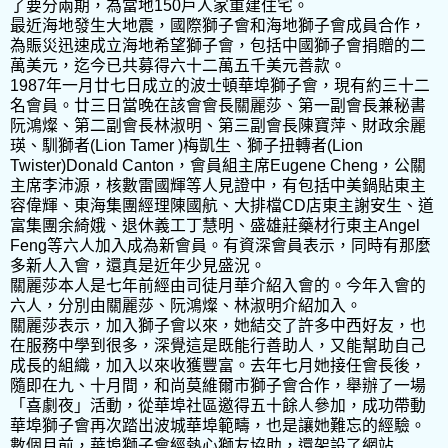
了要分兩期，為當地150戶人家重建住宅。
最近海地發生大地震，國際獅子會和海地獅子會成員合作，
為賑災迅速成立海地希望獅子會，包括中國獅子會捐贈的二
萬美元，迄今已共募得六十二萬五千美元善款。
1987年一月廿七日成立的波士頓華埠獅子會，現有約三十二
名會員。廿三日當晚在該會會長關麗莎、第一副會長兼秘書
阮鴻燦、第二副會長林淑明、第三副會長陳寶萍、財政余麗
瑛、馴獅者(Lion Tamer )梅凱生、獅子扭轉者(Lion
Twister)Donald Canton，會員組主席Eugene Cheng，公關
主席李沛源，核數雷國輝等人見證中，有包括中美鍋貼東主
容偉輝、東海集團經理陳國航、大排檔CD店東主謝安生、道
富集團余綺娥、退休義工丁慧明、盛雄莊藥材行東主Angel
Feng等六人加入成為新會員。有資深會員表示，同時有那麼
多新人入會，還真是近年少見盛況。
關麗莎本人是七年前經由司徒月華介紹入會的。今年入會的
六人，分別由關麗莎、阮鴻燦、林淑明介紹加入。
關麗莎表示，加入獅子會以來，她結交了許多中西好友，也
在服務中學到很多，深覺這是既能行善助人，又能幫助自己
成長的組織，加入以來收獲豐富。去年七月她接任會長後，
隨即在九、十月間，和尚莫維爾市獅子會合作，舉辦了一場
「喜劇夜」活動，從華埠社區邀得五十餘人參加，成功帶動
華埠獅子會再次踏出波城華埠範疇，也是讓她難忘的經驗。
數個月前，華埠獅子會經熱心獅友協助，還架設了網站