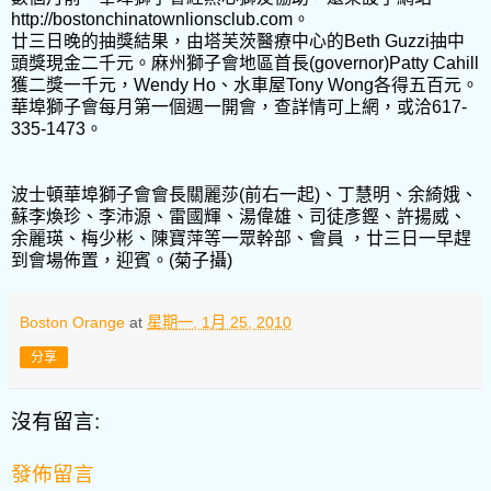
http://bostonchinatownlionsclub.com。
廿三日晚的抽獎結果，由塔芙茨醫療中心的Beth Guzzi抽中
頭獎現金二千元。麻州獅子會地區首長(governor)Patty Cahill
獲二獎一千元，Wendy Ho、水車屋Tony Wong各得五百元。
華埠獅子會每月第一個週一開會，查詳情可上網，或洽617-
335-1473。
波士頓華埠獅子會會長關麗莎(前右一起)、丁慧明、余綺娥、
蘇李煥珍、李沛源、雷國輝、湯偉雄、司徒彥鏗、許揚威、
余麗瑛、梅少彬、陳寶萍等一眾幹部、會員 ，廿三日一早趕
到會場佈置，迎賓。(菊子攝)
Boston Orange
at
星期一, 1月 25, 2010
分享
沒有留言:
發佈留言