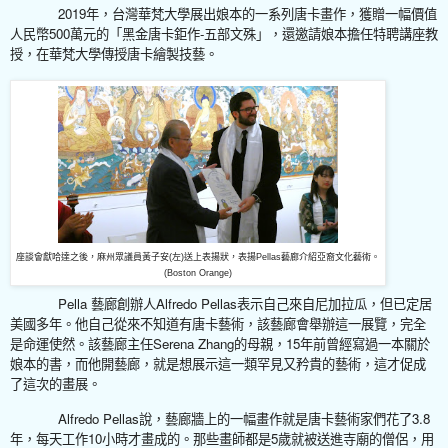
2019
年，台灣華梵大學展出娘本的一系列唐卡畫作，獲贈一幅價值
500
-
人民幣
萬元的「黑金唐卡鉅作
五部文殊」，還邀請娘本擔任特聘講座教
授，在華梵大學傳授唐卡繪製技藝。
座談會獻哈達之後，麻州眾議員黃子安(左)送上表揚狀，表揚Pellas藝廊介紹亞裔文化藝術。
(Boston Orange)
Pella
Alfredo Pellas
藝廊創辦人
表示自己來自尼加拉瓜，但已定居
美國多年。他自己從來不知道有唐卡藝術，該藝廊會舉辦這一展覽，完全
Serena Zhang
15
是命運使然。該藝廊主任
的母親，
年前曾經寫過一本關於
娘本的書，而他開藝廊，就是想展示這一類罕見又矜貴的藝術，這才促成
了這次的畫展。
Alfredo Pellas
3.8
說，藝廊牆上的一幅畫作就是唐卡藝術家們花了
10
5
年，每天工作
小時才畫成的。那些畫師都是
歲就被送進寺廟的僧侶，用