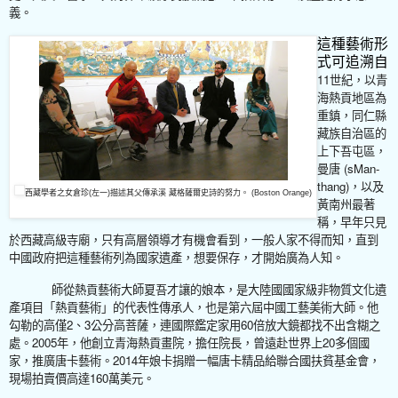
義。
這種藝術形
式可追溯自
11
世紀，以青
海熱貢地區為
重鎮，同仁縣
藏族自治區的
上下吾屯區，
(sMan-
曼唐
thang)
，以及
西藏學者之女倉珍(左一)描述其父傳承溪 藏格薩爾史詩的努力。 (Boston Orange)
黃南州最著
稱，早年只見
於西藏高級寺廟，只有高層領導才有機會看到，一般人家不得而知，直到
中國政府把這種藝術列為國家遺產，想要保存，才開始廣為人知。
師從熱貢藝術大師夏吾才讓的娘本，是大陸國國家級非物質文化遺
產項目「熱貢藝術」的代表性傳承人，也是第六屆中國工藝美術大師。他
2
3
60
勾勒的高僅
、
公分高菩薩，連國際鑑定家用
倍放大鏡都找不出含糊之
2005
20
處。
年，他創立青海熱貢畫院，擔任院長，曾遠赴世界上
多個國
2014
家，推廣唐卡藝術。
年娘卡捐贈一幅唐卡精品給聯合國扶貧基金會，
160
現場拍賣價高達
萬美元。