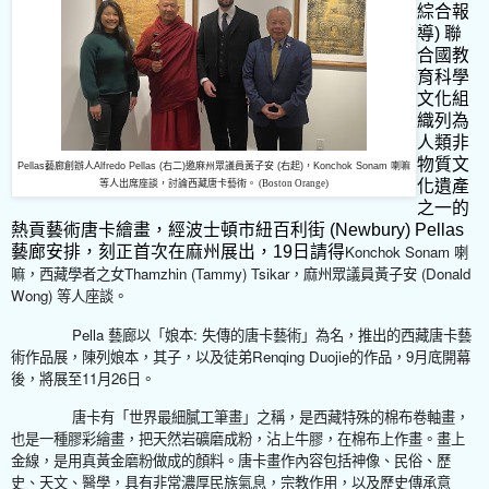
綜合報
導
)
聯
合國教
育科學
文化組
織列為
人類非
物質文
Pellas藝廊創辦人Alfredo Pellas (右二)邀麻州眾議員黃子安 (右起)，Konchok Sonam
喇嘛
化遺產
等人出席座談，討論西藏唐卡藝術。 (Boston Orange)
之一的
熱貢藝術唐卡繪畫，經波士頓市紐百利街
(Newbury) Pellas
Konchok Sonam
藝廊安排，刻正首次在麻州展出，
19
日請得
喇
Thamzhin (Tammy) Tsikar
(Donald
嘛，西藏學者之女
，麻州眾議員黃子安
Wong)
等人座談。
Pella
:
藝廊以「娘本
失傳的唐卡藝術」為名，推出的西藏唐卡藝
Renqing Duojie
9
術作品展，陳列娘本，其子，以及徒弟
的作品，
月底開幕
11
26
後，將展至
月
日。
唐卡有「世界最細膩工筆畫」之稱，是西藏特殊的棉布卷軸畫，
也是一種膠彩繪畫，把天然岩礦磨成粉，沾上牛膠，在棉布上作畫。畫上
金線，是用真黃金磨粉做成的顏料。唐卡畫作內容包括神像、民俗、歷
史、天文、醫學，具有非常濃厚民族氣息，宗教作用，以及歷史傳承意