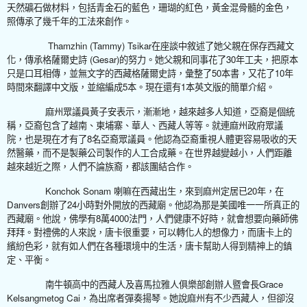
天然礦石做材料，包括青金石的藍色，珊瑚的紅色，黃金混骨髓的金色，
照傳承了幾千年的工法來創作。
Thamzhin (Tammy) Tsikar
在座談中敘述了她父親在保存西藏文
(Gesar)
30
化，傳承格薩爾史詩
的努力。她父親和同事花了
年工夫，把原本
50
10
只是口耳相傳，並無文字的西藏格薩爾史詩，彙整了
本書，又花了
年
5
1
時間來翻譯中文版，並縮編成
本。現在還有
本英文版的簡單介紹。
麻州眾議員黃子安表示，漸漸地，越來越多人知道，亞裔是個統
稱，亞裔包含了越南、柬埔寨、華人、西藏人等等。就連麻州政府眾議
8
院，也是現在才有了
名亞裔眾議員。他認為亞裔重視人體更容易吸收的天
然醫藥，而不是製藥公司製作的人工合成藥。在世界越變越小，人們距離
越來越近之際，人們不論族裔，都該團結合作。
Konchok Sonam
20
喇嘛在西藏出生，來到麻州定居已
年，在
Danvers
24
創辦了
小時對外開放的西藏廟。他認為那是美國唯一一所真正的
8
4000
西藏廟。他說，佛學有
萬
法門，人們健康不好時，就會想要向藥師佛
拜拜。對禮佛的人來說，唐卡很重要，可以轉化人的想像力，而唐卡上的
繽紛色彩，就有如人們在各種環境中的生活，唐卡幫助人得到精神上的鎮
定、平衡。
Grace
南牛頓高中的西藏人及喜馬拉雅人俱樂部創辦人暨會長
Kelsangmetog Cai
，為出席者彈奏揚琴。她說麻州有不少西藏人，但卻沒