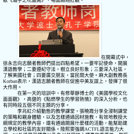
歌《瀚宇之花盛開》，場面頗為壯觀。
在開幕式中，
徐永吉向志願者教師們提出四點希望，一要牢記使命，開展
漢語教學；二要遵紀守法，樹立良好形象；三要深入社區，
了解美國社會；四要廣交朋友，當民間大使。麻大副教務長
Korban
表示，
漢語志願者教師在促進中美友誼上，發揮了很
大作用。
在第一天的培訓中，有修華靜博士的《美國學校文化
面面觀》，高健的《點燃學生的學習熱情》的深入分析，也
有同時段五個不同主題的分享。
李兆紅介紹動態的教學課堂，張曉霞分享全浸制課堂
的策略和親身體驗，以及怎樣通過因材施教，有效地教授大
綱規定的教學
內
容，還有通過開展什麼樣的活動，能幫助建
立學校和社區的友好關係。陸熙雯強調ACTFL語言能力大