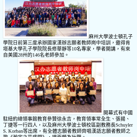
麻州大學波士頓孔子
學院日前第三度承辦國家漢辦志願者教師崗中培訓，邀得肯
塔基大學孔子學院院長修華靜等10
名專家，學者開講，
有來
自美國28州的146名老師參加。
開幕式有中國
駐紐約總領事館教育參贊徐永吉，教育領事常全生、張揚、
丁捷等一行四人，以及麻州大學波士頓校區副教務長Schuyler
S. Korban等出席，有全體志願者教師齊唱漢語志願者教師之