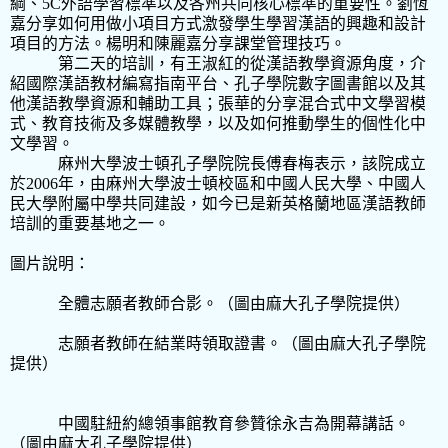
綱、5C外語學習標準以及各州共同核心標準的重要性。劉恆
嘉分享如何用做小項目方式激發學生學習漢語的興趣和設計
項目的方法。楊明和陳麗嘉分享課堂管理技巧。
第二天的培訓，有王淑紅的從漢語教學資源角度，介
紹國際漢語教材編寫指南平台、孔子學院數字圖書館以及其
他漢語教學資源和輔助工具；張華的分享混合式中文學習模
式、教育技術及多媒體教學，以及如何推動學生的個性化中
文學習。
麻州大學波士頓孔子學院院長傅春梅表示，該院成立
於2006年，由麻州大學波士頓校區和中國人民大學、中國人
民大學附屬中學共同建設，如今已是新英格蘭地區漢語教師
培訓的重要基地之一。
圖片說明：
全體志願者教師合影。（圖由麻大孔子學院提供）
志願者教師在結業時領取證書。（圖由麻大孔子學院
提供）
中國駐紐約總領事館教育參贊徐永吉為開幕講話。
（圖由麻大孔子學院提供）