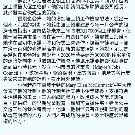
他說，從沿著波士頓主街巷道的小企業，到城中區的
波士頓最大僱主總部，他的計劃談的是幫助這些公司成長，
減少礙事官僚規定的策略。
雷琪也公佈了她的增加坡士頓工作機會想法，提出一
個不下六點的計劃。她藉由波士頓重建局今年一月公佈的經
濟報告指出，波市估計未來三年將增加
17000
個工作機會，但
她一旦當選市長，將在第一任市長任期內，讓那數目加倍。
她也在聲明中承諾，將和行業工會合作，擴辦學徒項目，並
在洛士百利的麥迪遜高中資助新的職業培訓。她說，尤其是
要幫助在那預計到青少年，
2020
年時要建造
30000
個住宅單位
的建築計劃中，爭取到工作機會。他還承諾要把最低薪資提
高到每小時
11
元，設立一個市長的就業會（
Mayor’s Jobs
Council
），邀請金融，醫療保險，高等教育，地產等各行業
專家來監督她的計劃，提出額外建議。
小阿若約在南坡士頓的
Mary
Ellen McCormack
住宅大樓
發表了他的計劃。他的計劃包括支持小企業成長，支持符合
生活條件的工資，工人組織的權力，改進成人就業培訓項
目，提供統一的早期兒童教育，增加可負擔住宅，延長公共
交通工具的營運時間等。他說，他相信只有在脫離貧窮的道
路清楚明確的地方，人們才有成功的機會。波士頓應該是那
樣的地方。