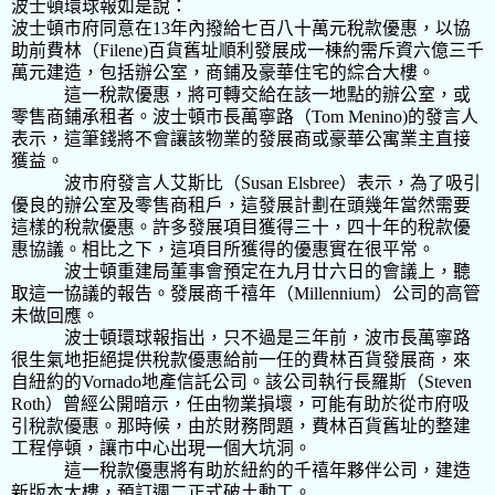
波士頓環球報如是說：
波士頓市府同意在
13
年內撥給七百八十萬元稅款優惠，以協
助前費林（
Filene)
百貨舊址順利發展成一棟約需斥資六億三千
萬元建造，包括辦公室，商鋪及豪華住宅的綜合大樓。
這一稅款優惠，將可轉交給在該一地點的辦公室，或
零售商鋪承租者。波士頓市長萬寧路（
Tom Menino)
的發言人
表示，這筆錢將不會讓該物業的發展商或豪華公寓業主直接
獲益。
波市府發言人艾斯比（
Susan Elsbree
）表示，為了吸引
優良的辦公室及零售商租戶，這發展計劃在頭幾年當然需要
這樣的稅款優惠。許多發展項目獲得三十，四十年的稅款優
惠協議。相比之下，這項目所獲得的優惠實在很平常。
波士頓重建局董事會預定在九月廿六日的會議上，聽
取這一協議的報告。發展商千禧年（Millennium）公司的高管
未做回應。
波士頓環球報指出，只不過是三年前，波市長萬寧路
很生氣地拒絕提供稅款優惠給前一任的費林百貨發展商，來
自紐約的Vornado
地產信託公司。該公司執行長羅斯（
Steven
Roth）曾經公開暗示，任由物業損壞，可能有助於從市府吸
引稅款優惠。那時候，由於財務問題，費林百貨舊址的整建
工程停頓，讓市中心出現一個大
坑
洞。
這一稅款優惠將有助於紐約的千禧年夥伴公司，建造
新版本大樓，預訂週二正式破土動工。