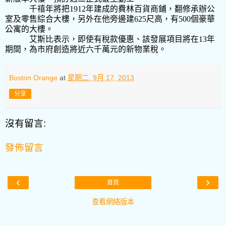
千禧年將把1912
年建成的費林百貨
商鋪，翻修承辦公
室及零售綜合大樓，另外在他旁邊建625
尺高，有
500
個豪華
公寓的大樓。
艾斯比表示，即使有稅款優惠、該發展項目將在13
年
期間，為市府創造將近六千萬元的新物業稅。
Boston Orange
at
星期二, 9月 17, 2013
分享
沒有留言:
發佈留言
‹
›
首頁
查看網絡版本