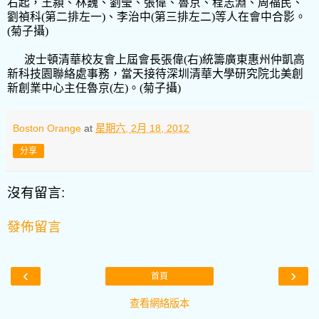
右起，王潁、林巍、劉瑩、張偉、魯京、程志淵、周福民、
劉禎科
(
第二排左一
)
、李治中
(
第三排左二
)
等人在會中合影。
(
菊子攝
)
波士頓清華校友會上屆會長張偉
(
右
)
統籌廣東惠州仲凱高
新科技園聯絡處事務，當天接待深圳清華大學研究院北美創
新創業中心主任魯京
(
左
)
。
(
菊子攝
)
Boston Orange
at
星期六, 2月 18, 2012
分享
沒有留言:
發佈留言
‹
›
首頁
查看網絡版本