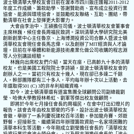
波士頓清華大學校友會日前在渥本市四川飯庄匯報
2011-2012
年度工作成績、籌款助學、答謝贊助商、宣布成立投資行業
協會、能源與環境協會，並鼓勵校友聯絡、互助、團結，帶
動清華在社會上發揮更大影響力。
大會由李治中、王潁擔任司儀，波士頓清華校友會董事會
主席林巍，候任會長周福民致詞。深圳清華大學研究院北美
創新創業中心主任魯京、上海博潤投資公司合夥人暨波士頓
清華校友會現任會長馬志偉，以及創辦了
MIT
經濟與人才論
壇，目前在半導體和新能源技術產業化做公司收購的程志淵
等人分別講談經驗。
林巍向出席校友們介紹，當天在座，已高齡九十多的清華
校友，也是美國工程院院士李詩潁，是波士頓清華校友會的
創辦人之一。當初只有校友十幾人，現在卻已多達二千餘
人，幹部團隊都有三十多人，平均每年辦十次以上活動，去
年還取得
501 (C) 3
的非牟利組織資格。
如今，波士頓清華還有
道富集團全球顧問公司副總裁劉
瑩、哈佛大學教授林希虹、劉軍等傑出校友做顧問。
即將於今年七月接任會長的周福民，在會中打出幻燈片的
報告，該會去年由校友鄧斐的巧手，設計出波士頓清華校友
會徽，舉辦了一系列慶祝建校百年活動，參加龍舟賽、郊遊
野餐，迎接新生、繼續第四年辦理籌款資助一名家境困難的
清華本科生等活動，今年剛成立劉瑩擔任會長的「清華校友
投資行業協會波士頓分會」，以及程志淵擔任會長的「波士