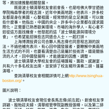
等，將加速推動相關發展。
既是波士頓清華校友會前會長，也是哈佛大學甘迺迪
學院梅森學者的程志淵，近年中美兩地跑。他表示，許多校
友都是身在美國，心繫祖國，經常想的是立足美國，可以做
些什麼事。他指出，中國的央企、許多中小企業都在謀求國
際化，正需要已熟悉歐美環境、市場的海外學人，有心者不
妨從這方面找機會。他發起的這「波士頓能源與環境分
會」，也希望能招徠些志同道合人士，一起打拼。
上海博潤投資公司合夥人馬志偉也同意程志淵的說
法。不過他補充表示，有心回中國發展者，要瞭解中美兩地
生活方式的不同，也要看清楚自己是屬於技術流，還是關係
流的人才，回中國發展時，才能適當的因應、調整。
波士頓清華大學校友會的這場匯報、籌款、感謝宴，
共有六十多名校友出席，並安排了校友楊玲演奏二胡、蓬蔓
演唱。
查詢清華校友會相關詳情可上網
http://www.tsinghua-
boston.org/
。
圖片說明：
波士頓清華校友會現任會長馬志偉
(
前左起
)
、創會校友李
詩穎、殷貽莊夫婦、清華經管學院副教授張幃，以及第二排