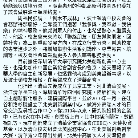
頓能源與環境分會」。廣東惠州的仲凱高新科技園區也委託
了該會做駐波士頓聯絡處。
周福民強調，「獨木不成林」，波士頓清華校友會的
會務辦得那麼好，全靠義工們抱著「我參與、我奉獻、我快
樂」的精神服務。他感謝眾人的付出，也希望熱心人繼續支
持。他說，校友會未來將以「聯絡朋友、朋友幫助朋友、回
饋社會」為三個重點發展方向，在成立行業分會，幫助校友
的專業進步之外，將增加舉辦生活系列講座、專業報告、培
訓等。校友會也希望鼓勵更多人參與慈善服務活動。
目前擔任深圳清華大學研究院北美創新創業中心主
任，也是北加州中國企業協會副會長的魯京，當天簡報了清
華大學的自主創新發展，也透露他考慮到美東設辦事處，以
及波士頓校友韓松，在無錫成立了清華商會。
他指出，清華先後成立了北京工業、河北清華發展、
浙江清華長三角、深圳清華等四個研究院，陸續推動、建立
自主創新孵化體系，建構國際平台，並於
2010
年一月，在硅
谷和洛杉磯設立了北美創新創業中心，做海外高端人才的日
常交流及尋找合作中心。從
2010
年以來，研究院投資的企業
中，已有
6
家在中小板、創業板上市，其中包括海蘭信、數碼
視訊等。現在他們成立了清華企業家協會
(TEEC)
、天使投資
基金，以及清華校友組會北美服務中心，在北美辦創新創業
大賽，清華青少年傑出計劃、北美中高層次人才交流協會