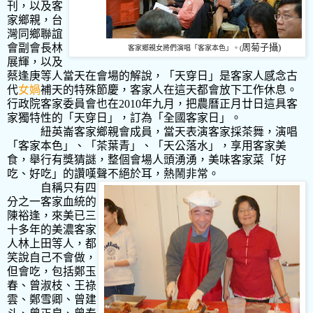
刊，以及客
家鄉親，台
灣同鄉聯誼
會副會長林
周
菊子攝
)
客家鄉親女將們演唱「客家本色」。
(
展輝，以及
蔡逢庚等人當天在會場的解說，「天穿日」是客家人感念古
代
女媧
補天的特殊節慶，客家人在這天都會放下工作休息。
行政院客家委員會也在
2010
年九月，把農曆正月廿日這具客
家獨特性的「天穿日」，訂為「全國客家日」。
紐英崙客家鄉親會成員，當天表演客家採茶舞，演唱
「客家本色」、「茶葉青」、「天公落水」，享用客家美
食，舉行有獎猜謎，整個會場人頭湧湧，美味客家菜「好
吃、好吃」的讚嘆聲不絕於耳，熱鬧非常。
自稱只有四
分之一客家血統的
陳裕逢，來美已三
十多年的美濃客家
人林上田等人，都
笑說自己不會做，
但會吃，包括鄭玉
春、曾淑枝、王祿
雲、鄭雪卿、曾建