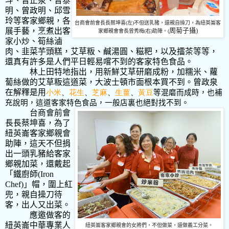
斗、曾正泉、曾泰
明、曾政明、邱雪
玲等客家鄉親，各
台商會前會長長蔡坤喜
(
左
)
不但送乳豬，還親自操刀，為紐英崙客
展手藝，烹煮出客
周
菊子攝
)
家鄉親會會長曾秀梅
(
右
)
助陣。
(
家小炒、筍絲滷
肉、韭菜芋頭糕，艾草粄、鹹湯圓、糍粑，以及擂茶等等，
還真有許多是人們平日輕易嚐不到的客家特色食品。
林上田特地指出，用新鮮艾草研磨成粉，加糯米、蘿
蔔絲做的艾草粄這道菜，大波士頓市面根本買不到。曾政泉
在解釋是用
小米
、
花生
、
芝麻
、
生薑
、
黃豆
等混磨而成時，也補
充說明，這道客家特色食品，一般店裏也絕對找不到。
台商會前會
長長蔡坤喜，為了
紐英崙客家鄉親會
助陣，這天不但捐
出一頭乳豬給客家
鄉親加菜，還戴起
「鐵廚師
(Iron
Chef)
」帽，圍上紅
兜，親自操刀待
客，出人又出菜。
應邀做客的
紐英崙中華專業人
紐英崙客家鄉親會的女將們，不但做菜，還做義工分菜。