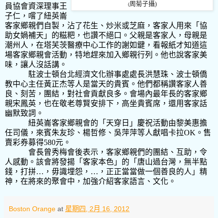
周
菊子攝
)
(
員協會資深理事王
子仁，嚐了紐英崙
客家鄉親們自製，沾了花生、炒米或芝麻，客家人用來「協
助女媧補天」的糍粑，也讚不絕口。父親是客家人，母親是
潮州人，在塔芙茨醫療中心工作的謝如鍵，看報紙才知道這
場客家鄉親會活動，特地趕來加入鄉親行列。他也說客家美
味，讓人沒話講。
駐波士頓台北經濟文化辦事處處長洪慧珠、波士頓僑
教中心主任黃正杰等人是當天的貴賓。他們都稱讚客家人善
良、刻苦，團結，對社會貢獻良多。會場內最年長的客家鄉
親宋鳳英，也在敬老尊賢安排下，高坐貴賓席，還用客家話
幽默致詞。
紐英崙客家鄉親會的「天穿日」慶祝活動由黎美惠擔
任司儀，來賓朱友珍、楊哲修、吳萍萍等人獻唱卡拉
OK
。售
賣彩券募得
580
元。
會長曾秀梅會後表示，客家鄉親們的團結、互助，令
人感動。該會將發揚「客家本色」的「唐山過台灣，無半點
錢，打拼…，毋識埋怨，…，正正當當做一個善良的人」精
神，在將來的聚會中，加強介紹客家語言、文化。
Boston Orange
at
星期四, 2月 16, 2012