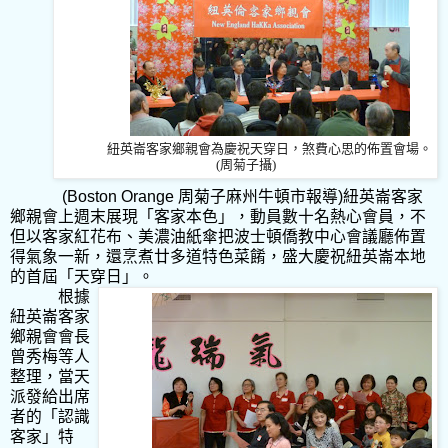
紐英崙客家鄉親會為慶祝天穿日，煞費心思的佈置會場。
(周
菊子攝
)
(Boston Orange 周菊子麻州牛頓市報導)
紐英崙客家
鄉親會上週末展現「客家本色」，動員數十名熱心會員，不
但以客家紅花布、美濃油紙傘把波士頓僑教中心會議廳佈置
得氣象一新，還烹煮廿多道特色菜餚，盛大慶祝紐英崙本地
的首屆「天穿日」。
根據
紐英崙客家
鄉親會會長
曾秀梅等人
整理，當天
派發給出席
者的「認識
客家」特