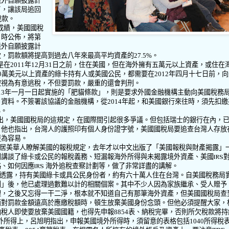
境外自願披露計
了，讓該局追回
稅款。
成績，美國國稅
日時公佈，將第
境外自願披露計
次，罰款額將提高到過去八年來最高平均資產的
27.5%
。
是在
2011
年
12
月
31
日之前，住在美國，但在海外擁有五萬元以上資產，或住在
0
萬美元以上資產的綠卡持有人或美國公民，都需要在
2012
年四月十七日前，向
被視為有意逃稅，不但要罰款，嚴重的還會判刑。
13
年一月一日起實施的「肥貓條款」，則是要求外國金融機構主動向美國稅務
戶資料。不簽署該協議的金融機構，從
2014
年起，和美國銀行來往時，須先扣繳
%
。
出，美國國稅局的這規定，在國際間引起很多爭議。但包括瑞士的銀行在內，
。他也指出，台灣人的護照印有個人身份證字號，美國國稅局要追查台灣人存放
更為容易。
居美華人瞭解美國的報稅規定，去年才以中文出版了「美國報稅與財產揭露」
別講談了綠卡或公民的報稅義務、短漏報海外所得與未揭露境外資產、美國
IRS
略、如何因應
IRS
海外追稅查察計劃等，做了非常詳盡的講解。
透露，持有美國綠卡或具公民身份者，約有六十萬人住在台灣。自美國稅務局
劃」後，他已處理過數難以計的相關個案。其中不少人因為家族繼承、受人贈予
理，之後又忘得一干二淨，根本就不知道自己有那筆海外資產，但美國國稅局查
面對罰款金額遠高於應繳稅額時，頓生放棄美國身份念頭。但他必須提醒大家，
納稅人即使要放棄美國國籍，也得先申報
8854
表、納稅完畢，否則所欠稅款將持
外所得上，呂旭明指出，申報美國境外所得時，須留意的表格包括
1040
所得稅