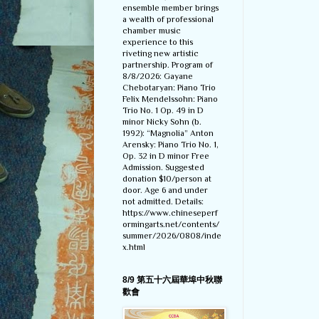
ensemble member brings
a wealth of professional
chamber music
experience to this
riveting new artistic
partnership. Program of
8/8/2026: Gayane
Chebotaryan: Piano Trio
Felix Mendelssohn: Piano
Trio No. 1 Op. 49 in D
minor Nicky Sohn (b.
1992): “Magnolia” Anton
Arensky: Piano Trio No. 1,
Op. 32 in D minor Free
Admission. Suggested
donation $10/person at
door. Age 6 and under
not admitted. Details:
https://www.chineseperf
ormingarts.net/contents/
summer/2026/0808/inde
x.html
8/9 第五十六屆華埠中秋聯
歡會