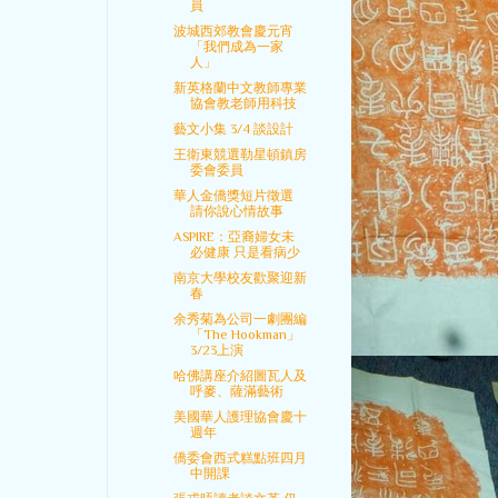
員
波城西郊教會慶元宵
「我們成為一家
人」
新英格蘭中文教師專業
協會教老師用科技
藝文小集 3/4 談設計
王衛東競選勒星頓鎮房
委會委員
華人金僑獎短片徵選
請你說心情故事
ASPIRE：亞裔婦女未
必健康 只是看病少
南京大學校友歡聚迎新
春
余秀菊為公司一劇團編
「The Hookman」
3/23上演
哈佛講座介紹圖瓦人及
呼麥、薩滿藝術
美國華人護理協會慶十
週年
僑委會西式糕點班四月
中開課