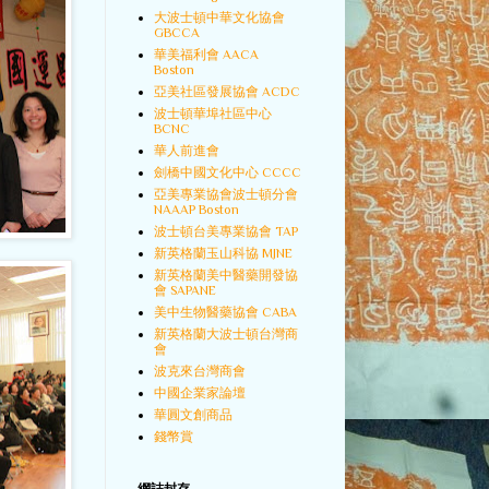
大波士頓中華文化協會
GBCCA
華美福利會 AACA
Boston
亞美社區發展協會 ACDC
波士頓華埠社區中心
BCNC
華人前進會
劍橋中國文化中心 CCCC
亞美專業協會波士頓分會
NAAAP Boston
波士頓台美專業協會 TAP
新英格蘭玉山科協 MJNE
新英格蘭美中醫藥開發協
會 SAPANE
美中生物醫藥協會 CABA
新英格蘭大波士頓台灣商
會
波克來台灣商會
中國企業家論壇
華圓文創商品
錢幣賞