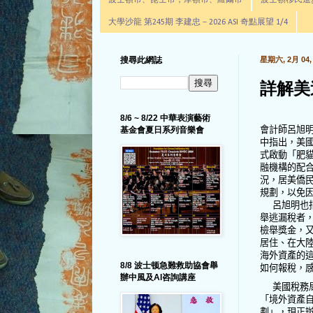
波士頓市、昆士市，摩頓市、羅爾市
波士頓移民進步辦公室通
大學沙龍 第245期 李建忠－2026 ASI 奇點展望 1/4
搜尋此網誌
星期六, 2月 04, 
詳解美
8/6 ~ 8/22 中華表演藝術
會計師呂旭
基金會夏日系列音樂會
中指出，美
式啟動「肥
融機構的配
況，居美僑
規劃，以免
呂旭明也
舉逃漏稅者
檢舉獎金，
居住、在大
海外資產的
8/8 波士顿急難救助協會舉
如何報稅，
辦中風及AI咨詢講座
美國稅務
「境外資產
劃」，現正