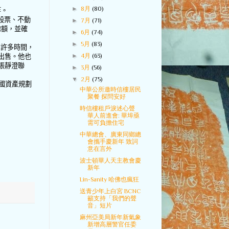
►
8月
(80)
等。
股票、不動
►
7月
(71)
餘額，並確
►
6月
(74)
►
5月
(83)
了許多時間，
►
4月
(63)
出售。他也
張靜澄聯
►
3月
(56)
▼
2月
(75)
國資產規劃
中華公所邀時信樓居民
聚餐 探問安好
時信樓租戶淚述心聲
華人前進會: 華埠亟
需可負擔住宅
中華總會、廣東同鄉總
會攜手慶新年 致詞
意在言外
波士頓華人天主教會慶
新年
Lin-Sanity 哈佛也瘋狂
送青少年上白宮 BCNC
籲支持「我們的聲
音」短片
麻州亞美局新年新氣象
新增高層警官任委