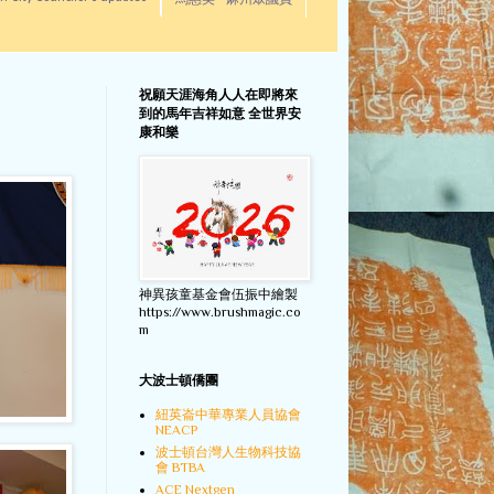
馬惠美 - 麻州眾議員
祝願天涯海角人人在即將來
到的馬年吉祥如意 全世界安
康和樂
神異孩童基金會伍振中繪製
https://www.brushmagic.co
m
大波士頓僑團
紐英崙中華專業人員協會
NEACP
波士頓台灣人生物科技協
會 BTBA
ACE Nextgen