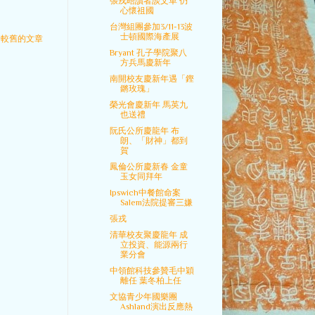
張戎晤讀者談文革 仍
心懷祖國
台灣組團參加3/11-13波
士頓國際海產展
較舊的文章
Bryant 孔子學院聚八
方兵馬慶新年
南開校友慶新年遇「鏗
鏘玫瑰」
榮光會慶新年 馬英九
也送禮
阮氏公所慶龍年 布
朗、「財神」都到
賀
鳳倫公所慶新春 金童
玉女同拜年
Ipswich中餐館命案
Salem法院提審三嫌
張戎
清華校友聚慶龍年 成
立投資、能源兩行
業分會
中領館科技參贊毛中穎
離任 葉冬柏上任
文協青少年國樂團
Ashland演出反應熱