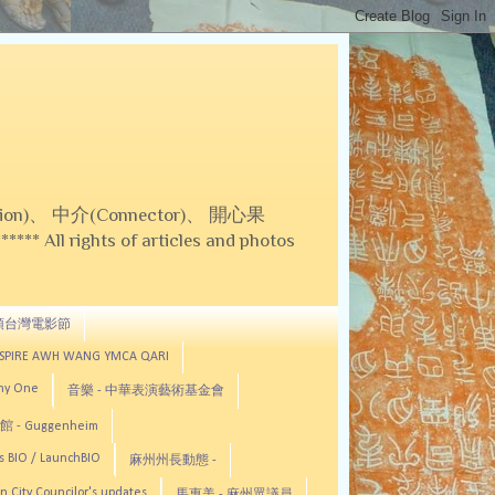
on)、 中介(Connector)、 開心果
 All rights of articles and photos
頓台灣電影節
ASPIRE AWH WANG YMCA QARI
any One
音樂 - 中華表演藝術基金會
 - Guggenheim
s BIO / LaunchBIO
麻州州長動態 -
n City Councilor's updates