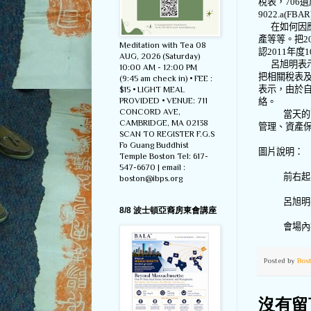
稅表，
706
遺
9022.a(FBAR
在如何因
產等等。把
2
Meditation with Tea 08
認
2011
年度
1
AUG, 2026 (Saturday)
呂旭明表
10:00 AM - 12:00 PM
把相關稅表
(9:45 am check in) • FEE :
表示，由於
$15 • LIGHT MEAL
PROVIDED • VENUE: 711
絡。
CONCORD AVE,
當天的
CAMBRIDGE, MA 02138
管理、資產
SCAN TO REGISTER F.G.S
Fo Guang Buddhist
圖片說明：
Temple Boston Tel: 617-
547-6670 | email :
前右起
boston@ibps.org
呂旭明
8/8 波士頓亞裔房東會講座
會場內
Posted by
Bos
沒有留