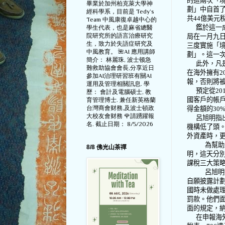
的這兩次「
畢業於加州柏克萊大學神
劃」中自首
經科學系，目前是 Tedy‘s
共
44
億美元
Team 中風康復卓越中心的
鑑於這一
學生代表，也是麻省總醫
院研究所的語言治療研究
局在一月九
生，致力於失語症研究及
三度實施「
中風教育。 🌺AI 應用講師
劃」。這一
簡介： 林麗珠, 波士顿急
此外，凡
難救助協會會長,分享近日
在海外擁有
2
參加AI治理研習班有關AI
報，否則將
運用及管理相關訊息. 學
預定從
20
歷： 會計及電腦硕士, 教
國客戶的帳
育管理博士. 兼任新英格蘭
台灣商會财務,及波士頓政
得金額的
30
大校友會财務 🌹請踴躍報
呂旭明指
名. 截止日期： 8/5/2026
機構低了頭
外資產時，
為幫助
8/8 佛光山茶禪
明，這天分
課稅三大策
呂旭明
自願披露計
國時未做處
罰款。他們
面的規定，
在申報海