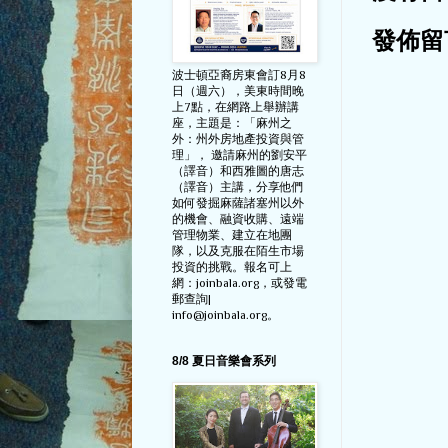
發佈留
波士頓亞裔房東會訂8月8
日（週六），美東時間晚
上7點，在網路上舉辦講
座，主題是：「麻州之
外：州外房地產投資與管
理」， 邀請麻州的劉安平
（譯音）和西雅圖的唐志
（譯音）主講，分享他們
如何發掘麻薩諸塞州以外
的機會、融資收購、遠端
管理物業、建立在地團
隊，以及克服在陌生市場
投資的挑戰。報名可上
網：joinbala.org，或發電
郵查詢|
info@joinbala.org。
8/8 夏日音樂會系列