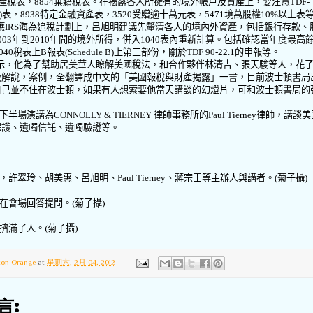
產稅表，
8854
棄籍稅表。在揭露各人所擁有的境外帳戶及資產上，要注意
TDF-
)
表，
8938
特定金融資產表，
3520
受贈逾十萬元表，
5471
境萬股權
10%
以上表
應
IRS
海為追稅計劃上，呂旭明建議先釐清各人的境內外資產，包括銀行存款、
003
年到
2010
年間的境外所得，併入
1040
表內重新計算。包括確認當年度最高
040
稅表上
B
報表
(Schedule B)
上第三部份，關於
TDF 90-22.1
的申報等。
示，他為了幫助居美華人瞭解美國稅法，和合作夥伴
林清吉、張天駿等人，花
及解說，案例，全翻譯成中文的
「美國報稅與財產揭露」一書，目前
波士頓書局
自己並不住在波士頓，如果有人想索要他當天講談的幻燈片，可和波士頓書局的
下半場演講為
CONNOLLY & TIERNEY
律師事務所的
Paul Tierney
律師，講談美
保護、遺噣信託、遺噣驗證等。
，許翠玲、胡美惠、呂旭明、
Paul Tierney
、蔣宗壬等主辦人與講者。
(
菊子攝
)
在會場回答提問。
(
菊子攝
)
擠滿了人。
(
菊子攝
)
ton Orange
at
星期六, 2月 04, 2012
言: