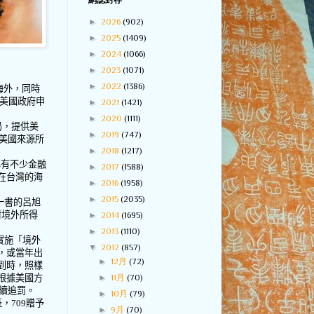
網誌封存
►
2026
(902)
►
2025
(1409)
►
2024
(1066)
►
2023
(1071)
►
2022
(1386)
海外，同時
美國政府申
►
2021
(1421)
►
2020
(1111)
局，提供美
►
2019
(747)
美國來源所
►
2018
(1217)
已有不少金融
►
2017
(1588)
在台灣的海
►
2016
(1958)
►
2015
(2035)
一書的呂旭
對境外所得
►
2014
(1695)
►
2013
(1110)
實施「境外
▼
2012
(857)
，或當年出
►
12月
(72)
到時，照樣
►
11月
(70)
根據美國方
續追罰。
►
10月
(79)
表，
709
贈予
►
9月
(70)