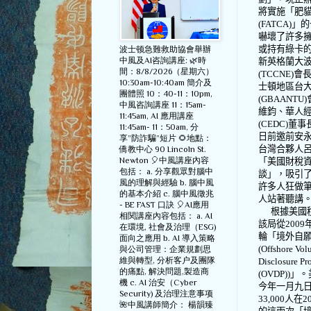
將實施「肥
(FATCA)
」的
嚇壞了許多
或持有綠卡
波士顿急難救助協會舉辦
中風及AI咨詢講座: 🌿時
新英格蘭大
間：8/8/2026（星期六）
(TCCNE)
會
10:30am-10:40am 簡介及
士頓地區台
團體照 10：40-11：10pm,
(GBAANTU)
中風咨詢講座 11：15am-
維鈞、華人
11:45am, AI 應用講座
(CEDC)
董事
11:45am- 11：50am, 分
日前邀前安
享”防詐騙”短片 🌻地點：
台灣合夥人
僑教中心 90 Lincoln St.
Newton 🎈中風講座內容
「美國財稅
包括： a. 分享觀眾對腦中
談」，吸引
風的理解與經驗 b. 腦中風
許多人狂做
的基本介紹 c. 腦中風徵兆
人站著聽講
- BE FAST 口訣 🎈AI應用
根據美國
相関講座內容包括： a. AI
該局從
2009
在環境, 社會及治理（ESG)
輪「境外自
面向之應用 b. AI 導入策略
(Offshore Vol
與公司管理：企業規劃思
維與轉型, 分析客户及團隊
Disclosure Pr
的痛點, 解決問題,製造商
(OVDP))
」。
機 c. AI 治安（Cyber
今年一月九
Security) 及治理注意事项
33,000
人在
2
🌺中風講師簡介： 楊韻臻