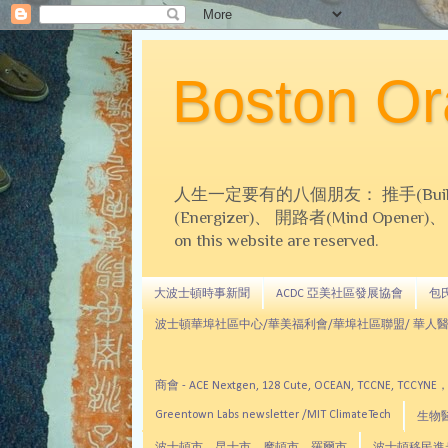
Boston 
人生一定要有的八個朋友： 推手(Builder)、
(Energizer)、 開路者(Mind Opener)、 導師(
on this website are reserved.
大波士頓時事新聞
ACDC 亞美社區發展協會
包氏文
波士頓華埠社區中心/華美福利會/華埠社區聯盟/ 華人醫
商會 - ACE Nextgen, 128 Cute, OCEAN, TC
Greentown Labs newsletter /MIT ClimateTech
生物醫藥