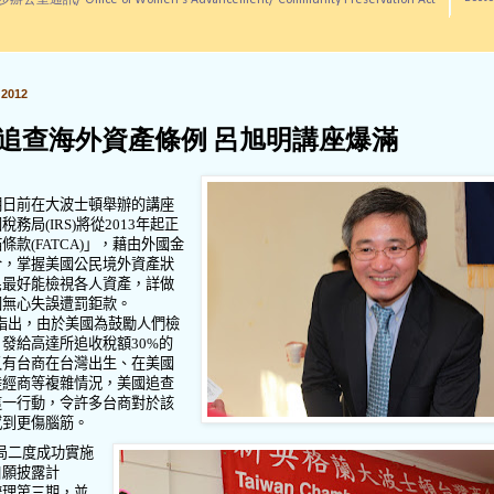
訊/ Office of Women's Advancement/ Community Preservation Act
2012
追查海外資產條例 呂旭明講座爆滿
明日前在大波士頓舉辦的講座
國稅務局
(IRS)
將從
2013
年起正
貓條款
(FATCA)
」，藉由外國金
合，掌握美國公民境外資產狀
民最好能檢視各人資產，詳做
因無心失誤遭罰鉅款。
指出，由於美國為鼓勵人們檢
，發給高達所追收稅額
30%
的
又有台商在台灣出生、在美國
陸經商等複雜情況，美國追查
這一行動，令許多台商對於該
感到更傷腦筋。
局二度成功實施
自願披露計
辦理第三期，並