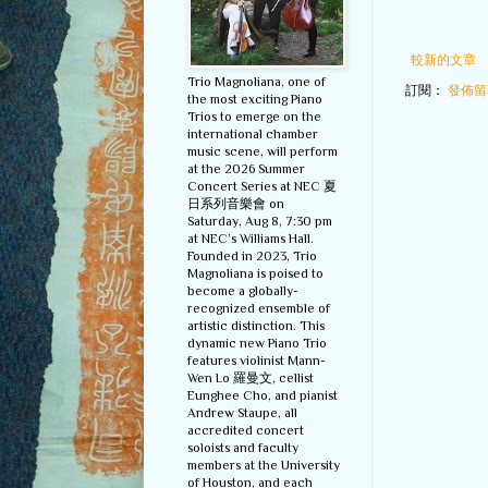
較新的文章
Trio Magnoliana, one of
訂閱：
發佈留言
the most exciting Piano
Trios to emerge on the
international chamber
music scene, will perform
at the 2026 Summer
Concert Series at NEC 夏
日系列音樂會 on
Saturday, Aug 8, 7:30 pm
at NEC’s Williams Hall.
Founded in 2023, Trio
Magnoliana is poised to
become a globally-
recognized ensemble of
artistic distinction. This
dynamic new Piano Trio
features violinist Mann-
Wen Lo 羅曼文, cellist
Eunghee Cho, and pianist
Andrew Staupe, all
accredited concert
soloists and faculty
members at the University
of Houston, and each