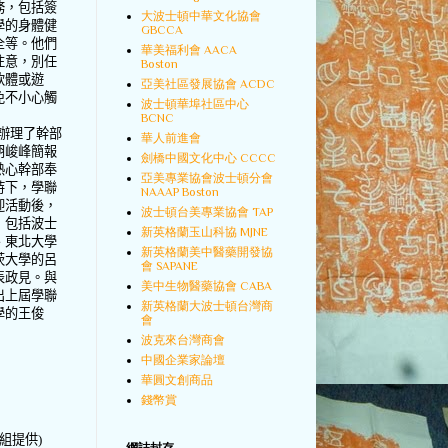
務，包括簽
大波士頓中華文化協會
學的身體健
GBCCA
全等。他們
華美福利會 AACA
注意，別任
Boston
軟體或遊
亞美社區發展協會 ACDC
免不小心觸
波士頓華埠社區中心
BCNC
辦理了幹部
華人前進會
胡峻峰簡報
劍橋中國文化中心 CCCC
熱心幹部奉
亞美專業協會波士頓分會
持下，學聯
NAAAP Boston
迎活動後，
波士頓台美專業協會 TAP
，包括波士
新英格蘭玉山科協 MJNE
、東北大學
新英格蘭美中醫藥開發協
茨大學的呂
會 SAPANE
表政見。與
美中生物醫藥協會 CABA
出上屆學聯
新英格蘭大波士頓台灣商
學的王俊
會
波克來台灣商會
中國企業家論壇
華圓文創商品
錢幣賞
組提供
)