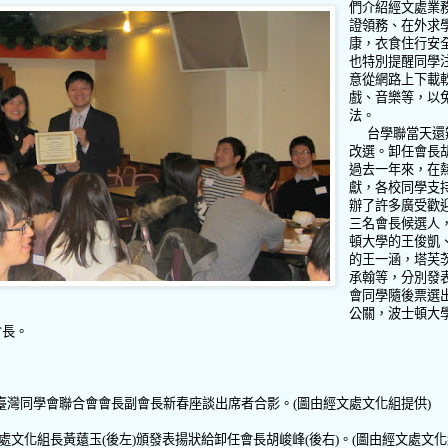
們介紹經文處業
證領務、在外求
康，衣食住行安
也特別提醒同學
意從網路上下載
戲、音樂等，以
法。
台學聯當天還
改選。卸任會長
過去一年來，在
獻，各校同學支
辦了許多廣受歡
三名會長候選人
頓大學的王俊凱
的王一涵，塔芙
承翰等，分別發
會同學隨後票選
公關，波士頓大
會長。
臺灣同學會聯合會會長副會長新春座談出席者合影。
(
圖由經文處文化組提供
)
處
文化組長黃薳玉
(
後左
)
頒發表揚狀給卸任會長胡峻峰
(
後右
)
。
(
圖由經文處文化