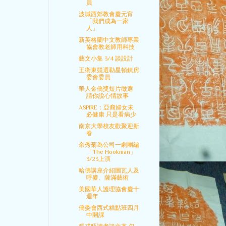
員
波城西郊教會慶元宵
「我們成為一家
人」
新英格蘭中文教師專業
協會教老師用科技
藝文小集 3/4 談設計
王衛東競選勒星頓鎮房
委會委員
華人金僑獎短片徵選
請你說心情故事
ASPIRE：亞裔婦女未
必健康 只是看病少
南京大學校友歡聚迎新
春
余秀菊為公司一劇團編
「The Hookman」
3/23上演
哈佛講座介紹圖瓦人及
呼麥、薩滿藝術
美國華人護理協會慶十
週年
僑委會西式糕點班四月
中開課