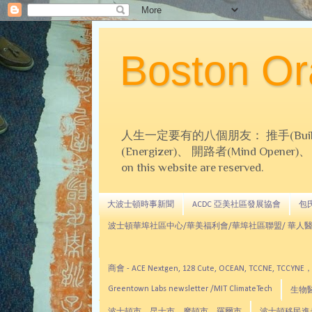
Boston 
人生一定要有的八個朋友： 推手(Builder)、
(Energizer)、 開路者(Mind Opener)、 導師(
on this website are reserved.
大波士頓時事新聞
ACDC 亞美社區發展協會
包氏文
波士頓華埠社區中心/華美福利會/華埠社區聯盟/ 華人醫
商會 - ACE Nextgen, 128 Cute, OCEAN, TC
Greentown Labs newsletter /MIT ClimateTech
生物醫藥