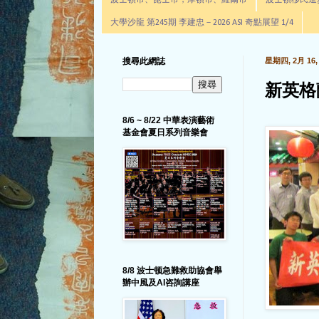
波士頓市、昆士市，摩頓市、羅爾市
波士頓移民進步辦公室通
大學沙龍 第245期 李建忠－2026 ASI 奇點展望 1/4
搜尋此網誌
星期四, 2月 16, 
新英格
8/6 ~ 8/22 中華表演藝術
基金會夏日系列音樂會
8/8 波士顿急難救助協會舉
辦中風及AI咨詢講座