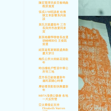
陳宏寬彈貝多芬奏鳴曲
觀眾激賞
張戎2/18晤讀者 哈佛
辦文革影響系列座
談
黃氏宗親慶龍年 三市
長與州市政要同來
賀
新英格蘭學聯會長改選
胡峻峰卸任 王俊凱
當選
紐英崙客家鄉親盛典歡
慶天穿日
梅氏公所火樹銀花迎龍
年
時信樓租戶暫居中華公
所等三地
昆市長亞顧會慶新年
邀民眾關心時事
摩頓耆英歡歌快舞慶新
年
MBTA漲價公聽會 各地
一片反對聲
亞太裔發起支持
Elizabeth Warren