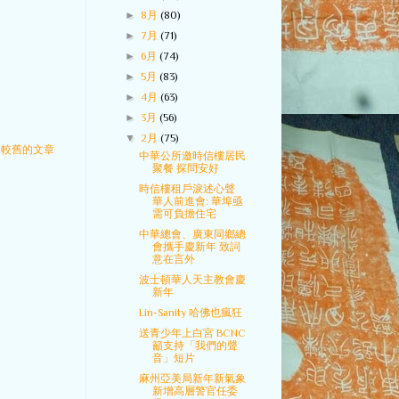
►
8月
(80)
►
7月
(71)
►
6月
(74)
►
5月
(83)
►
4月
(63)
►
3月
(56)
▼
2月
(75)
較舊的文章
中華公所邀時信樓居民
聚餐 探問安好
時信樓租戶淚述心聲
華人前進會: 華埠亟
需可負擔住宅
中華總會、廣東同鄉總
會攜手慶新年 致詞
意在言外
波士頓華人天主教會慶
新年
Lin-Sanity 哈佛也瘋狂
送青少年上白宮 BCNC
籲支持「我們的聲
音」短片
麻州亞美局新年新氣象
新增高層警官任委