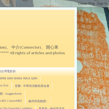
on)、 中介(Connector)、 開心果
 All rights of articles and photos
頓台灣電影節
ASPIRE AWH WANG YMCA QARI
any One
音樂 - 中華表演藝術基金會
 - Guggenheim
s BIO / LaunchBIO
麻州州長動態 -
n City Councilor's updates