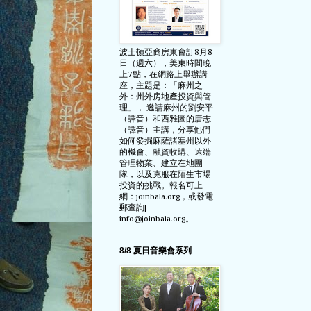
波士頓亞裔房東會訂8月8
日（週六），美東時間晚
上7點，在網路上舉辦講
座，主題是：「麻州之
外：州外房地產投資與管
理」， 邀請麻州的劉安平
（譯音）和西雅圖的唐志
（譯音）主講，分享他們
如何發掘麻薩諸塞州以外
的機會、融資收購、遠端
管理物業、建立在地團
隊，以及克服在陌生市場
投資的挑戰。報名可上
網：joinbala.org，或發電
郵查詢|
info@joinbala.org。
8/8 夏日音樂會系列