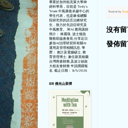
畢業於加州柏克萊大學神
經科學系，目前是 Tedy‘s
Team 中風康復卓越中心的
Posted by
Bos
學生代表，也是麻省總醫
院研究所的語言治療研究
生，致力於失語症研究及
沒有留
中風教育。 🌺AI 應用講師
簡介： 林麗珠, 波士顿急
難救助協會會長,分享近日
參加AI治理研習班有關AI
發佈留
運用及管理相關訊息. 學
歷： 會計及電腦硕士, 教
育管理博士. 兼任新英格蘭
台灣商會财務,及波士頓政
大校友會财務 🌹請踴躍報
名. 截止日期： 8/5/2026
8/8 佛光山茶禪