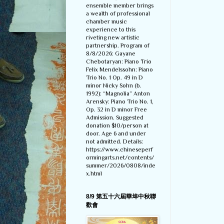
ensemble member brings
a wealth of professional
chamber music
experience to this
riveting new artistic
partnership. Program of
8/8/2026: Gayane
Chebotaryan: Piano Trio
Felix Mendelssohn: Piano
Trio No. 1 Op. 49 in D
minor Nicky Sohn (b.
1992): “Magnolia” Anton
Arensky: Piano Trio No. 1,
Op. 32 in D minor Free
Admission. Suggested
donation $10/person at
door. Age 6 and under
not admitted. Details:
https://www.chineseperf
ormingarts.net/contents/
summer/2026/0808/inde
x.html
8/9 第五十六屆華埠中秋聯
歡會