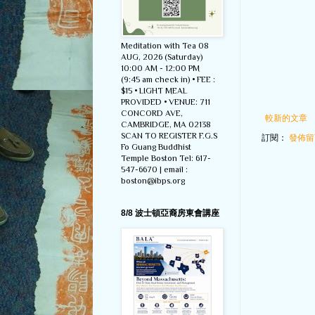
Meditation with Tea 08
AUG, 2026 (Saturday)
10:00 AM - 12:00 PM
(9:45 am check in) • FEE :
$15 • LIGHT MEAL
PROVIDED • VENUE: 711
CONCORD AVE,
較新的文章
CAMBRIDGE, MA 02138
SCAN TO REGISTER F.G.S
訂閱：
發佈留言
Fo Guang Buddhist
Temple Boston Tel: 617-
547-6670 | email :
boston@ibps.org
8/8 波士頓亞裔房東會講座