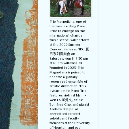
Trio Magnoliana, one of
the most exciting Piano
Trios to emerge on the
international chamber
music scene, will perform
at the 2026 Summer
Concert Series at NEC 夏
日系列音樂會 on
Saturday, Aug 8, 7:30 pm
at NEC’s Williams Hall.
Founded in 2023, Trio
Magnoliana is poised to
become a globally-
recognized ensemble of
artistic distinction. This
dynamic new Piano Trio
features violinist Mann-
Wen Lo 羅曼文, cellist
Eunghee Cho, and pianist
Andrew Staupe, all
accredited concert
soloists and faculty
members at the University
of Houston, and each