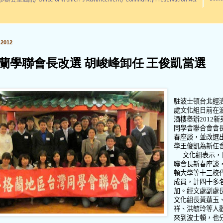
訊/ Office of Women's Advancement/ Community Preservation Act
2012
蘭學聯會長改選 胡峻峰卸任 王俊凱當選
駐波士頓台北經
處文化組日前在
酒樓舉辦
2012
新
同學會聯合會會
春座談，並改選
學王俊凱為新任
文化組表示，
聯會長新春座談
頓大學等十三校
成員，計四十多
加。經文處副處
文化組長黃薳玉
祥、洪毓玲等人
來到波士頓，也