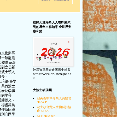
馬惠美 - 麻州眾議員
祝願天涯海角人人在即將來
到的馬年吉祥如意 全世界安
康和樂
濟文化辦事
波士頓龍鳳
英格蘭臺灣
長副會長新
神異孩童基金會伍振中繪製
出波士頓大
https://www.brushmagic.co
會長。
m
日前的臺學
，共有波士
大波士頓僑團
代表及學聯
名同學參
紐英崙中華專業人員協會
長鍾麗文、
NEACP
、秘書萬吳
波士頓台灣人生物科技協
歡迎新同學
會 BTBA
分別向同學
ACE Nextgen