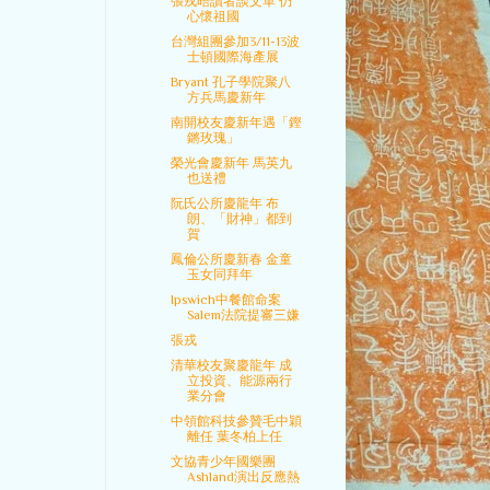
張戎晤讀者談文革 仍
心懷祖國
台灣組團參加3/11-13波
士頓國際海產展
Bryant 孔子學院聚八
方兵馬慶新年
南開校友慶新年遇「鏗
鏘玫瑰」
榮光會慶新年 馬英九
也送禮
阮氏公所慶龍年 布
朗、「財神」都到
賀
鳳倫公所慶新春 金童
玉女同拜年
Ipswich中餐館命案
Salem法院提審三嫌
張戎
清華校友聚慶龍年 成
立投資、能源兩行
業分會
中領館科技參贊毛中穎
離任 葉冬柏上任
文協青少年國樂團
Ashland演出反應熱