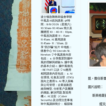
波士顿急難救助協會舉辦
中風及AI咨詢講座: 🌿時
間：8/8/2026（星期六）
10:30am-10:40am 簡介及
團體照 10：40-11：10pm,
中風咨詢講座 11：15am-
11:45am, AI 應用講座
11:45am- 11：50am, 分
享”防詐騙”短片 🌻地點：
僑教中心 90 Lincoln St.
Newton 🎈中風講座內容
包括： a. 分享觀眾對腦中
風的理解與經驗 b. 腦中風
的基本介紹 c. 腦中風徵兆
- BE FAST 口訣 🎈AI應用
相関講座內容包括： a. AI
在環境, 社會及治理（ESG)
凱，擔任新
面向之應用 b. AI 導入策略
與公司管理：企業規劃思
圖片說明：
維與轉型, 分析客户及團隊
的痛點, 解決問題,製造商
新英格蘭
機 c. AI 治安（Cyber
Security) 及治理注意事项
🌺中風講師簡介： 楊韻臻
經文