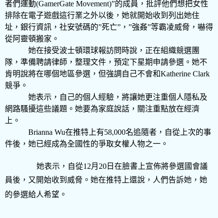
者們運動
(GamerGate Movement)”
的成員，批評他們想把女性
排除在電子遊戲這行業之外以後，她就開始收到列出她住
址，銀行資訊，社安號碼的
”
死亡
”
，
”
強姦
”
等霸凌威脅，嚇得
從阿靈頓搬家。
她在接受波士頓環球報訪問時說，正在組織競選團
隊，準備聘請律師，整理文件，預定下星期申請參選。她不
肯明說將在哪個地區參選，但強調自己不會和
Katherine Clark
競爭。
她表示，自己的個人經驗，將讓她更注重個人隱私及
網路騷擾這些議題。她要為家庭說話，關注重點放在經濟
上。
Brianna Wu
在推特上有
58,000
名追隨者，自從上次的事
件後，她已經成為全國性的爭取女權人物之一。
她表示，自從
12
月
20
日在臉書上宣佈將參選國會議
員後，又開始收到威脅。她在推特上還說，人們告訴她，她
的參選給人希望。