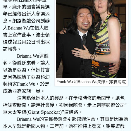
早，麻州的國會議員選
舉已經傳出新人參選消
息。網路遊戲公司創辦
人
Brianna Wu
在個人臉
書上宣佈此事，波士頓
環球報
12
月
22
日刊出採
訪報導。
Brianna Wu
這姓
名，從姓氏來看，讓人
以為是亞裔，但她其實
是因為嫁給了亞裔科幻
Frank Wu 和Brianna Wu夫婦。(取自網路)
藝術家
Frank Wu
，於是
成為亞裔家族一員。
這有點像她本人的經歷，在學校時修的新聞學，還包
括調查新聞，踏進社會後，卻因緣際會，走上創辦網遊公司
”
Giant Spacekat
)”
巨大太空貓
(
這條路。
Brianna Wu
的宣佈參選會引起媒體注意，其實是因為她
本人早就是新聞人物。二年前，她在推特上發文，嘲笑遊戲