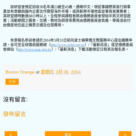
該研習會預定招收30名年滿23歲至45歲，通曉中文，現從事國際貿易行銷事
業並有意願與國內企業合作開發海外市場，或與新興市場地區從事貿易實務者；
其研習總時數達68小時以上，全程參與課程者將由僑務委員會發給中英文研習證
書；活動期間之膳食、交通、教材及師資等費用由僑務委員會負擔，學員須自付
由僑居地往返之機票交通及住宿費用。
有意報名參訓者請於2014年3月31日前向波士頓華僑文教服務中心提出遴薦申
請，並可至全球僑商服務網（
http://www.ocbn.org.tw
）/「最新訊息」或至僑務委員
會網站（
http://www.ocac.gov.tw
）/「最新消息」下載活動預定日程表及報名表。
Boston Orange
at
星期四, 3月 06, 2014
分享
沒有留言:
發佈留言
‹
›
首頁