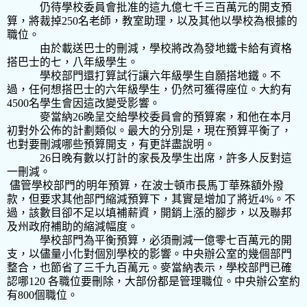
仍待學校委員會批准的這九億七千三百萬元的開支預
算，將裁掉
250
名老師，教室助理，以及其他以學校為根據的
職位。
由於載送巴士的刪減，學校將改為發地鐵卡給有資格
搭巴士的七，八年級學生。
學校部門還打算試行讓六年級學生自願搭地鐵。不
過，任何想搭巴士的六年級學生，仍然可獲得座位。大約有
4500
名學生會因這改變受影響。
麥當納
26
晚呈交給學校委員會的預算案，和他在本月
初對外公佈的計劃類似。最大的分別是，現在預算平衡了，
也對要刪減哪些預算開支，有更詳盡說明。
26
日晚有數以打計的家長及學生出席，許多人反對這
一刪減。
儘管學校部門的明年預算，在波士頓市長馬丁華殊額外撥
款，但要求其他部門縮減預算下，其實是增加了
將近
4%
。不
過，該數目卻不足以填補薪資，開銷上漲的腳步，以及聯邦
及州政府補助的縮減幅度。
學校部門為平衡預算，必須刪減一億零七百萬元的開
支，以儘量小化對個別學校的影響。中央辦公室的幾個部門
整合，也節省了三千九百萬元。麥當納表示，學校部門已確
認哪
120
各職位要刪除，大部份都是管理職位。中央辦公室約
有
800
個職位。