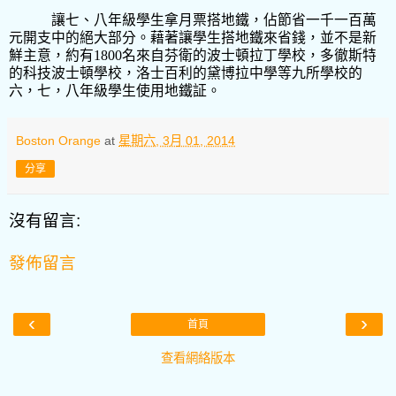
讓七、八年級學生拿月票搭地鐵，佔節省一千一百萬
元開支中的絕大部分。藉著讓學生搭地鐵來省錢，並不是新
鮮主意，約有
1800
名來自芬衛的波士頓拉丁學校，多徹斯特
的科技波士頓學校，洛士百利的黛博拉中學等九所學校的
六，七，八年級學生使用地鐵証。
Boston Orange
at
星期六, 3月 01, 2014
分享
沒有留言:
發佈留言
‹
›
首頁
查看網絡版本