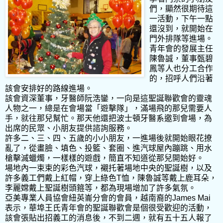
們，顯然很期待這
一活動，下午一點
還沒到，就開始在
門外排隊等進場。
青年會的發展主任
陳魯誠，董事甄碧
鳳等人也分工合作
的，招呼人們沿著
該會安排好的路線進場。
該會資深董事，牙醫師阮浩鑾，一向是這聖誕聯歡會的靈魂
人物之一，總是在會場當「遊擊隊」，滿場飛的那兒需要人
手，就往那兒幫忙。那天他還把波士頓牙醫系邀到會場，為
出席的民眾、小朋友提供諮詢服務。
許多二、三、四、五歲的小小朋友，一進場後就開始眼花撩
亂了，從畫臉、填色、投籃、套圈、進汽球屋內蹦跳、用水
槍擊滅蠟燭，一樣樣的遊戲，簡直不知道從那兒開始好。
場地內一束束的彩色汽球，襯托著場地中央的聖誕樹，以及
許多義工們戴上紅帽，穿上綠色T恤，陳魯誠等戴上鹿耳朵，
李麗嫦戴上聖誕樹頭箍等，都為現場增加了許多氣氛。
亞美專業人員協會紐英崙分會的會員，越南裔的James Mai
表示，華埠王氏青年會的聖誕聯歡會是個很受歡迎的活動，
該會張貼出招義工的消息後，不到二週，就有五十五人報了