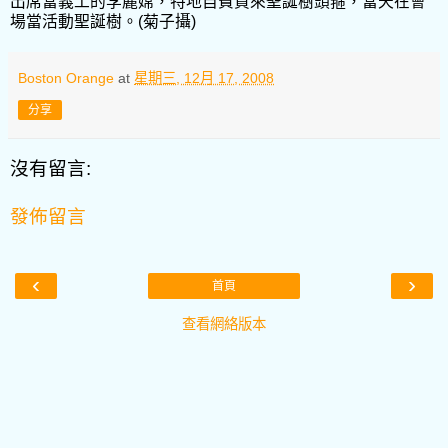
出席當義工的李麗嫦，特地自費買來聖誕樹頭箍，當天在會
場當活動聖誕樹。(菊子攝)
Boston Orange
at
星期三, 12月 17, 2008
分享
沒有留言:
發佈留言
‹
›
首頁
查看網絡版本