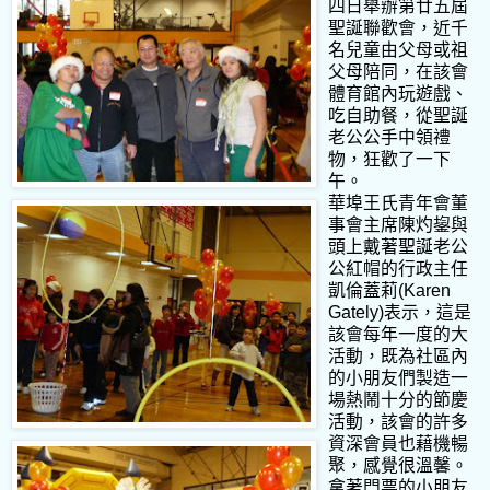
四日舉辦第廿五屆
聖誕聯歡會，近千
名兒童由父母或祖
父母陪同，在該會
體育館內玩遊戲、
吃自助餐，從聖誕
老公公手中領禮
物，狂歡了一下
午。
華埠王氏青年會董
事會主席陳灼鋆與
頭上戴著聖誕老公
公紅帽的行政主任
凱倫蓋莉(Karen
Gately)表示，這是
該會每年一度的大
活動，既為社區內
的小朋友們製造一
場熱鬧十分的節慶
活動，該會的許多
資深會員也藉機暢
聚，感覺很溫馨。
拿著門票的小朋友