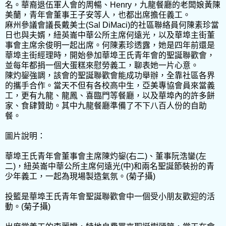
名。華裔退伍軍人會的周暢、Henry，九龍餐廳的老闆娘黃陳
美蘭，青年會董事王子安等人，也都出席擔任義工。
麻州參議會議長戴美士(Sal DiMaci)的社區聯絡員何陳素珍當
日也與夫婿，紐英崙中華公所主席何遠光，以及華埠主街董
事會主席余俊明一起出席。何陳素珍透露，她是四年前還是
華埠主街經理時，開始參加華埠王氏青年會的聖誕聯歡會，
並每年都捐一個大蛋糕來慰勞義工，聊表她一片心意。
陳灼鋆強調，該會的聖誕聯歡會能成功舉辦，全靠社區各界
的攜手合作。當天不但有各校高中生，亞美專協會員來當義
工，更有九龍、龍鳳、喜臨門等餐廳，以及華埠內的許多餅
家、食肆贊助。其中九龍餐廳準備了不下八百人份的自助
餐。
圖片說明：
華埠王氏青年會董事會主席陳灼鋆(右二)、董事阮浩鑾(左
二)，紐英崙中華公所主席何遠光(中)和兩名聖誕節裝扮的青
少年義工，一起為現場製造氣氛。(菊子攝)
投籃是華埠王氏青年會聖誕聯歡會中一個受小朋友歡迎的活
動。(菊子攝)