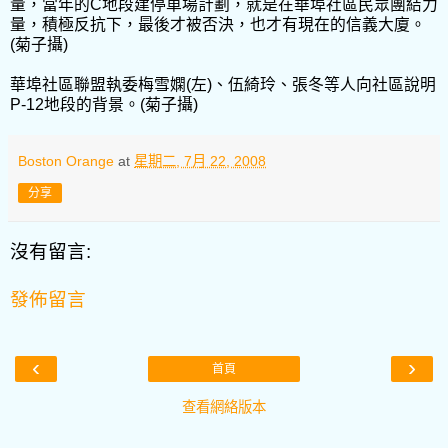
量，當年的C地段建停車場計劃，就是在華埠社區民眾團結力
量，積極反抗下，最後才被否決，也才有現在的信義大廈。
(菊子攝)
華埠社區聯盟執委梅雪嫻(左)、伍綺玲、張冬等人向社區說明
P-12地段的背景。(菊子攝)
Boston Orange
at
星期二, 7月 22, 2008
分享
沒有留言:
發佈留言
‹
›
首頁
查看網絡版本