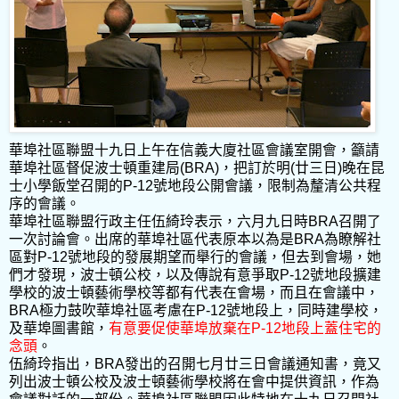
華埠社區聯盟十九日上午在信義大廈社區會議室開會，籲請
華埠社區督促波士頓重建局(BRA)，把訂於明(廿三日)晚在昆
士小學飯堂召開的P-12號地段公開會議，限制為釐清公共程
序的會議。
華埠社區聯盟行政主任伍綺玲表示，六月九日時BRA召開了
一次討論會。出席的華埠社區代表原本以為是BRA為瞭解社
區對P-12號地段的發展期望而舉行的會議，但去到會場，她
們才發現，波士頓公校，以及傳說有意爭取P-12號地段擴建
學校的波士頓藝術學校等都有代表在會場，而且在會議中，
BRA極力鼓吹華埠社區考慮在P-12號地段上，同時建學校，
及華埠圖書館，
有意要促使華埠放棄在P-12地段上蓋住宅的
念頭
。
伍綺玲指出，BRA發出的召開七月廿三日會議通知書，竟又
列出波士頓公校及波士頓藝術學校將在會中提供資訊，作為