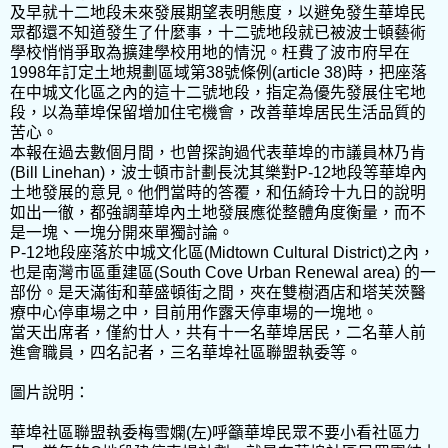
及早就十二地段未來發展期望表明態度，以避免發生華埠民
眾都還不知道發生了什麼事，十二號地段就已被波士頓藝術
學校悄悄爭取為擴建學校用地的情況。枉費了波市府早在
1998年訂定土地規劃區域第38號條例(article 38)時，把座落
在中城文化區之內的這十二號地段，指定為優先發展住宅地
段，以為華埠保留增加住宅機會，改善華埠居民生活品質的
苦心。
本報在過去數個月間，也曾探詢過代表華埠的市議員林乃肯
(Bill Linehan)，波士頓市計劃長沈其樂對P-12地段等華埠內
土地發展的意見。他們當時的答覆，和伍綺玲十九日的說明
如出一徹，都強調華埠內土地發展應從整體角度衡量，而不
是一塊、一塊分開來單獨討論。
P-12地段座落於中城文化區(Midtown Cultural District)之內，
也是南灣市區重建區(South Cove Urban Renewal area) 的一
部份。是天滿街和華盛頓街之間，夾在雙樹酒店和塔芙茨醫
療中心停車場之中，目前用作露天停車場的一塊地。
當天出席者，僅約廿人，共有十一名華埠居民，二名華人前
進會職員，四名記者，三名華埠社區聯盟執委等。
圖片說明：
華埠社區聯盟執委梅雪嫻(左)呼籲華埠民眾不要小看社區力