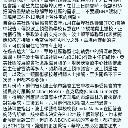
會議對話的一部份。華埠社區聯盟因此特地在十九日召開社
區會議，希望先提醒華埠民眾，在廿三日開會時，促請BRA
把開會重點放在瞭解華埠社區的需求上，不要讓BRA限制了
華埠民眾在P-12地段上蓋住宅的期望。
自從亞美社區發展協會於去年九月在華埠社區聯盟(TCC)會議
中報告，傳說波士頓藝術學校有意在P-12號地段上擴校，正
悄悄行動，爭取波市府支持之後，波士頓華埠聯盟代表就開
始和各方接觸，希望保護在A地段之外，華埠內僅剩的這一
塊，可供發展住宅的市有土地。
在過去這大半年中，華埠社區聯盟七名執委中的資深執委梅
雪嫻，現任波士頓華埠社區中心(BCNC)行政主任伍綺玲，亞
美社區發展協會社區組織員張冬，塔芙茨醫療中心社區健康
副主任曾雪清等多人，頻頻和波士頓市議會、波士頓重建
局，以及波士頓藝術學校等相關人士接觸，至少開過不下三
次會，但都不得要領。
四月份時，他們曾和波士頓市議會主管學校事務委員會的市
議員麥可羅斯(Michael Ross)、查克透納(Chuck Turner)接
觸，得到的回應是此事應由代表華埠的市議員林乃肯來提出
討論要求。其後五月、六月他們都和相關人士開過會。
伍綺玲並指出，波士頓藝術學校校長Linda Nathan在回答查
詢時告訴她，該校還未決定在P-12地段上擴建學校，也未就
此展開籌款工作，但許多與BCNC熟稔的基金會，都打電話
到BCNC探問，讓她們更加覺得，華埠民眾必須團結起來，