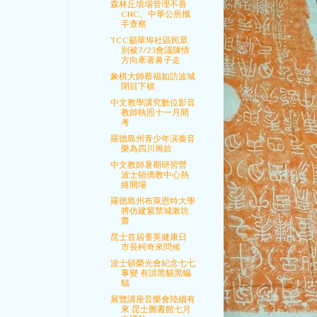
森林丘墳場管理不善
CNC、中華公所攜
手查察
TCC籲華埠社區民眾
別被7/23會議陳情
方向牽著鼻子走
象棋大師蔡福如訪波城
閉目下棋
中文教學講究數位影音
教師執照十一月開
考
羅德島州青少年演奏音
樂為四川籌款
中文教師暑期研習營
波士頓僑教中心熱
絡開場
羅德島州布萊恩特大學
將仿建紫禁城漱坊
齋
昆士首屆耆英健康日
市長柯奇來問候
波士頓榮光會紀念七七
事變 有請黑貓黑蝙
蝠
展覽講座音樂會陸續有
來 昆士圖書館七月