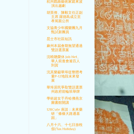
杭州戲曲藝術家庭來波
演出越劇
胡英僚、陳毅文任正副
主席 羅德島成立至
孝篤親公所
文協青少年國樂團九月
甄試新團員
昆士市社區短訊
麻州本屆會期無望通過
雙語選票案
沈曉聰榮休 Job Net、
華人前進會逾百人
到賀
沈其樂籲華埠從整體考
量P-12地段未來發
展
華埠居民爭取雙語選票
州政府前輪班舉牌
學術超女于丹哈佛燕京
圖書館開講
128Cute 座談：未來藥
研「條條大路通基
因」
八月十六、十七日放稅
假(Tax Holiday)