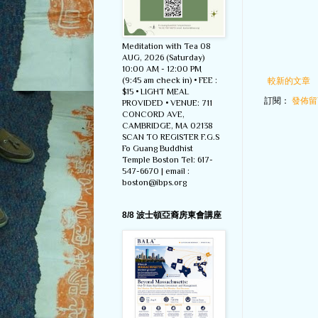
Meditation with Tea 08
AUG, 2026 (Saturday)
10:00 AM - 12:00 PM
(9:45 am check in) • FEE :
較新的文章
$15 • LIGHT MEAL
訂閱：
發佈留言
PROVIDED • VENUE: 711
CONCORD AVE,
CAMBRIDGE, MA 02138
SCAN TO REGISTER F.G.S
Fo Guang Buddhist
Temple Boston Tel: 617-
547-6670 | email :
boston@ibps.org
8/8 波士頓亞裔房東會講座