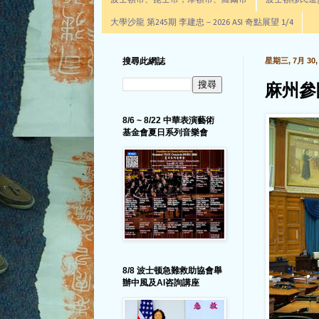
波士頓市、昆士市，摩頓市、羅爾市
波士頓移民進步辦公室通
大學沙龍 第245期 李建忠－2026 ASI 奇點展望 1/4
搜尋此網誌
星期三, 7月 30, 
麻州參
8/6 ~ 8/22 中華表演藝術
基金會夏日系列音樂會
8/8 波士顿急難救助協會舉
辦中風及AI咨詢講座