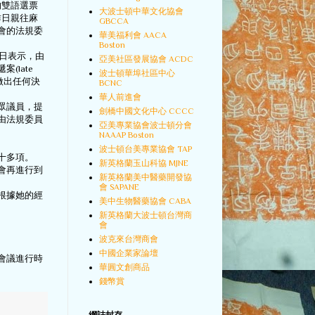
的雙語選票
大波士頓中華文化協會
昨日親往麻
GBCCA
會的法規委
華美福利會 AACA
Boston
n)昨日表示，由
亞美社區發展協會 ACDC
late
波士頓華埠社區中心
案做出任何決
BCNC
華人前進會
眾議員，提
劍橋中國文化中心 CCCC
由法規委員
亞美專業協會波士頓分會
NAAAP Boston
波士頓台美專業協會 TAP
十多項。
新英格蘭玉山科協 MJNE
會再進行到
新英格蘭美中醫藥開發協
會 SAPANE
但根據她的經
美中生物醫藥協會 CABA
新英格蘭大波士頓台灣商
會
波克來台灣商會
中國企業家論壇
會議進行時
華圓文創商品
錢幣賞