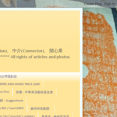
on)、 中介(Connector)、 開心果
 All rights of articles and photos
頓台灣電影節
ASPIRE AWH WANG YMCA QARI
any One
音樂 - 中華表演藝術基金會
 - Guggenheim
s BIO / LaunchBIO
麻州州長動態 -
n City Councilor's updates