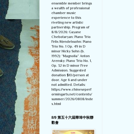
ensemble member brings
a wealth of professional
chamber music
experience to this
riveting new artistic
partnership. Program of
8/8/2026: Gayane
Chebotaryan: Piano Trio
Felix Mendelssohn: Piano
Trio No. 1 Op. 49 in D
minor Nicky Sohn (b.
1992): “Magnolia” Anton
Arensky: Piano Trio No. 1,
Op. 32 in D minor Free
Admission. Suggested
donation $10/person at
door. Age 6 and under
not admitted. Details:
https://www.chineseperf
ormingarts.net/contents/
summer/2026/0808/inde
x.html
8/9 第五十六屆華埠中秋聯
歡會