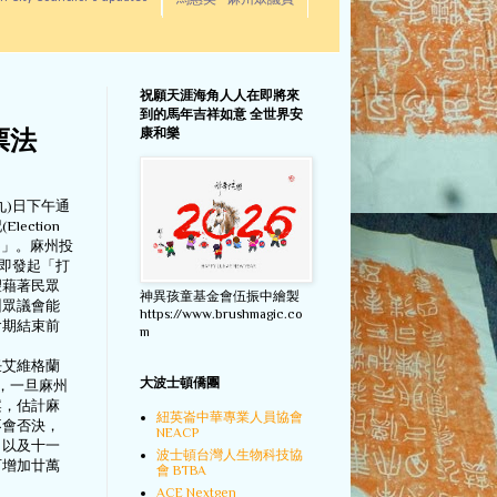
馬惠美 - 麻州眾議員
祝願天涯海角人人在即將來
到的馬年吉祥如意 全世界安
康和樂
票法
九)日下午通
ection
ion)」。麻州投
)立即發起「打
望藉著民眾
神異孩童基金會伍振中繪製
州眾議會能
https://www.brushmagic.co
會期結束前
m
任艾維格蘭
大波士頓僑團
)表示，一旦麻州
案，估計麻
紐英崙中華專業人員協會
不會否決，
NEACP
，以及十一
波士頓台灣人生物科技協
可增加廿萬
會 BTBA
ACE Nextgen