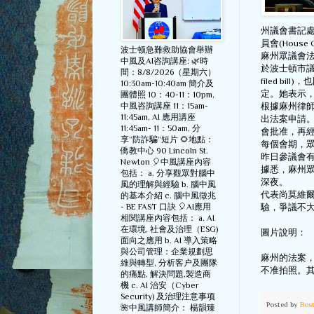
州議會書記
員會(Hous
波士顿急難救助協會舉辦
麻州眾議會法規委
中風及AI咨詢講座: 🌿時
於波士頓市議
間：8/8/2026（星期六）
filed 
10:30am-10:40am 簡介及
定。她表示
團體照 10：40-11：10pm,
中風咨詢講座 11：15am-
根據麻州律
11:45am, AI 應用講座
出法案申請
11:45am- 11：50am, 分
會批准，再
享”防詐騙”短片 🌻地點：
每個會期，
僑教中心 90 Lincoln St.
昨日參議會
Newton 🎈中風講座內容
據悉，麻州
包括： a. 分享觀眾對腦中
深夜。
風的理解與經驗 b. 腦中風
代表尚莫維爾
的基本介紹 c. 腦中風徵兆
- BE FAST 口訣 🎈AI應用
驗，爭議不
相関講座內容包括： a. AI
在環境, 社會及治理（ESG)
圖片說明：
面向之應用 b. AI 導入策略
與公司管理：企業規劃思
麻州的法案
維與轉型, 分析客户及團隊
不准拍照。其
的痛點, 解決問題,製造商
機 c. AI 治安（Cyber
Security) 及治理注意事项
Posted by
Bos
🌺中風講師簡介： 楊韻臻