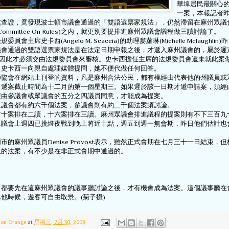
華埠居民最關心
一案，本報記者
處查證，竟發現波士頓市議會通過的「雙語選票家規法」，仍然滯留在麻州眾議
e Committee On Rules)之內，就更別要提排進麻州眾議會議程做三讀討論了。
員會主席史卡西(Angelo M. Scaccia)的助理麥蘿琳(Michelle Mclaughli
會通過的雙語選票家規法是在法定日期申報之後，才遞入麻州議會的，屬於遲遞案(
bill)，也因此才必須交由法規委員會來審核。史卡西擔任主席的法規委員會還未就此
，史卡西一向親自處理媒體提問，她不便代做任何回答。
師協會在網站上刊登的資料，凡是麻州合法公民，都有權經由代表他的州議員或
。遞案截止時間為十二月的第一個星期三。如果遲於該一日期才遞申請案，須經
經由參議會或眾議會的五分之四議員同意，才能成為提案。
眾議會都有約六千個法案，參議會則有約二千個法案須討論。
有十案排在二讀，十六案排在三讀。麻州眾議會排進議程的提案則有不下三百九
眾議會上週四已挑燈夜戰到晚上將近十點，週五到週一無會期，昨日他們估計也
市的麻州眾議員Denise Provost表示，雖然正式會期在七月三十一日結束，
大的法案，有不少是在非正式會期中通過的。
，都要先在這麻州眾議會的議事廳討論之後，才有機會成為法案。這個議事廳在
他時候，遊客可自由取景。(菊子攝)
ton Orange
at
星期三, 7月 30, 2008