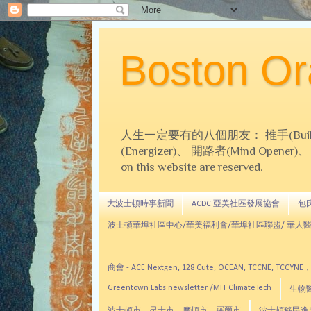
Boston 
人生一定要有的八個朋友： 推手(Builder)、
(Energizer)、 開路者(Mind Opener)、 導師(
on this website are reserved.
大波士頓時事新聞
ACDC 亞美社區發展協會
包氏文
波士頓華埠社區中心/華美福利會/華埠社區聯盟/ 華人醫
商會 - ACE Nextgen, 128 Cute, OCEAN, TC
Greentown Labs newsletter /MIT ClimateTech
生物醫藥