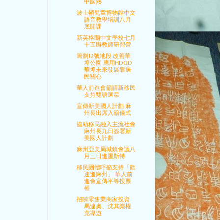
中國熱
波士頓兒童博物館中文
語音教學培訓八月
底開課
新英格蘭中文學校七月
十五辦教師研習營
籌劃12號地段 改善華
埠公園 應用HDOD
華埠未來發展靠居
民關心
華人前進會籲請新移民
支持雙語選票
宣傳新美國人計劃 麻
州長出席入籍儀式
協助移民融入主流社會
麻州長九日簽署新
美國人計劃
麻州亞美局城鎮會議八
月三日進屋斯特
移民團體呼籲支持「歡
迎進麻州」 華人前
進會宣傳平等投票
權
招睞零售業商家投資
馬連奧、沈其樂權
充導遊