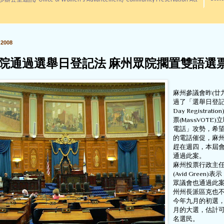
訊/ Office of Women's Advancement/ Community Preservation Act
2008
院通過選舉日登記法 麻州眾院擱置雙語選
麻州參議會昨(廿
過了「選舉日登記(El
Day Registrat
票(MassVOTE
電話」攻勢，希
的電話催促，麻
趕在週四，本屆
通過此案。
麻州投票行政主
(Avid Green
眾議會也通過此
州州長派區克也
今年九月的初選
月的大選，估計
名選民。