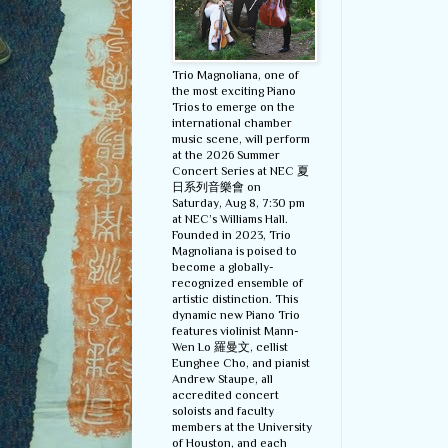
Trio Magnoliana, one of
the most exciting Piano
Trios to emerge on the
international chamber
music scene, will perform
at the 2026 Summer
Concert Series at NEC 夏
日系列音樂會 on
Saturday, Aug 8, 7:30 pm
at NEC’s Williams Hall.
Founded in 2023, Trio
Magnoliana is poised to
become a globally-
recognized ensemble of
artistic distinction. This
dynamic new Piano Trio
features violinist Mann-
Wen Lo 羅曼文, cellist
Eunghee Cho, and pianist
Andrew Staupe, all
accredited concert
soloists and faculty
members at the University
of Houston, and each