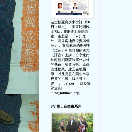
波士頓亞裔房東會訂8月8
日（週六），美東時間晚
上7點，在網路上舉辦講
座，主題是：「麻州之
外：州外房地產投資與管
理」， 邀請麻州的劉安平
（譯音）和西雅圖的唐志
（譯音）主講，分享他們
如何發掘麻薩諸塞州以外
的機會、融資收購、遠端
管理物業、建立在地團
隊，以及克服在陌生市場
投資的挑戰。報名可上
網：joinbala.org，或發電
郵查詢|
info@joinbala.org。
8/8 夏日音樂會系列