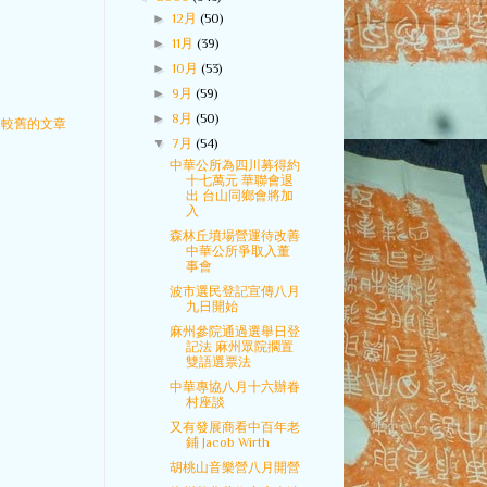
►
12月
(50)
►
11月
(39)
►
10月
(53)
►
9月
(59)
►
8月
(50)
較舊的文章
▼
7月
(54)
中華公所為四川募得約
十七萬元 華聯會退
出 台山同鄉會將加
入
森林丘墳場營運待改善
中華公所爭取入董
事會
波市選民登記宣傳八月
九日開始
麻州參院通過選舉日登
記法 麻州眾院擱置
雙語選票法
中華專協八月十六辦眷
村座談
又有發展商看中百年老
鋪 Jacob Wirth
胡桃山音樂營八月開營