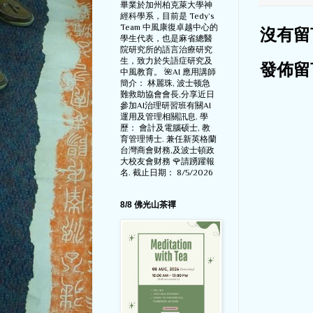
畢業於加州柏克萊大學神
經科學系，目前是 Tedy‘s
Team 中風康復卓越中心的
沒有留
學生代表，也是麻省總醫
院研究所的語言治療研究
生，致力於失語症研究及
發佈留
中風教育。 🌺AI 應用講師
簡介： 林麗珠, 波士顿急
難救助協會會長,分享近日
參加AI治理研習班有關AI
運用及管理相關訊息. 學
歷： 會計及電腦硕士, 教
育管理博士. 兼任新英格蘭
台灣商會财務,及波士頓政
大校友會财務 🌹請踴躍報
名. 截止日期： 8/5/2026
8/8 佛光山茶禪