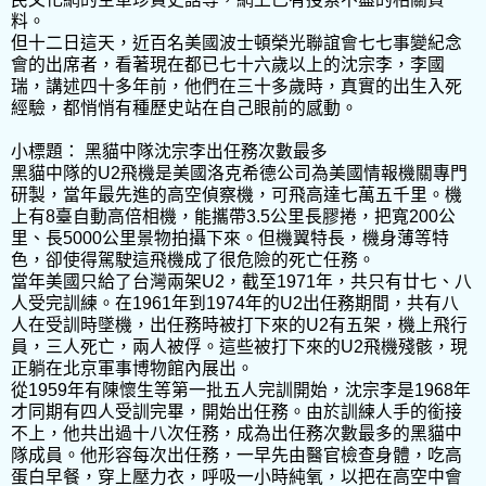
料。
但十二日這天，近百名美國波士頓榮光聯誼會七七事變紀念
會的出席者，看著現在都已七十六歲以上的沈宗李，李國
瑞，講述四十多年前，他們在三十多歲時，真實的出生入死
經驗，都悄悄有種歷史站在自己眼前的感動。
小標題： 黑貓中隊沈宗李出任務次數最多
黑貓中隊的U2飛機是美國洛克希德公司為美國情報機關專門
研製，當年最先進的高空偵察機，可飛高達七萬五千里。機
上有8臺自動高倍相機，能攜帶3.5公里長膠捲，把寬200公
里、長5000公里景物拍攝下來。但機翼特長，機身薄等特
色，卻使得駕駛這飛機成了很危險的死亡任務。
當年美國只給了台灣兩架U2，截至1971年，共只有廿七、八
人受完訓練。在1961年到1974年的U2出任務期間，共有八
人在受訓時墜機，出任務時被打下來的U2有五架，機上飛行
員，三人死亡，兩人被俘。這些被打下來的U2飛機殘骸，現
正躺在北京軍事博物館內展出。
從1959年有陳懷生等第一批五人完訓開始，沈宗李是1968年
才同期有四人受訓完畢，開始出任務。由於訓練人手的銜接
不上，他共出過十八次任務，成為出任務次數最多的黑貓中
隊成員。他形容每次出任務，一早先由醫官檢查身體，吃高
蛋白早餐，穿上壓力衣，呼吸一小時純氧，以把在高空中會