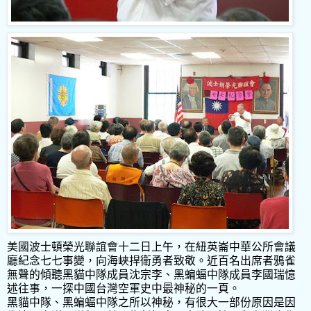
美國波士頓榮光聯誼會十二日上午，在紐英崙中華公所會議
廳紀念七七事變，向海峽捍衛勇者致敬。近百名出席者鴉雀
無聲的傾聽黑貓中隊成員沈宗李、黑蝙蝠中隊成員李國瑞憶
述往事，一探中國台灣空軍史中最神秘的一頁。
黑貓中隊、黑蝙蝠中隊之所以神秘，有很大一部份原因是因