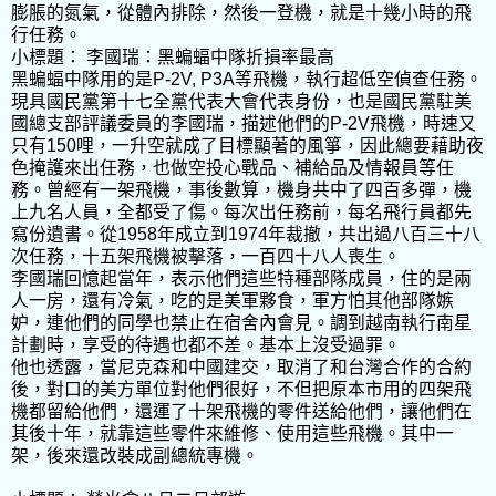
膨脹的氮氣，從體內排除，然後一登機，就是十幾小時的飛
行任務。
小標題： 李國瑞：黑蝙蝠中隊折損率最高
黑蝙蝠中隊用的是P-2V, P3A等飛機，執行超低空偵查任務。
現具國民黨第十七全黨代表大會代表身份，也是國民黨駐美
國總支部評議委員的李國瑞，描述他們的P-2V飛機，時速又
只有150哩，一升空就成了目標顯著的風箏，因此總要藉助夜
色掩護來出任務，也做空投心戰品、補給品及情報員等任
務。曾經有一架飛機，事後數算，機身共中了四百多彈，機
上九名人員，全都受了傷。每次出任務前，每名飛行員都先
寫份遺書。從1958年成立到1974年裁撤，共出過八百三十八
次任務，十五架飛機被擊落，一百四十八人喪生。
李國瑞回憶起當年，表示他們這些特種部隊成員，住的是兩
人一房，還有冷氣，吃的是美軍夥食，軍方怕其他部隊嫉
妒，連他們的同學也禁止在宿舍內會見。調到越南執行南星
計劃時，享受的待遇也都不差。基本上沒受過罪。
他也透露，當尼克森和中國建交，取消了和台灣合作的合約
後，對口的美方單位對他們很好，不但把原本市用的四架飛
機都留給他們，還運了十架飛機的零件送給他們，讓他們在
其後十年，就靠這些零件來維修、使用這些飛機。其中一
架，後來還改裝成副總統專機。