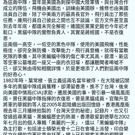
為這兩中隊，當年是美國為刺探中國大陸軍情，與台灣合作
成立的隊伍。飛機由美國出，訓練由美國辦，維修也由美國
派員自己做，除了中美兩方的最高長官外，飛行員出了那些
任務，連飛行員自己彼此之間也互不談論，官方文件甚至直
到去年年底，都還未完全解密。連國民黨黨史館也今年初才
鬆口，黑貓中隊的實際負責人，其實是蔣經國，不是衣復
恩。
這兩個一高空，一低空的黑色中隊，使用的美國飛機，性能
極佳，卻完全無防備、攻擊能力，飛行員登機，就得有當敢
死隊的準備。其中黑蝙蝠中隊的傷亡率尤其高，碧潭、新店
等空軍公墓堆起一座又一座的衣冠塚，都讓聽聞者唏噓不
已，卻又無由得知相關詳情，於是更增添了人們對這兩中隊
的好奇心。
1982年時，葉常棣、張立義這兩名當年被俘，在大陸被囚禁
多年的黑貓中隊成員獲釋，卻滯留香港，進不了台灣，後來
向美國中情局(CIA)求助，遷居美國的事，曾引暴一場風風雨
雨。曾任黑貓中隊指揮的衣復恩，曾是黑貓成員，官階升至
將軍的華錫鈞等人從2005年起陸續出版回憶錄，香港鳳凰衛
視去年三月播映拍製的「台灣天空的秘密」記錄片，也又引
發過追尋黑貓、黑蝙蝠歷史的熱潮。香港歌星劉德華在2002
年七月出的個人專輯「美麗的一天」，還以「黑蝙蝠中隊」
為主打歌。包括波士頓榮光會十二日在會場上派發，印自榮
民文化網的空軍珍貴史話等，網上已有搜索不盡的相關資