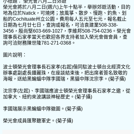
小標題： 榮光會八月二日郊遊
榮光會將於八月二日(週六)上午十點半，舉辦郊遊活動，目的
地為位於Natick，可燒烤；放風箏、散步、慢跑、釣魚、划
船的Cochituate州立公園。費用每人五元至七元，報名截止
日期為七月廿七日，查詢或報名，可洽袁建業508-338-
3456，殷尚堅603-669-1027，李維邦508-754-0236。榮光會
理事長石家孝當天也歡迎各界支持者加入榮光會做會員，查
詢可洽財務陳世隆781-271-0368。
圖片說明：
波士頓榮光會理事長石家孝(右起)偕同駐波士頓台北經濟文化
辦事處副處長鍾麗珠，在座談結束後，把出席者簽名致敬的
海報，送給黑蝙蝠中隊李國瑞，黑貓中隊沈宗李。(菊子攝)
沈宗李(左起)、李國瑞應波士頓榮光會理事長石家孝之邀，從
加拿大、紐約來波講談神秘歷史。(菊子攝)
李國瑞展示黑蝙蝠中隊徽圖。(菊子攝)
榮光會成員匯聚聽軍史。(菊子攝)