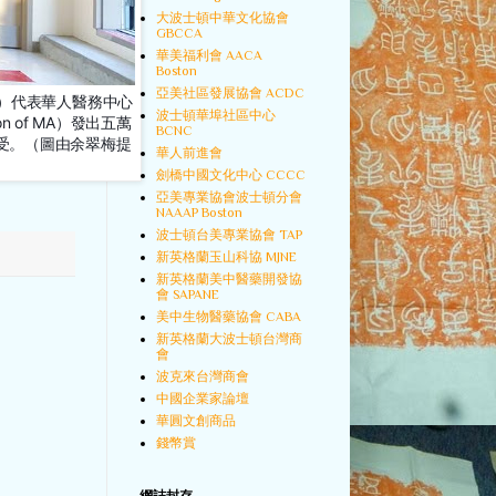
大波士頓中華文化協會
GBCCA
華美福利會 AACA
Boston
亞美社區發展協會 ACDC
（中）代表華人醫務中心
波士頓華埠社區中心
ation of MA）發出五萬
BCNC
受。（圖由余翠梅提
華人前進會
劍橋中國文化中心 CCCC
亞美專業協會波士頓分會
NAAAP Boston
波士頓台美專業協會 TAP
新英格蘭玉山科協 MJNE
新英格蘭美中醫藥開發協
會 SAPANE
美中生物醫藥協會 CABA
新英格蘭大波士頓台灣商
會
波克來台灣商會
中國企業家論壇
華圓文創商品
錢幣賞