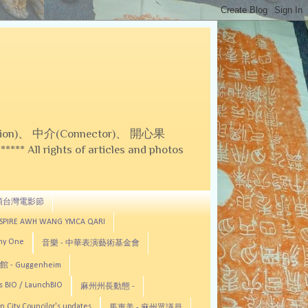
on)、 中介(Connector)、 開心果
 All rights of articles and photos
頓台灣電影節
ASPIRE AWH WANG YMCA QARI
any One
音樂 - 中華表演藝術基金會
 - Guggenheim
s BIO / LaunchBIO
麻州州長動態 -
n City Councilor's updates