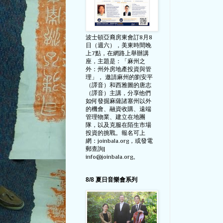
波士頓亞裔房東會訂8月8
日（週六），美東時間晚
上7點，在網路上舉辦講
座，主題是：「麻州之
外：州外房地產投資與管
理」， 邀請麻州的劉安平
（譯音）和西雅圖的唐志
（譯音）主講，分享他們
如何發掘麻薩諸塞州以外
的機會、融資收購、遠端
管理物業、建立在地團
隊，以及克服在陌生市場
投資的挑戰。報名可上
網：joinbala.org，或發電
郵查詢|
info@joinbala.org。
8/8 夏日音樂會系列