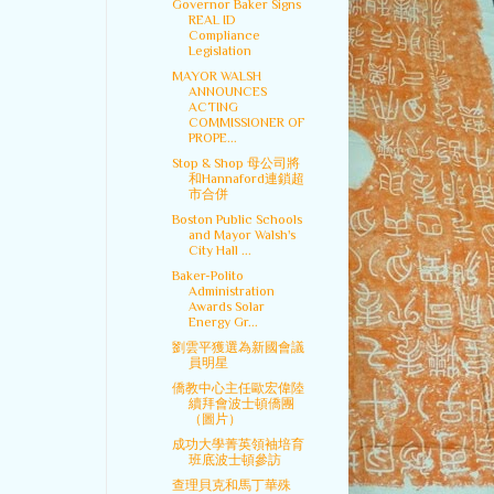
Governor Baker Signs
REAL ID
Compliance
Legislation
MAYOR WALSH
ANNOUNCES
ACTING
COMMISSIONER OF
PROPE...
Stop & Shop 母公司將
和Hannaford連鎖超
市合併
Boston Public Schools
and Mayor Walsh's
City Hall ...
Baker-Polito
Administration
Awards Solar
Energy Gr...
劉雲平獲選為新國會議
員明星
僑教中心主任歐宏偉陸
續拜會波士頓僑團
（圖片）
成功大學菁英領袖培育
班底波士頓參訪
查理貝克和馬丁華殊