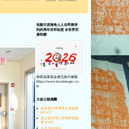
馬惠美 - 麻州眾議員
祝願天涯海角人人在即將來
到的馬年吉祥如意 全世界安
康和樂
神異孩童基金會伍振中繪製
https://www.brushmagic.co
m
大波士頓僑團
紐英崙中華專業人員協會
NEACP
波士頓台灣人生物科技協
會 BTBA
ACE Nextgen