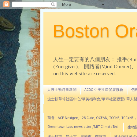
Boston 
人生一定要有的八個朋友： 推手(Builder)、
(Energizer)、 開路者(Mind Opener)、 導師(
on this website are reserved.
大波士頓時事新聞
ACDC 亞美社區發展協會
包氏文
波士頓華埠社區中心/華美福利會/華埠社區聯盟/ 華人醫
商會 - ACE Nextgen, 128 Cute, OCEAN, TC
Greentown Labs newsletter /MIT ClimateTech
生物醫藥