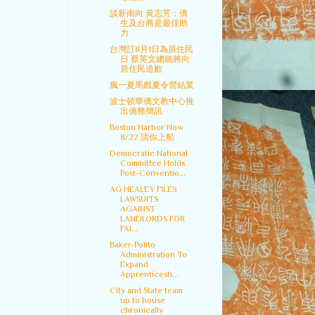
談新南向 黃志芳：僑
生及台商是最佳助
力
台灣訂8月1日為原住民
日 蔡英文總統將向
原住民道歉
瘋一夏馬戲夏令營結業
波士頓華僑文教中心推
出僑務簡訊
Boston Harbor Now
8/22 請你上船
Democratic National
Committee Holds
Post-Conventio...
AG HEALEY FILES
LAWSUITS
AGAINST
LANDLORDS FOR
FAI...
Baker-Polito
Administration To
Expand
Apprenticesh...
City and State team
up to house
chronically