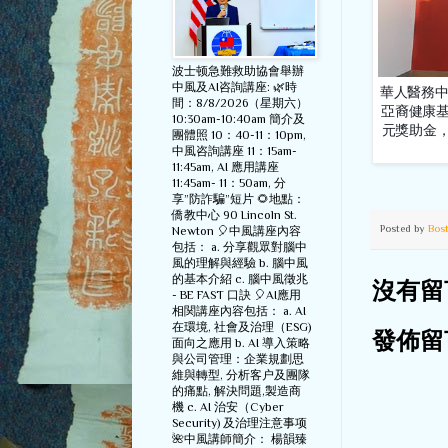
波士顿急難救助協會舉辦
中風及AI咨詢講座: 🌿時
華人醫務中心
間：8/8/2026（星期六）
亞裔健康基金（ 
10:30am-10:40am 簡介及
元獎助金
團體照 10：40-11：10pm,
中風咨詢講座 11：15am-
11:45am, AI 應用講座
11:45am- 11：50am, 分
享”防詐騙”短片 🌻地點：
僑教中心 90 Lincoln St.
Posted by
Bos
Newton 🎈中風講座內容
包括： a. 分享觀眾對腦中
風的理解與經驗 b. 腦中風
的基本介紹 c. 腦中風徵兆
沒有留
- BE FAST 口訣 🎈AI應用
相関講座內容包括： a. AI
在環境, 社會及治理（ESG)
發佈留
面向之應用 b. AI 導入策略
與公司管理：企業規劃思
維與轉型, 分析客户及團隊
的痛點, 解決問題,製造商
機 c. AI 治安（Cyber
Security) 及治理注意事项
🌺中風講師簡介： 楊韻臻