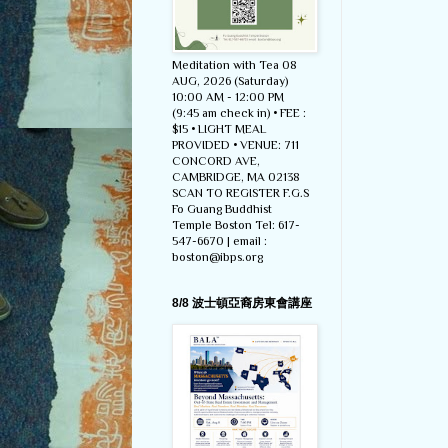
Meditation with Tea 08
AUG, 2026 (Saturday)
10:00 AM - 12:00 PM
(9:45 am check in) • FEE :
$15 • LIGHT MEAL
PROVIDED • VENUE: 711
CONCORD AVE,
CAMBRIDGE, MA 02138
SCAN TO REGISTER F.G.S
Fo Guang Buddhist
Temple Boston Tel: 617-
547-6670 | email :
boston@ibps.org
8/8 波士頓亞裔房東會講座