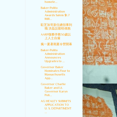
homele...
Baker-Polito
Administration
Awards Salem $1.7
Mill...
駐芝加哥新任總領事到
職 洪磊設厭晤僑胞
AARP徵夥伴教50歲以
上人士自僱
瘋一夏暑期夏令營開幕
Baker-Polito
Administration
Announces
Upgrades to ...
Governor Baker
Nominates Four to
Massachusetts
App...
Governor Charlie
Baker and Lt.
Governor Karyn
Poli...
AG HEALEY SUBMITS
APPLICATION TO
U. S. DEPARTMENT
...