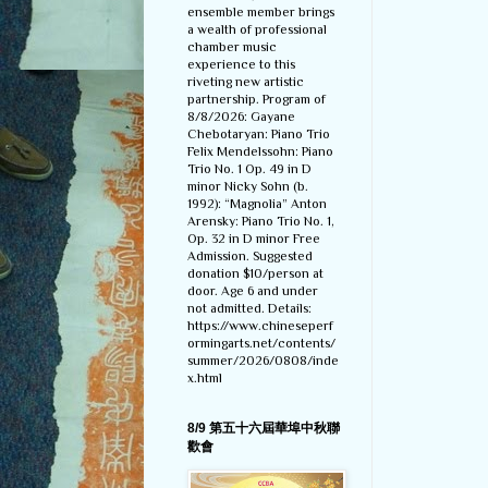
ensemble member brings
a wealth of professional
chamber music
experience to this
riveting new artistic
partnership. Program of
8/8/2026: Gayane
Chebotaryan: Piano Trio
Felix Mendelssohn: Piano
Trio No. 1 Op. 49 in D
minor Nicky Sohn (b.
1992): “Magnolia” Anton
Arensky: Piano Trio No. 1,
Op. 32 in D minor Free
Admission. Suggested
donation $10/person at
door. Age 6 and under
not admitted. Details:
https://www.chineseperf
ormingarts.net/contents/
summer/2026/0808/inde
x.html
8/9 第五十六屆華埠中秋聯
歡會