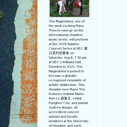
Trio Magnoliana, one of
the most exciting Piano
Trios to emerge on the
international chamber
music scene, will perform
at the 2026 Summer
Concert Series at NEC 夏
日系列音樂會 on
Saturday, Aug 8, 7:30 pm
at NEC’s Williams Hall.
Founded in 2023, Trio
Magnoliana is poised to
become a globally-
recognized ensemble of
artistic distinction. This
dynamic new Piano Trio
features violinist Mann-
Wen Lo 羅曼文, cellist
Eunghee Cho, and pianist
Andrew Staupe, all
accredited concert
soloists and faculty
members at the University
of Houston, and each