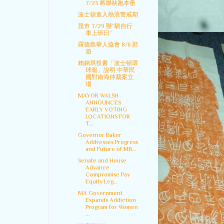
7/23 將聯袂跑本壘
波士頓進入熱浪警戒期
昆市 7/29 辦“騎自行
車上班日”
羅德島華人協會 8/6 郊
遊
賴銘琪投書「波士頓環
球報」說明 中華民
國對南海仲裁案立
場
MAYOR WALSH
ANNOUNCES
EARLY VOTING
LOCATIONS FOR
T...
Governor Baker
Addresses Progress
and Future of MB...
Senate and House
Advance
Compromise Pay
Equity Leg...
MA Government
Expands Addiction
Program for Women
...