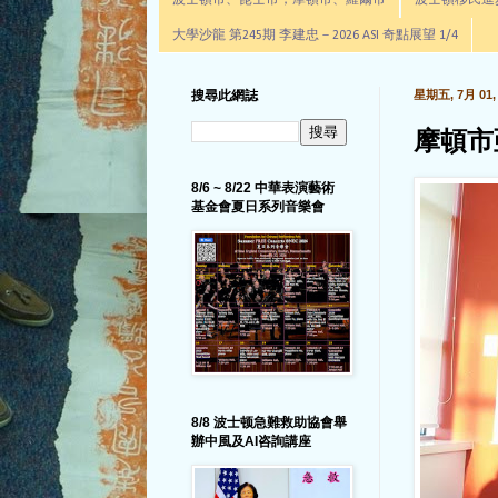
波士頓市、昆士市，摩頓市、羅爾市
波士頓移民進步辦公室通
大學沙龍 第245期 李建忠－2026 ASI 奇點展望 1/4
搜尋此網誌
星期五, 7月 01, 
摩頓市
8/6 ~ 8/22 中華表演藝術
基金會夏日系列音樂會
8/8 波士顿急難救助協會舉
辦中風及AI咨詢講座