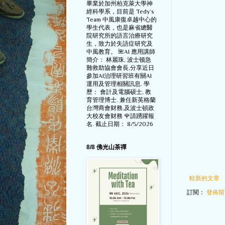
畢業於加州柏克萊大學神
經科學系，目前是 Tedy‘s
Team 中風康復卓越中心的
學生代表，也是麻省總醫
院研究所的語言治療研究
生，致力於失語症研究及
中風教育。 🌺AI 應用講師
簡介： 林麗珠, 波士顿急
難救助協會會長,分享近日
參加AI治理研習班有關AI
運用及管理相關訊息. 學
歷： 會計及電腦硕士, 教
育管理博士. 兼任新英格蘭
台灣商會财務,及波士頓政
大校友會财務 🌹請踴躍報
名. 截止日期： 8/5/2026
8/8 佛光山茶禪
較新的文章
訂閱：
發佈留言