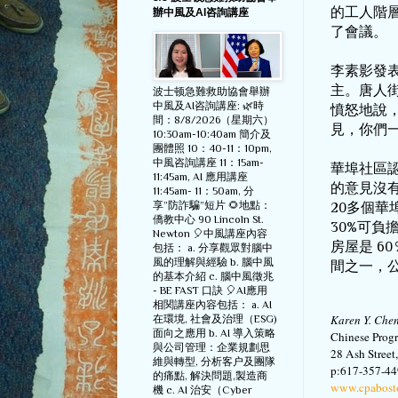
的工人階
辦中風及AI咨詢講座
了會議。
李素影發
主。唐人街
波士顿急難救助協會舉辦
中風及AI咨詢講座: 🌿時
憤怒地說
間：8/8/2026（星期六）
見，你們
10:30am-10:40am 簡介及
團體照 10：40-11：10pm,
中風咨詢講座 11：15am-
華埠社區
11:45am, AI 應用講座
的意見沒
11:45am- 11：50am, 分
享”防詐騙”短片 🌻地點：
20
多個華
僑教中心 90 Lincoln St.
30%
可負
Newton 🎈中風講座內容
房屋是
 60
包括： a. 分享觀眾對腦中
風的理解與經驗 b. 腦中風
間之一，
的基本介紹 c. 腦中風徵兆
- BE FAST 口訣 🎈AI應用
相関講座內容包括： a. AI
Karen Y. Che
在環境, 社會及治理（ESG)
面向之應用 b. AI 導入策略
Chinese Pro
與公司管理：企業規劃思
28 Ash Stree
維與轉型, 分析客户及團隊
p:617-357-44
的痛點, 解決問題,製造商
www.cpabost
機 c. AI 治安（Cyber