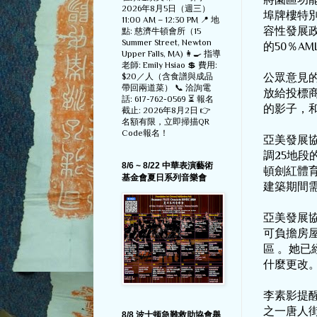
2026年8月5日（週三）
埠牌樓特
11:00 AM – 12:30 PM 📍 地
容性發展
點: 慈濟牛頓會所（15
Summer Street, Newton
的
50
％
AMI
Upper Falls, MA) 👩‍🍳 指導
老師: Emily Hsiao 💲 費用:
$20／人（含食譜與成品
公眾意見
帶回兩道菜） 📞 洽詢電
放給投標
話: 617-762-0569 ⏳ 報名
的影子，
截止: 2026年8月2日 👉
名額有限，立即掃描QR
Code報名！
亞美發展
調
25
地段
8/6 ~ 8/22 中華表演藝術
頓劍紅體
基金會夏日系列音樂會
建築期間
亞美發展
可負擔房
區
。她已
什麼更改
李素影提
之一唐人
8/8 波士顿急難救助協會舉