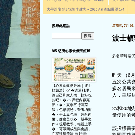
波士頓市、昆士市，摩頓市、羅爾市
波士頓移民進步辦公室通
大學沙龍 第245期 李建忠－2026 ASI 奇點展望 1/4
搜尋此網誌
星期五, 7月 01, 
波士頓
8/5 慈濟心素食儀烹飪班
多名華埠居
昨天 （6
五次公共
【心素食儀烹飪班｜波士
多名
居民
頓慈濟】🌿 �透過料理，
人，華埠
為自己和家人煮一頓好吃
的吧！� 🥗 課程內容亮
點：�・夏季五行蔬菜
25
和
26
地
飯：色彩繽紛，營養均衡
�・手工豆包捲：外酥內
量使用的
嫩，健康美味�・親手製
作＋現場教學，輕鬆上手
該投標書
�・可帶回成品與食譜，
在家延續美味 📅 時間:
將園區功