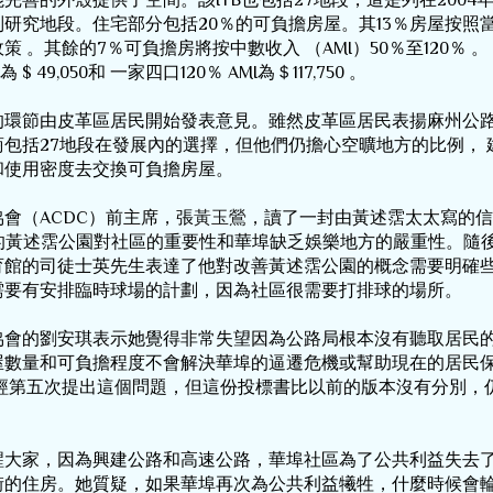
ITB
27
2004
別研究地段。住宅部分包括
20
％的可負擔房屋。其
13
％房屋按照
政策
。其餘的
7
％可負擔房將按中數收入
（
AMI
）
50
％至
120
％
。
為 
$ 49,050
和
一家四口
120
％
 AMI
為＄
117,750 
。
的環節由皮革區居民開始發表意見。雖然皮革區居民表揚麻州公
商包括
27
地段在發展內的選擇，但他們仍擔心空曠地方的比例，
和使用密度去交換可負擔房屋。
協會（
ACDC
）前主席，張
黃玉鶯
，讀了一封由黃述霑太太寫的信
的黃述霑公園對社區的重要性和華埠缺乏娛樂地方的嚴重性。隨
育館的司徒士英先生表達了他對改善黃述霑公園的概念需要明確
需要有安排臨時球場的計劃，因為社區很需要打排球的場所。
協會的劉安琪表示她覺得非常失望因為公路局根本沒有聽取居民
屋數量和可負擔程度不會解決華埠的逼遷危機或幫助現在的居民
經第五次提出這個問題，但這份投標書比以前的版本沒有分別，
。
醒大家，因為興建公路和高速公路，華埠社區為了公共利益失去
街的住房。她質疑，如果華埠再次為公共利益犧牲，什麼時候會