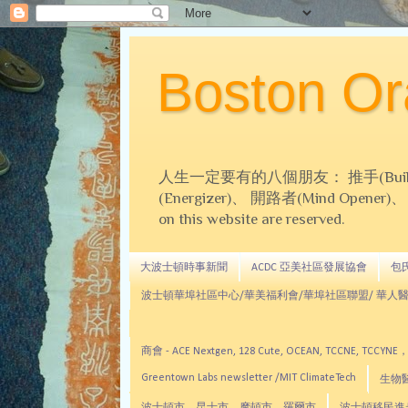
Boston 
人生一定要有的八個朋友： 推手(Builder)、
(Energizer)、 開路者(Mind Opener)、 導師(
on this website are reserved.
大波士頓時事新聞
ACDC 亞美社區發展協會
包氏文
波士頓華埠社區中心/華美福利會/華埠社區聯盟/ 華人醫
商會 - ACE Nextgen, 128 Cute, OCEAN, TC
Greentown Labs newsletter /MIT ClimateTech
生物醫藥