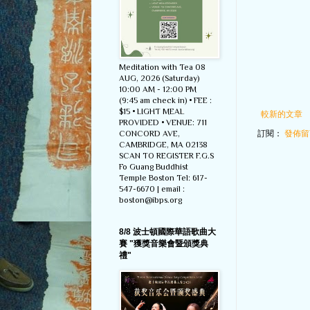
Meditation with Tea 08
AUG, 2026 (Saturday)
10:00 AM - 12:00 PM
(9:45 am check in) • FEE :
$15 • LIGHT MEAL
較新的文章
PROVIDED • VENUE: 711
訂閱：
發佈留言
CONCORD AVE,
CAMBRIDGE, MA 02138
SCAN TO REGISTER F.G.S
Fo Guang Buddhist
Temple Boston Tel: 617-
547-6670 | email :
boston@ibps.org
8/8 波士頓國際華語歌曲大
賽 "獲獎音樂會暨頒獎典
禮"