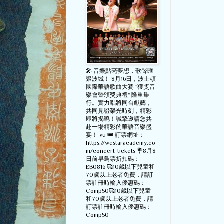
🎤 音樂點亮夢想，歌聲匯
聚波城！ 8月16日，波士頓
國際華語歌曲大賽 "獲獎音
樂會暨頒獎典禮" 隆重舉
行。實力唱將同台獻藝，
共同見證榮光時刻，精彩
即將揭曉！誠摯邀請您共
赴一場精彩的華語音樂盛
宴！ vu 🎟️ 訂票網址：
https://westaracademy.co
m/concert-tickets 💐8月8
日前早鳥票折扣碼：
EB0816 🥰10歲以下兒童和
70歲以上老者免費，請訂
票註冊時輸入優惠碼：
Comp50🥰10歲以下兒童
和70歲以上老者免費，請
訂票註冊時輸入優惠碼：
Comp50