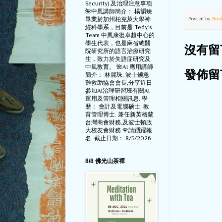
Security) 及治理注意事项
🌺中風講師簡介： 楊韻臻
Posted by
Bos
畢業於加州柏克萊大學神
經科學系，目前是 Tedy‘s
Team 中風康復卓越中心的
學生代表，也是麻省總醫
沒有留
院研究所的語言治療研究
生，致力於失語症研究及
中風教育。 🌺AI 應用講師
發佈留
簡介： 林麗珠, 波士顿急
難救助協會會長,分享近日
參加AI治理研習班有關AI
運用及管理相關訊息. 學
歷： 會計及電腦硕士, 教
育管理博士. 兼任新英格蘭
台灣商會财務,及波士頓政
大校友會财務 🌹請踴躍報
名. 截止日期： 8/5/2026
8/8 佛光山茶禪