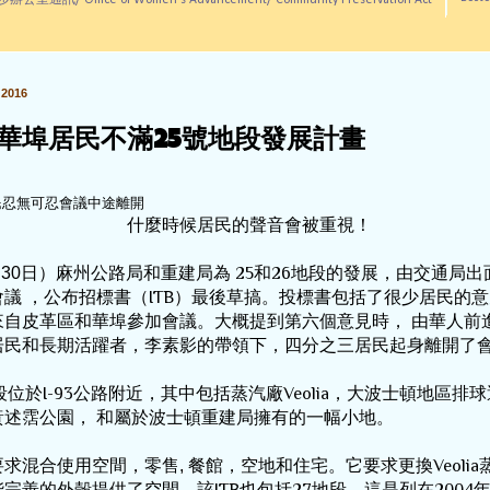
訊/ Office of Women's Advancement/ Community Preservation Act
2016
華埠居民不滿25號地段發展計畫
民忍無可忍會議中途離開
什麼時候居民的聲音會被重視！
月30日）麻州公路局和重建局為
 25
和
26
地段的發展，由交通局出
會議
 ，公布招
標書（
ITB
）最後草搞。投標書包括了很少居民的意
來自
皮革區和華埠參加會議。大概提到第六個意見時，
由華人前
居民和長期活躍者，李素影的帶領下，四分之三居民起身離開了
段位於
I-93
公路附近，其中包括蒸汽廠
Veolia
，大波士頓地區排球
黃述霑公園，
和屬於波士頓重建局擁有的一幅小地。
要求混合使用空間，零售, 餐館，空地和住宅。它要求更換
Veolia
能完善的外殼提供了空間。該
也包括
地段，這是列在