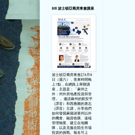
8/8 波士頓亞裔房東會講座
波士頓亞裔房東會訂8月8
日（週六），美東時間晚
上7點，在網路上舉辦講
座，主題是：「麻州之
外：州外房地產投資與管
理」， 邀請麻州的劉安平
（譯音）和西雅圖的唐志
（譯音）主講，分享他們
如何發掘麻薩諸塞州以外
的機會、融資收購、遠端
管理物業、建立在地團
隊，以及克服在陌生市場
投資的挑戰。報名可上