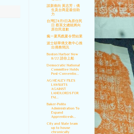
談新南向 黃志芳：僑
生及台商是最佳助
力
台灣訂8月1日為原住民
日 蔡英文總統將向
原住民道歉
瘋一夏馬戲夏令營結業
波士頓華僑文教中心推
出僑務簡訊
Boston Harbor Now
8/22 請你上船
Democratic National
Committee Holds
Post-Conventio...
AG HEALEY FILES
LAWSUITS
AGAINST
LANDLORDS FOR
FAI...
Baker-Polito
Administration To
Expand
Apprenticesh...
City and State team
up to house
chronically