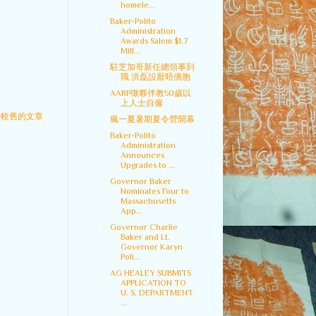
homele...
Baker-Polito
Administration
Awards Salem $1.7
Mill...
駐芝加哥新任總領事到
職 洪磊設厭晤僑胞
AARP徵夥伴教50歲以
上人士自僱
較舊的文章
瘋一夏暑期夏令營開幕
Baker-Polito
Administration
Announces
Upgrades to ...
Governor Baker
Nominates Four to
Massachusetts
App...
Governor Charlie
Baker and Lt.
Governor Karyn
Poli...
AG HEALEY SUBMITS
APPLICATION TO
U. S. DEPARTMENT
...