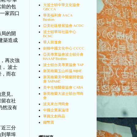
/
大波士頓中華文化協會
當前的包
GBCCA
一家四口
華美福利會 AACA
Boston
亞美社區發展協會 ACDC
波士頓華埠社區中心
路局的開
BCNC
建築造成
華人前進會
劍橋中國文化中心 CCCC
亞美專業協會波士頓分會
NAAAP Boston
，再次強
波士頓台美專業協會 TAP
後，
波士
新英格蘭玉山科協 MJNE
些，而在
新英格蘭美中醫藥開發協
會 SAPANE
美中生物醫藥協會 CABA
新英格蘭大波士頓台灣商
的意見。
會
保留在社
波克來台灣商會
仍然沒有
中國企業家論壇
華圓文創商品
錢幣賞
了近三分
輪到華埠