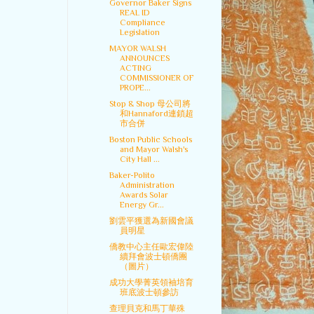
Governor Baker Signs
REAL ID
Compliance
Legislation
MAYOR WALSH
ANNOUNCES
ACTING
COMMISSIONER OF
PROPE...
Stop & Shop 母公司將
和Hannaford連鎖超
市合併
Boston Public Schools
and Mayor Walsh's
City Hall ...
Baker-Polito
Administration
Awards Solar
Energy Gr...
劉雲平獲選為新國會議
員明星
僑教中心主任歐宏偉陸
續拜會波士頓僑團
（圖片）
成功大學菁英領袖培育
班底波士頓參訪
查理貝克和馬丁華殊