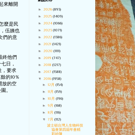
網誌封存
起來離開
►
2026
(893)
►
2025
(1409)
►
2024
(1066)
怎麼是民
►
2023
(1071)
一，伍姨也
次們的意
►
2022
(1386)
►
2021
(1421)
►
2020
(1111)
最終他們
►
2019
(747)
十七日，
►
2018
(1217)
性，要求
►
2017
(1588)
其餘的
10
％
▼
2016
(1958)
開放的空
►
12月
(154)
公園。
►
11月
(159)
►
10月
(196)
►
9月
(168)
►
8月
(116)
▼
7月
(112)
波士頓台灣人生物科技
協會第四屆年會精
彩紛陳