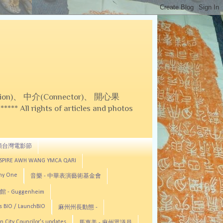
on)、 中介(Connector)、 開心果
 All rights of articles and photos
頓台灣電影節
ASPIRE AWH WANG YMCA QARI
any One
音樂 - 中華表演藝術基金會
 - Guggenheim
s BIO / LaunchBIO
麻州州長動態 -
n City Councilor's updates