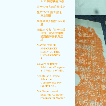
7/23 將聯袂跑本壘
波士頓進入熱浪警戒期
昆市 7/29 辦“騎自行
車上班日”
羅德島華人協會 8/6 郊
遊
賴銘琪投書「波士頓環
球報」說明 中華民
國對南海仲裁案立
場
MAYOR WALSH
ANNOUNCES
EARLY VOTING
LOCATIONS FOR
T...
Governor Baker
Addresses Progress
and Future of MB...
Senate and House
Advance
Compromise Pay
Equity Leg...
MA Government
Expands Addiction
Program for Women
...