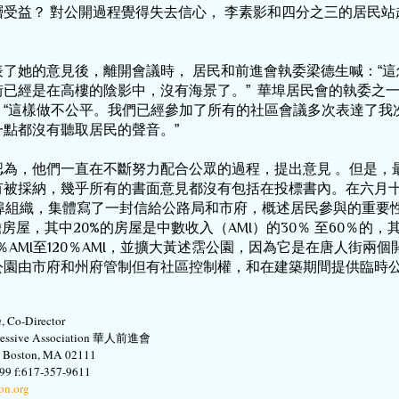
層受益？
對公開過程覺得失去信心，
李素影和四分之三的居民站
表了她的意見後，離開會議時，
居民和前進會執委梁德生喊：“這
已經是在高樓的陰影中，沒有海景了。”  華埠居民會的執委之
，“這樣做不公平。我們已經參加了所有的社區會議多次表達了我
一點都沒有聽取居民的聲音。”
認為，他們一直在不斷努力配合公眾的過程，提出意見
。但是，
有被採納，幾乎所有的書面意見都沒有包括在投標書內。在六月
埠組織，集體寫了一封信給公路局和市府，概述居民參與的重要
擔房屋，其中
20%
的房屋是中數收入（
AMI
）的
30
％
至
60
％的，
％
AMI
至
120
％
AMI
，並擴大黃述霑公園，因為它是在唐人街兩個
公園由市府和州府管制但有社區控制權，和在建築期間提供臨時
n
, Co-Director
gressive Association 華人前進會
t, Boston, MA 02111
99 f:617-357-9611
on.org