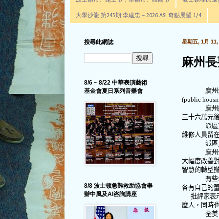
波士頓市、昆士市，摩頓市、羅爾市
波士頓移民進步辦公室通
大學沙龍 第245期 李建忠－2026 ASI 奇點展望 1/4
搜尋此網誌
星期五, 1月 11, 
麻州長
8/6 ~ 8/22 中華表演藝術
麻州
基金會夏日系列音樂會
(public housin
麻州
三十六萬元
派區
維修人員留
派區
麻州
大幅度改善
智慧的轉型
有些
8/8 波士顿急難救助協會舉
各有自己的
辦中風及AI咨詢講座
批評家表
麼人，同時
全美