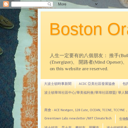
Boston 
人生一定要有的八個朋友： 推手(Builder)、
(Energizer)、 開路者(Mind Opener)、 導師(
on this website are reserved.
大波士頓時事新聞
ACDC 亞美社區發展協會
包氏文
波士頓華埠社區中心/華美福利會/華埠社區聯盟/ 華人醫
商會 - ACE Nextgen, 128 Cute, OCEAN, TC
Greentown Labs newsletter /MIT ClimateTech
生物醫藥