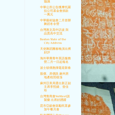
協議
中華公所公告獲摩托羅
拉公司基金會捐款
一萬元
中華藝術協會二月首辦
舞蹈冬令營
台灣惠文高中訪波 與
品貴高中交流
Boston State of the
City Address
天使舞蹈團春晚演出搏
好評
海外華裔青年英語服務
營二月一日起報名
波士頓僑胞揮毫迎新春
股價、房價跌 麻州房
地產稅照樣漲
麻州亞美局選出新正副
主席李熙嬡、曾佳
玲
台灣青商會WeMeet談
製藥 出席好踴躍
昆市亞顧會鼓勵民眾參
加午餐月會