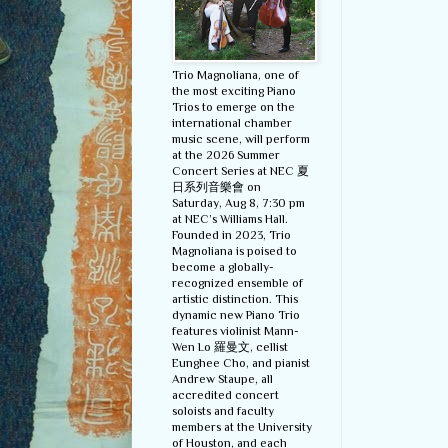
Trio Magnoliana, one of
the most exciting Piano
Trios to emerge on the
international chamber
music scene, will perform
at the 2026 Summer
Concert Series at NEC 夏
日系列音樂會 on
Saturday, Aug 8, 7:30 pm
at NEC’s Williams Hall.
Founded in 2023, Trio
Magnoliana is poised to
become a globally-
recognized ensemble of
artistic distinction. This
dynamic new Piano Trio
features violinist Mann-
Wen Lo 羅曼文, cellist
Eunghee Cho, and pianist
Andrew Staupe, all
accredited concert
soloists and faculty
members at the University
of Houston, and each