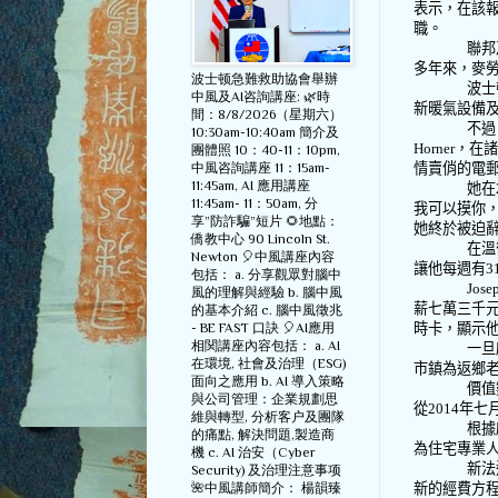
表示，在該
職。
聯邦
多年來，麥
波士顿急難救助協會舉辦
波士
中風及AI咨詢講座: 🌿時
新暖氣設備
間：8/8/2026（星期六）
不過
10:30am-10:40am 簡介及
Horner
，在諸
團體照 10：40-11：10pm,
中風咨詢講座 11：15am-
情賣俏的電
11:45am, AI 應用講座
她在
11:45am- 11：50am, 分
我可以摸你
享”防詐騙”短片 🌻地點：
她終於被迫
僑教中心 90 Lincoln St.
在溫
Newton 🎈中風講座內容
讓他每週有
3
包括： a. 分享觀眾對腦中
Jose
風的理解與經驗 b. 腦中風
薪七萬三千
的基本介紹 c. 腦中風徵兆
- BE FAST 口訣 🎈AI應用
時卡，顯示
相関講座內容包括： a. AI
一旦
在環境, 社會及治理（ESG)
市鎮為返鄉
面向之應用 b. AI 導入策略
價值
與公司管理：企業規劃思
從
2014
年七
維與轉型, 分析客户及團隊
根據
的痛點, 解決問題,製造商
為住宅專業
機 c. AI 治安（Cyber
新法
Security) 及治理注意事项
🌺中風講師簡介： 楊韻臻
新的經費方