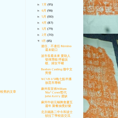
►
7月
(95)
►
6月
(96)
►
5月
(110)
►
4月
(87)
►
3月
(79)
►
2月
(70)
▼
1月
(65)
連任、不連任 Menino
還未鬆口
波市長看未來 要助人
發揮潛能 呼籲反
槍、婦女平權
Boston Casting 徵中文
男聲
WCVB 1/31晚七點半播
放昆市專輯
麻州長宣佈William
較舊的文章
'Mo" Cown暫代
John Kerry 遺缺
麻州牛頓元極舞會慶五
週年 聚餐抽獎好樂
北京鐵路二中今和波士
頓拉丁學校簽交流