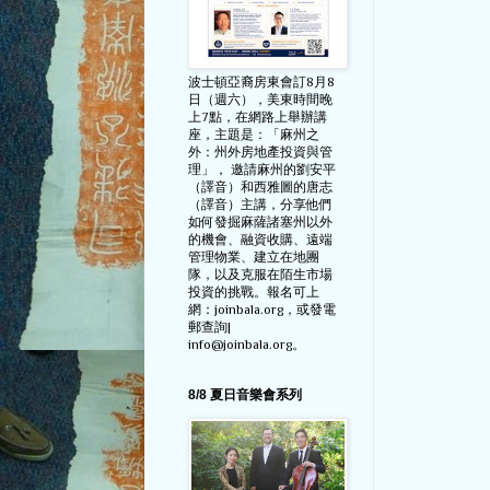
波士頓亞裔房東會訂8月8
日（週六），美東時間晚
上7點，在網路上舉辦講
座，主題是：「麻州之
外：州外房地產投資與管
理」， 邀請麻州的劉安平
（譯音）和西雅圖的唐志
（譯音）主講，分享他們
如何發掘麻薩諸塞州以外
的機會、融資收購、遠端
管理物業、建立在地團
隊，以及克服在陌生市場
投資的挑戰。報名可上
網：joinbala.org，或發電
郵查詢|
info@joinbala.org。
8/8 夏日音樂會系列