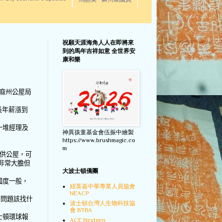
馬惠美 - 麻州眾議員
祝願天涯海角人人在即將來
到的馬年吉祥如意 全世界安
康和樂
麻州公屋局
長年薪漲到
一堆經理及
神異孩童基金會伍振中繪製
https://www.brushmagic.co
m
供公屋，可
非常大膽但
大波士頓僑團
國度一般，
紐英崙中華專業人員協會
NEACP
麼問題該找什
波士頓台灣人生物科技協
會 BTBA
士頓環球報
ACE Nextgen