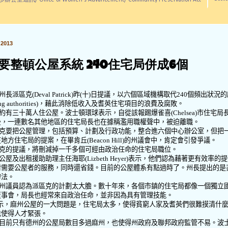
訊/ Office of Women's Advancement/ Community Preservation Act
2013
要整頓公屋系統 240住宅局併成6個
州長派區克
(Deval Patrick)
昨
(
十
)
日提議，以六個區域機構取代
240
個頻出狀況的
g authorities)
，藉此消除低收入及耆英住宅項目的浪費及腐敗。
約有三十萬人住公屋。波士頓環球表示，自從該報踢爆雀喜
(Chelsea)
市住宅局
後，一連數名其他地區的住宅局長也在據稱濫用職權聲中，被迫離職。
克要把公屋管理，包括預算、計劃及行政功能，整合進六個中心辦公室，但把
在地方住宅局的提案，在畢肯丘
(Beacon Hill)
的州議會中，肯定會引發爭議。
克的提議，將刪減掉一千多個可經由政治任命的住宅局職位。
公屋及出租援助助理主任海耶
(Lizbeth Heyer)
表示，他們認為藉著更有效率的提
對需要公屋者的服務，同時還省錢。目前的公屋體系有點過時了。州長提出的是
辦法。
州議員認為派區克的計劃太大膽。數十年來，各個市鎮的住宅局都像一個獨立
董事會，局長也經常來自政治任命，並非因為具有管理技能。
示，麻州公屋的一大問題是，住宅局太多，使得貧窮人家及耆英們很難摸清什
也使得人才緊張。
目前只有德州的公屋局數目多過麻州，也使得州政府及聯邦政府監管不易。波