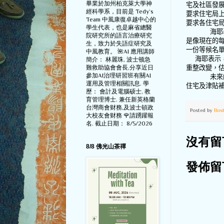
畢業於加州柏克萊大學神
宅及社區發
經科學系，目前是 Tedy‘s
要求住宅局
Team 中風康復卓越中心的
要求各住宅
學生代表，也是麻省總醫
海耶
院研究所的語言治療研究
是像現在的
生，致力於失語症研究及
一份等候名
中風教育。 🌺AI 應用講師
海耶表示
簡介： 林麗珠, 波士顿急
難救助協會會長,分享近日
重整改變，
參加AI治理研習班有關AI
未來
運用及管理相關訊息. 學
住宅及津貼
歷： 會計及電腦硕士, 教
育管理博士. 兼任新英格蘭
台灣商會财務,及波士頓政
Posted by
Bos
大校友會财務 🌹請踴躍報
名. 截止日期： 8/5/2026
沒有留
8/8 佛光山茶禪
發佈留