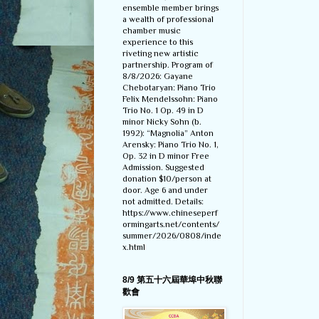
ensemble member brings
a wealth of professional
chamber music
experience to this
riveting new artistic
partnership. Program of
8/8/2026: Gayane
Chebotaryan: Piano Trio
Felix Mendelssohn: Piano
Trio No. 1 Op. 49 in D
minor Nicky Sohn (b.
1992): “Magnolia” Anton
Arensky: Piano Trio No. 1,
Op. 32 in D minor Free
Admission. Suggested
donation $10/person at
door. Age 6 and under
not admitted. Details:
https://www.chineseperf
ormingarts.net/contents/
summer/2026/0808/inde
x.html
8/9 第五十六屆華埠中秋聯
歡會