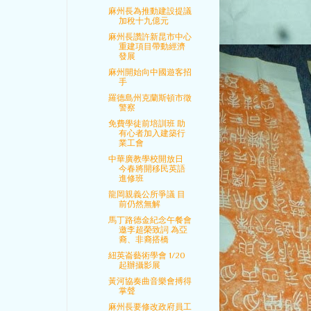
麻州長為推動建設提議
加稅十九億元
麻州長讚許新昆市中心
重建項目帶動經濟
發展
麻州開始向中國遊客招
手
羅德島州克蘭斯頓市徵
警察
免費學徒前培訓班 助
有心者加入建築行
業工會
中華廣教學校開放日
今春將開移民英語
進修班
龍岡親義公所爭議 目
前仍然無解
馬丁路德金紀念午餐會
邀李超榮致詞 為亞
裔、非裔搭橋
紐英崙藝術學會 1/20
起辦攝影展
黃河協奏曲音樂會搏得
掌聲
麻州長要修改政府員工