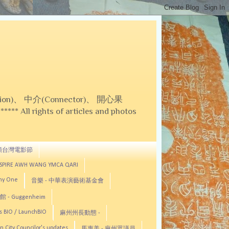
on)、 中介(Connector)、 開心果
 All rights of articles and photos
頓台灣電影節
ASPIRE AWH WANG YMCA QARI
any One
音樂 - 中華表演藝術基金會
 - Guggenheim
s BIO / LaunchBIO
麻州州長動態 -
n City Councilor's updates