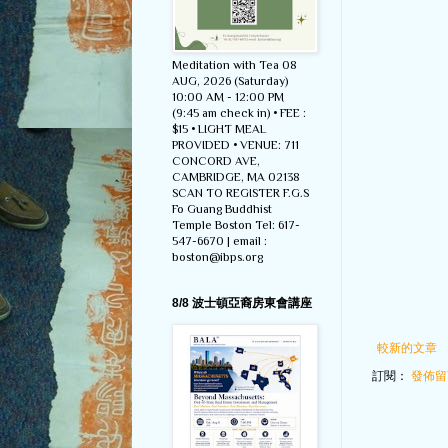
Meditation with Tea 08
AUG, 2026 (Saturday)
10:00 AM - 12:00 PM
(9:45 am check in) • FEE :
$15 • LIGHT MEAL
PROVIDED • VENUE: 711
CONCORD AVE,
CAMBRIDGE, MA 02138
SCAN TO REGISTER F.G.S
Fo Guang Buddhist
Temple Boston Tel: 617-
547-6670 | email :
boston@ibps.org
8/8 波士頓亞裔房東會講座
較新的文章
訂閱：
發佈留言