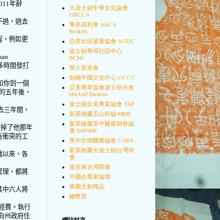
011
年辭
大波士頓中華文化協會
GBCCA
不過，過去
華美福利會 AACA
Boston
程，例如更
亞美社區發展協會 ACDC
波士頓華埠社區中心
san
BCNC
多時間發打
華人前進會
劍橋中國文化中心 CCCC
和你到一個
亞美專業協會波士頓分會
的五年後，
NAAAP Boston
波士頓台美專業協會 TAP
去三年間，
新英格蘭玉山科協 MJNE
新英格蘭美中醫藥開發協
辭掉了他那年
會 SAPANE
有衝突的工
美中生物醫藥協會 CABA
新英格蘭大波士頓台灣商
戰以來，各
會
波克來台灣商會
管理，都將
中國企業家論壇
華圓文創商品
其中六人將
錢幣賞
經費。執行
向州政府住