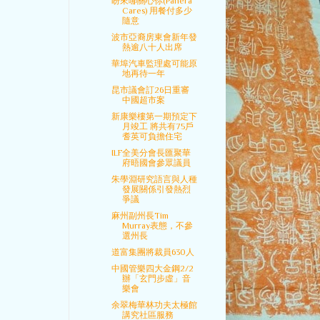
盼來哪關心你(Panera
Cares) 用餐付多少
隨意
波市亞裔房東會新年發
熱逾八十人出席
華埠汽車監理處可能原
地再待一年
昆市議會訂26日重審
中國超市案
新康樂樓第一期預定下
月竣工 將共有75戶
耆英可負擔住宅
ILF全美分會長匯聚華
府晤國會參眾議員
朱學淵研究語言與人種
發展關係引發熱烈
爭議
麻州副州長Tim
Murray表態，不參
選州長
道富集團將裁員630人
中國管樂四大金鋼2/2
辦「玄門步虛」音
樂會
余翠梅華林功夫太極館
講究社區服務