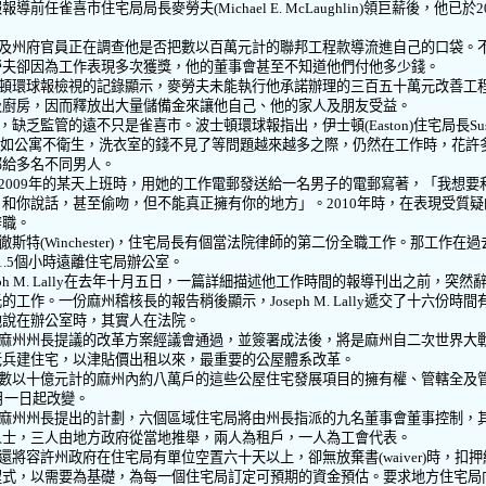
報報導前任雀喜市住宅局局長麥勞夫
(Michael E. McLaughlin)
領巨薪後，他已於
2
及州府官員正在調查他是否把數以百萬元計的聯邦工程款導流進自己的口袋。
勞夫卻因為工作表現多次獲獎，他的董事會甚至不知道他們付他多少錢。
頓環球報檢視的記錄顯示，麥勞夫未能執行他承諾辦理的三百五十萬元改善工
及廚房，因而釋放出大量儲備金來讓他自己、他的家人及朋友受益。
，缺乏監管的遠不只是雀喜市。波士頓環球報指出，伊士頓
(Easton)
住宅局長
Su
如公寓不衛生，洗衣室的錢不見了等問題越來越多之際，仍然在工作時，花許
郵給多名不同男人。
2009
年的某天上班時，用她的工作電郵發送給一名男子的電郵寫著，「我想要
，和你說話，甚至偷吻，但不能真正擁有你的地方」。
2010
年時，在表現受質疑
辭職。
徹斯特
(Winchester)
，住宅局長有個當法院律師的第二份全職工作。那工作在過
1.5
個小時遠離住宅局辦公室。
ph M. Lally
在去年十月五日，一篇詳細描述他工作時間的報導刊出之前，突然
元的工作。一份麻州稽核長的報告稍後顯示，
Joseph M. Lally
遞交了十六份時間
他說在辦公室時，其實人在法院。
麻州州長提議的改革方案經議會通過，並簽署成法後，將是麻州自二次世界大
老兵建住宅，以津貼價出租以來，最重要的公屋體系改革。
數以十億元計的麻州內約八萬戶的這些公屋住宅發展項目的擁有權、管轄全及
月一日起改變。
麻州州長提出的計劃，六個區域住宅局將由州長指派的九名董事會董事控制，
人士，三人由地方政府從當地推舉，兩人為租戶，一人為工會代表。
還將容許州政府在住宅局有單位空置六十天以上，卻無放棄書
(waiver)
時，扣押
程式，以需要為基礎，為每一個住宅局訂定可預期的資金預估。要求地方住宅局