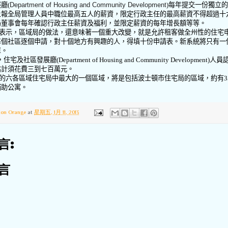
展廳
(
Department of Housing and Community Development
)
每年提交一份獨立的
上報全局管理人員中職位最高五人的薪資，限定行政主任的最高薪資不得超過十
局董事會每年確認行政主任薪資及福利，並限定薪資的每年增長額等等。
表示，區域局的做法，還意味著一個重大改變，就是允許租客做全州性的住宅
每個社區逐個申請，對十個地方有興趣的人，得填十份申請表。新系統將只有一
單。
，住宅及社區發展廳
(Department of Housing and Community Development)
人員
估計須花費三到七百萬元。
的六各區域住宅局中最大的一個區域，將是包括波士頓市住宅局的區域，約有
3
補助公寓。
ton Orange
at
星期五, 1月 11, 2013
言:
言