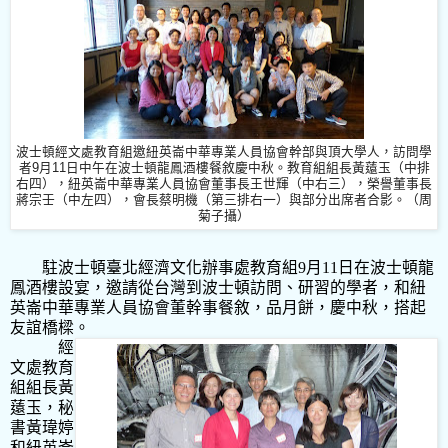
波士頓經文處教育組邀紐英崙中華專業人員協會幹部與頂大學人，訪問學
餐敘慶中秋。教育組組長黃薳玉（中排
者9月11日中午在波士頓龍鳳酒樓
右四），紐英崙中華專業人員協會董事長王世輝（中右三），榮譽董事長
蔣宗壬（中左四），會長蔡明機（第三排右一）與部分出席者合影。（周
菊子攝）
駐波士頓臺北經濟文化辦事處教育組
9
月
11
日在波士頓龍
鳳酒樓設宴，邀請從台灣到波士頓訪問、研習的學者，和紐
英崙中華專業人員協會董幹事餐敘，品月餅，慶中秋，搭起
友誼橋樑。
經
文處教育
組組長黃
薳玉，秘
書黃瑋婷
和紐英崙