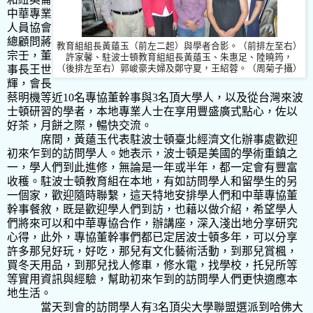
中華專業
人員協會
總顧問蔣
教育組組長黃薳玉（前左二起）與學者合影。
（前排左至右）
宗壬，董
許家馨、駐波士頓教育組組長黃薳玉、朱惠足、陸曉筠，
事長王世
（
後排左至右）郭峻豪夫婦及鄭守夏，王紹蓉。（周菊子攝）
輝，會長
蔡明機等近
10
名專協董幹事與
3
名頂大學人，以及從台灣來波
士頓研習的學者，本地專業人士在享用豐盛廣式點心，佐以
好茶，月餅之際，暢快交流。
席間，黃薳玉代表駐波士頓臺北經濟文化辦事處歡迎
初來乍到的訪問學人。她表示，波士頓是美國的學術重鎮之
一，學人們到此進修，無論是一年或半年，都一定會有豐富
收穫。駐波士頓教育組在本地，有如訪問學人和留學生的另
一個家，歡迎隨時聯繫，這天特地安排學人們和中華專協董
幹事餐敘，既是歡迎學人們到訪，也藉以做介紹，希望學人
們將來可以和中華專協合作，辦講座，深入淺出地分享研究
心得，此外，專協董幹事們都已定居波士頓多年，可以分享
許多那兒好玩，好吃，那兒有文化藝術活動，到那兒賞楓，
買冬天用品，到那兒找人修車，修水電，找學校，托兒所等
等實用資訊與經驗，幫助初來乍到的訪問學人們更快適應本
地生活。
當天到會的訪問學人有
3
名頂尖大學聯盟選派到哈佛大