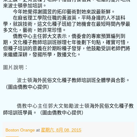
來波士頓參加培訓。
今年她覺得謝國昱的拓印藝術對她來說最新鮮。
在麻省理工學院任職的黃淑英，平時身邊的人不談科
學，就說技術，這文化種子班給了她機會在最短時間內學最
多文化，藝術，她非常珍惜。
僑教中心主任郭大文表示，僑委會的專案預算編列到
期，文化種子教師培訓班辦理七年後劃下句點，確實可惜，
但種子培訓的意義在於期盼種子發芽，他鼓勵受訓老師們將
來繼續深耕，發揚所學，散播文化。
圖片說明：
波士頓
海外民俗文化種子教師培訓班全體學員合影。
（圖由僑教中心提供）
僑教中心主任郭大文勉勵波士頓
海外民俗文化種子教
師培訓班學員。（圖由僑教中心提供）
Boston Orange
at
星期六, 8月 08, 2015