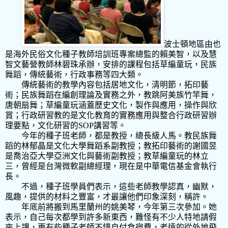
波士頓地區由也
是海外民俗文化種子教師培訓班專案總監的賴美智，以及慧
智文藝營教師林碧珠承辦，安排的課程包括草編童玩，民族
舞蹈，傳統藝術，行政事務等四大類。
傳統藝術的教學內容包括居地文化，清明節，拓印藝
術；民族舞蹈在編創理論及實務之外，教跳阿美族竹竿舞，
唐朝扇舞；草編童玩涵蓋歷史文化，製作與應用，操作與欣
賞；行政研習教的是文化教育的實務應用與整合行政研習辦
理要點，文化研習的
SOP
講習等。
今年的種子班老師，都是教授，總長級人馬。教民族舞
蹈的林郁晶是文化大學舞蹈系副教授；教拓印藝術的謝國昱
是喬治亞大學亞洲文化與藝術副教授；教草編童玩的林立
三，曾經是台灣微軟副總經理，現在是中華電信基金會執行
長。
不過，種子班學員們表示，這些老師教學認真，幽默，
風趣，提供的材料之豐富，才最讓他們印象深刻，稱許。
年底前將搬到馬里蘭州的姚美琴，今年第三次參加。她
表示，自己每次都學到許多新東西，難怪有不少人特地請假
來上課，更有些種子老師不惜自付食宿費，老遠的從外地飛