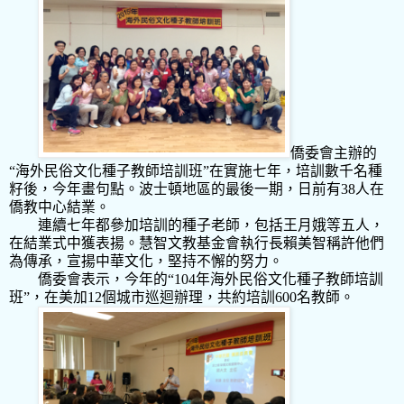
僑委會主辦的
“
海外民俗文化種子教師培訓班”在實施七年，培訓數千名種
籽後，今年畫句點。波士頓地區的最後一期，日前有
38
人在
僑教中心結業。
連續七年都參加培訓的種子老師，包括王月娥等五人，
在結業式中獲表揚。慧智文教基金會執行長賴美智稱許他們
為傳承，宣揚中華文化，堅持不懈的努力。
僑委會表示，今年的“
104年
海外民俗文化種子教師培訓
班”，在美加
12
個城市巡迴辦理，共約培訓
600
名教師。