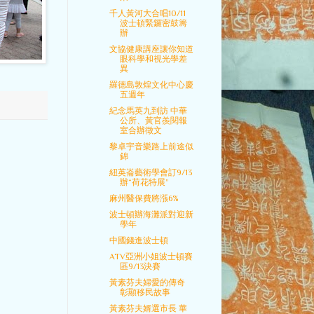
千人黃河大合唱10/11
波士頓緊鑼密鼓籌
辦
文協健康講座讓你知道
眼科學和視光學差
異
羅德島敦煌文化中心慶
五週年
紀念馬英九到訪 中華
公所、黃官羨閱報
室合辦徵文
黎卓宇音樂路上前途似
錦
紐英崙藝術學會訂9/13
辦“荷花特展”
麻州醫保費將漲6%
波士頓辦海灘派對迎新
學年
中國錢進波士頓
ATV亞洲小姐波士頓賽
區9/13決賽
黃素芬夫婦愛的傳奇
彰顯移民故事
黃素芬夫婿選市長 華