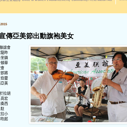
訊/ Office of Women's Advancement/ Community Preservation Act
2015
宣傳亞美節出動旗袍美女
聯誼會
雲龍昨
自坐鎮
士頓華
歡會
會即將
在伯靈
屆亞美
於拉胡
，高宏
演奏西
人駐
改拉小
偉吹起