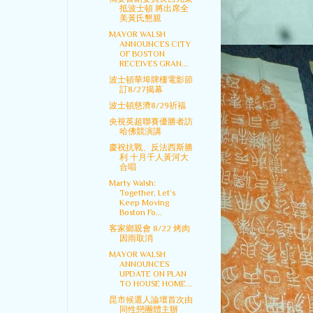
抵波士頓 將出席全
美黃氏懇親
MAYOR WALSH
ANNOUNCES CITY
OF BOSTON
RECEIVES GRAN...
波士頓華埠牌樓電影節
訂8/27揭幕
波士頓慈濟8/29祈福
央視英超聯賽優勝者訪
哈佛競演講
慶祝抗戰、反法西斯勝
利 十月千人黃河大
合唱
Marty Walsh:
Together, Let’s
Keep Moving
Boston Fo...
客家鄉親會 8/22 烤肉
因雨取消
MAYOR WALSH
ANNOUNCES
UPDATE ON PLAN
TO HOUSE HOME...
昆市候選人論壇首次由
同性戀團體主辦