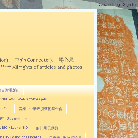
on)、 中介(Connector)、 開心果
 All rights of articles and photos
頓台灣電影節
ASPIRE AWH WANG YMCA QARI
any One
音樂 - 中華表演藝術基金會
 - Guggenheim
s BIO / LaunchBIO
麻州州長動態 -
n City Councilor's updates