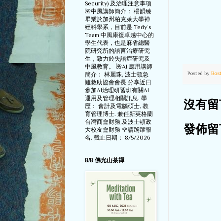
Security) 及治理注意事项
🌺中風講師簡介： 楊韻臻
畢業於加州柏克萊大學神
經科學系，目前是 Tedy‘s
Team 中風康復卓越中心的
學生代表，也是麻省總醫
院研究所的語言治療研究
生，致力於失語症研究及
中風教育。 🌺AI 應用講師
Posted by
Bos
簡介： 林麗珠, 波士顿急
難救助協會會長,分享近日
參加AI治理研習班有關AI
運用及管理相關訊息. 學
沒有留
歷： 會計及電腦硕士, 教
育管理博士. 兼任新英格蘭
台灣商會财務,及波士頓政
發佈留
大校友會财務 🌹請踴躍報
名. 截止日期： 8/5/2026
8/8 佛光山茶禪