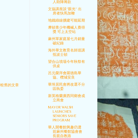
人助陣籌款
文協講座談“眼光” 出
席者快馬加鞭
地鐵綠線擴建可能延期
摩頓青少年機械人賽得
獎 可上太空站
麻州單家庭屋七月銷量
破紀錄
海外華文教育名師巡講
抵波士頓
望合山墳場今年秋祭有
供桌
呂元榮拜會羅德島華
協、欖城安良
華埠居民會將改選不分
較舊的文章
區執委
新英格蘭廣西同鄉會成
立商會
MAYOR WALSH
LAUNCHES
SENIORS SAVE
PROGRAM
華人開餐館興趣仍濃
前麻州餐館協會會
長親自教路