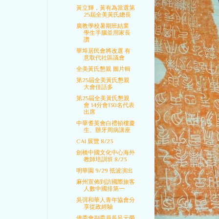
黃立輝，黃有為當選第
25屆全美黃氏總長
廣教學校暑期班結業
學生手腦並用家長
讚
華埠居民會將改選 有
意取代社區議會
全美黃氏懇親 圖片輯
第25屆全美黃氏懇親
大會佳話多
第25屆全美黃氏懇親
會 14分會130名代表
出席
中華耆英會白禮頓樓慶
生、辦牙周病講座
CAI 展覽 8/23
劍橋中國文化中心海外
教師培訓班 8/23
明華園 9/29 抵波演出
麻州宣佈到訪國際旅客
人數中國排第一
吳弭和華人青年協會分
享從政經驗
僑委會副委員長呂元榮