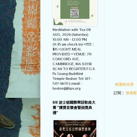
Meditation with Tea 08
AUG, 2026 (Saturday)
10:00 AM - 12:00 PM
(9:45 am check in) • FEE :
$15 • LIGHT MEAL
PROVIDED • VENUE: 711
CONCORD AVE,
CAMBRIDGE, MA 02138
SCAN TO REGISTER F.G.S
Fo Guang Buddhist
Temple Boston Tel: 617-
547-6670 | email :
較新的文章
boston@ibps.org
訂閱：
發佈留言
8/8 波士頓國際華語歌曲大
賽 "獲獎音樂會暨頒獎典
禮"