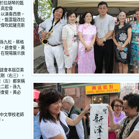
於拉胡琴的甄
，高宏偉
日以演奏西樂，
足。甄雲龍改拉
宏偉吹起薩克斯
孫九松，蔡格
珍，趙會斐，黃
日在現場展示旗
誼會本屆亞美
志剛（右三），
偉（左）都來稱
左二起，孫九
趙會斐，黃必
中文學校老師
字。