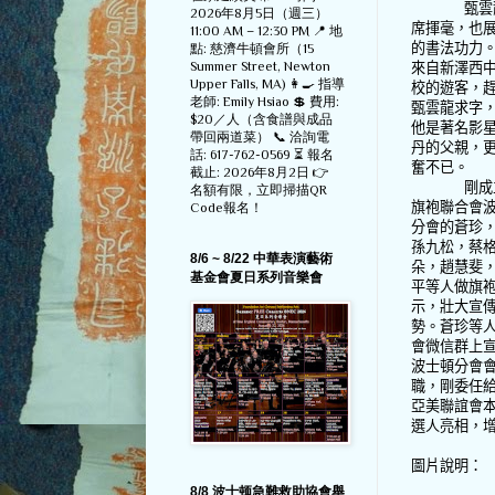
甄雲
2026年8月5日（週三）
席揮毫，也
11:00 AM – 12:30 PM 📍 地
的書法功力
點: 慈濟牛頓會所（15
Summer Street, Newton
來自新澤西
Upper Falls, MA) 👩‍🍳 指導
校的遊客，
老師: Emily Hsiao 💲 費用:
甄雲龍求字
$20／人（含食譜與成品
他是著名影
帶回兩道菜） 📞 洽詢電
丹的父親，
話: 617-762-0569 ⏳ 報名
奮不已。
截止: 2026年8月2日 👉
剛成
名額有限，立即掃描QR
旗袍聯合會
Code報名！
分會的蒼珍
孫九松，蔡
8/6 ~ 8/22 中華表演藝術
朵，趙慧斐
基金會夏日系列音樂會
平等人做旗
示，壯大宣
勢。蒼珍等
會微信群上
波士頓分會
職，剛委任
亞美聯誼會
選人亮相，
圖片說明：
8/8 波士顿急難救助協會舉