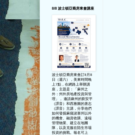
8/8 波士頓亞裔房東會講座
波士頓亞裔房東會訂8月8
日（週六），美東時間晚
上7點，在網路上舉辦講
座，主題是：「麻州之
外：州外房地產投資與管
理」， 邀請麻州的劉安平
（譯音）和西雅圖的唐志
（譯音）主講，分享他們
如何發掘麻薩諸塞州以外
的機會、融資收購、遠端
管理物業、建立在地團
隊，以及克服在陌生市場
投資的挑戰。報名可上