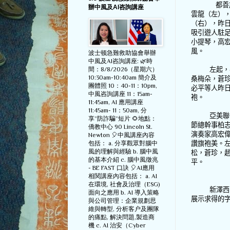
都善
辦中風及AI咨詢講座
雲龍（左）
（右），昨
吸引遊人駐
小提琴，高
風。
波士顿急難救助協會舉辦
中風及AI咨詢講座: 🌿時
間：8/8/2026（星期六）
左起，
10:30am-10:40am 簡介及
桑梅朵，蒼
團體照 10：40-11：10pm,
必平等人昨
中風咨詢講座 11：15am-
袍。
11:45am, AI 應用講座
11:45am- 11：50am, 分
亞美聯
享”防詐騙”短片 🌻地點：
節總幹事柏
僑教中心 90 Lincoln St.
演奏家高宏
Newton 🎈中風講座內容
包括： a. 分享觀眾對腦中
讚旗袍美。
風的理解與經驗 b. 腦中風
松，蒼珍，
的基本介紹 c. 腦中風徵兆
平。
- BE FAST 口訣 🎈AI應用
相関講座內容包括： a. AI
在環境, 社會及治理（ESG)
新澤西
面向之應用 b. AI 導入策略
展示求得的
與公司管理：企業規劃思
維與轉型, 分析客户及團隊
的痛點, 解決問題,製造商
機 c. AI 治安（Cyber