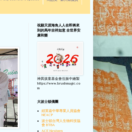
馬惠美 - 麻州眾議員
祝願天涯海角人人在即將來
到的馬年吉祥如意 全世界安
康和樂
神異孩童基金會伍振中繪製
https://www.brushmagic.co
m
大波士頓僑團
紐英崙中華專業人員協會
NEACP
波士頓台灣人生物科技協
會 BTBA
ACE Nextgen