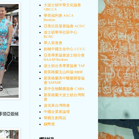
大波士頓中華文化協會
GBCCA
華美福利會 AACA
Boston
亞美社區發展協會 ACDC
波士頓華埠社區中心
BCNC
華人前進會
劍橋中國文化中心 CCCC
亞美專業協會波士頓分會
NAAAP Boston
波士頓台美專業協會 TAP
新英格蘭玉山科協 MJNE
新英格蘭美中醫藥開發協
會 SAPANE
美中生物醫藥協會 CABA
新英格蘭大波士頓台灣商
會
波克來台灣商會
中國企業家論壇
率領亞姐候
華圓文創商品
錢幣賞