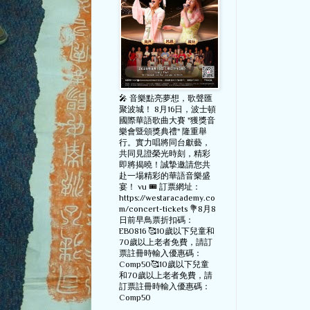
🎤 音樂點亮夢想，歌聲匯
聚波城！ 8月16日，波士頓
國際華語歌曲大賽 "獲獎音
樂會暨頒獎典禮" 隆重舉
行。實力唱將同台獻藝，
共同見證榮光時刻，精彩
即將揭曉！誠摯邀請您共
赴一場精彩的華語音樂盛
宴！ vu 🎟️ 訂票網址：
https://westaracademy.co
m/concert-tickets 💐8月8
日前早鳥票折扣碼：
EB0816 🥰10歲以下兒童和
70歲以上老者免費，請訂
票註冊時輸入優惠碼：
Comp50🥰10歲以下兒童
和70歲以上老者免費，請
訂票註冊時輸入優惠碼：
Comp50