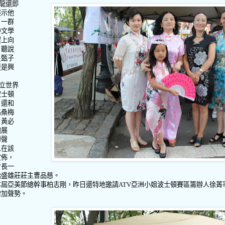
龍還即
展示他
。一群
中文學
趕上向
，聽說
星甄子
更是興
立世界
波士頓
，還和
格桑梅
，黃必
袍展
傳聲
人在該
宣佈，
會長一
給盛雄莊莊主曹品慈。
本屆亞美節總幹事柏志剛，昨日還特地邀請
ATV
亞洲小姐波士頓賽區籌辦人徐菁
增加聲勢。