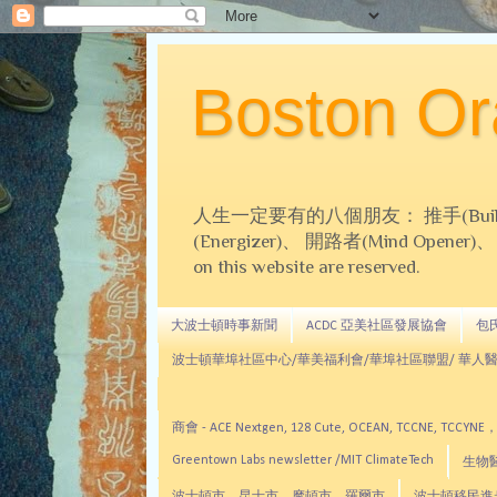
Boston 
人生一定要有的八個朋友： 推手(Builder)、
(Energizer)、 開路者(Mind Opener)、 導師(
on this website are reserved.
大波士頓時事新聞
ACDC 亞美社區發展協會
包氏文
波士頓華埠社區中心/華美福利會/華埠社區聯盟/ 華人醫
商會 - ACE Nextgen, 128 Cute, OCEAN, TC
Greentown Labs newsletter /MIT ClimateTech
生物醫藥