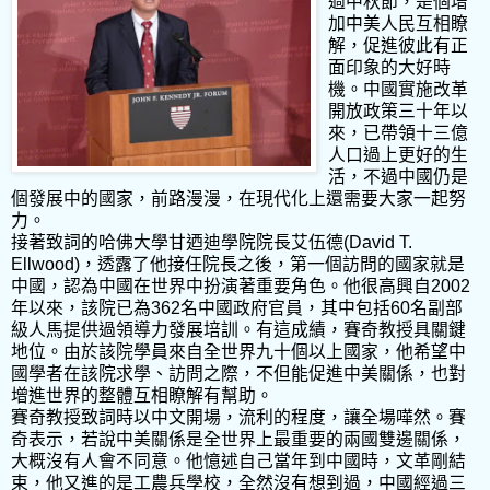
過中秋節，是個增
加中美人民互相瞭
解，促進彼此有正
面印象的大好時
機。中國實施改革
開放政策三十年以
來，已帶領十三億
人口過上更好的生
活，不過中國仍是
個發展中的國家，前路漫漫，在現代化上還需要大家一起努
力。
接著致詞的哈佛大學甘迺迪學院院長艾伍德(David T.
Ellwood)，透露了他接任院長之後，第一個訪問的國家就是
中國，認為中國在世界中扮演著重要角色。他很高興自2002
年以來，該院已為362名中國政府官員，其中包括60名副部
級人馬提供過領導力發展培訓。有這成績，賽奇教授具關鍵
地位。由於該院學員來自全世界九十個以上國家，他希望中
國學者在該院求學、訪問之際，不但能促進中美關係，也對
增進世界的整體互相瞭解有幫助。
賽奇教授致詞時以中文開場，流利的程度，讓全場嘩然。賽
奇表示，若說中美關係是全世界上最重要的兩國雙邊關係，
大概沒有人會不同意。他憶述自己當年到中國時，文革剛結
束，他又進的是工農兵學校，全然沒有想到過，中國經過三