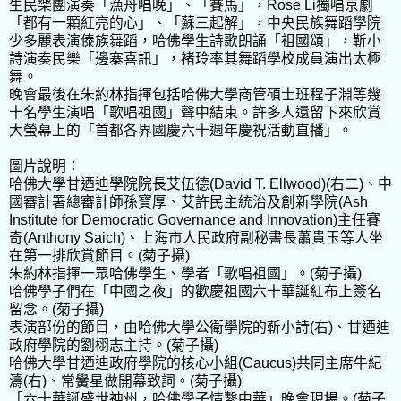
生民樂團演奏「漁舟唱晚」、「賽馬」，Rose Li獨唱京劇
「都有一顆紅亮的心」、「蘇三起解」，中央民族舞蹈學院
少多麗表演傣族舞蹈，哈佛學生詩歌朗誦「祖國頌」，靳小
詩演奏民樂「邊寨喜訊」，褚玲率其舞蹈學校成員演出太極
舞。
晚會最後在朱約林指揮包括哈佛大學商管碩士班程子淵等幾
十名學生演唱「歌唱祖國」聲中結束。許多人還留下來欣賞
大螢幕上的「首都各界國慶六十週年慶祝活動直播」。
圖片說明：
哈佛大學甘迺迪學院院長艾伍德(David T. Ellwood)(右二)、中
國審計署總審計師孫寶厚、艾許民主統治及創新學院(Ash
Institute for Democratic Governance and Innovation)主任賽
奇(Anthony Saich)、上海市人民政府副秘書長蕭貴玉等人坐
在第一排欣賞節目。(菊子攝)
朱約林指揮一眾哈佛學生、學者「歌唱祖國」。(菊子攝)
哈佛學子們在「中國之夜」的歡慶祖國六十華誕紅布上簽名
留念。(菊子攝)
表演部份的節目，由哈佛大學公衛學院的靳小詩(右)、甘迺迪
政府學院的劉栩志主持。(菊子攝)
哈佛大學甘迺迪政府學院的核心小組(Caucus)共同主席牛紀
濤(右)、常黌星做開幕致詞。(菊子攝)
「六十華誕盛世神州，哈佛學子情繫中華」晚會現場。(菊子