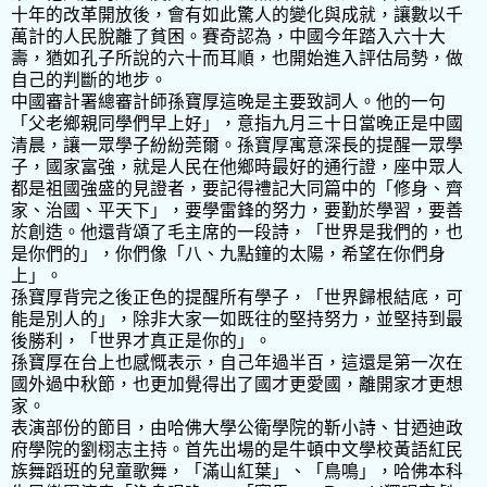
十年的改革開放後，會有如此驚人的變化與成就，讓數以千
萬計的人民脫離了貧困。賽奇認為，中國今年踏入六十大
壽，猶如孔子所說的六十而耳順，也開始進入評估局勢，做
自己的判斷的地步。
中國審計署總審計師孫寶厚這晚是主要致詞人。他的一句
「父老鄉親同學們早上好」，意指九月三十日當晚正是中國
清晨，讓一眾學子紛紛莞爾。孫寶厚寓意深長的提醒一眾學
子，國家富強，就是人民在他鄉時最好的通行證，座中眾人
都是祖國強盛的見證者，要記得禮記大同篇中的「修身、齊
家、治國、平天下」，要學雷鋒的努力，要勤於學習，要善
於創造。他還背頌了毛主席的一段詩，「世界是我們的，也
是你們的」，你們像「八、九點鐘的太陽，希望在你們身
上」。
孫寶厚背完之後正色的提醒所有學子，「世界歸根結底，可
能是別人的」，除非大家一如既往的堅持努力，並堅持到最
後勝利，「世界才真正是你的」。
孫寶厚在台上也感慨表示，自己年過半百，這還是第一次在
國外過中秋節，也更加覺得出了國才更愛國，離開家才更想
家。
表演部份的節目，由哈佛大學公衛學院的靳小詩、甘迺迪政
府學院的劉栩志主持。首先出場的是牛頓中文學校黃語紅民
族舞蹈班的兒童歌舞，「滿山紅葉」、「鳥鳴」，哈佛本科