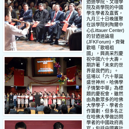
迺迪學院、文理學
院及商學院的中國
學生學者及嘉賓，
九月三十日晚匯聚
在該學院利陶爾中
心(Littauer Center)
的甘迺迪論壇
(JFKForum)，齊聲
歡唱「歌唱祖
國」，興高采烈慶
祝中國六十大壽，
期許著「未來的世
界是我們的」。
這場以「六十華誕
盛世神州，哈佛學
子情繫中華」為標
題的慶祝會，雖然
由為數眾多的哈佛
大學學子、學者合
作籌劃，但多名正
在哈佛大學做訪問
學者的中國政府高
官，包括中國審計