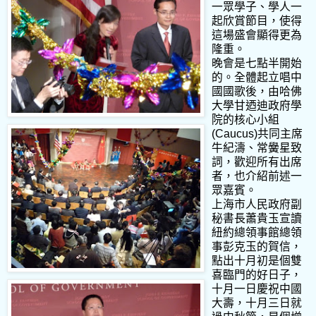
一眾學子、學人一
起欣賞節目，使得
這場盛會顯得更為
隆重。
晚會是七點半開始
的。全體起立唱中
國國歌後，由哈佛
大學甘迺迪政府學
院的核心小組
(Caucus)共同主席
牛紀濤、常黌星致
詞，歡迎所有出席
者，也介紹前述一
眾嘉賓。
上海市人民政府副
秘書長蕭貴玉宣讀
紐約總領事館總領
事彭克玉的賀信，
點出十月初是個雙
喜臨門的好日子，
十月一日慶祝中國
大壽，十月三日就