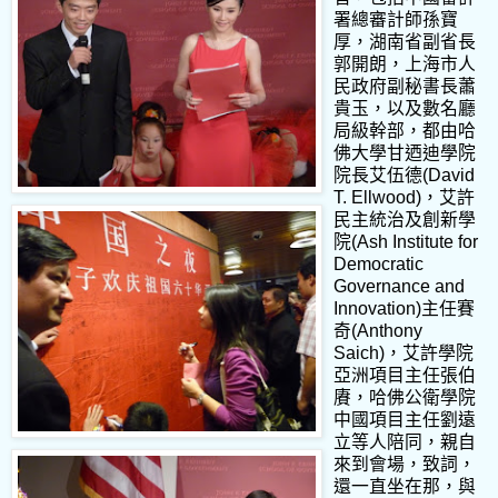
署總審計師孫寶
厚，湖南省副省長
郭開朗，上海市人
民政府副秘書長蕭
貴玉，以及數名廳
局級幹部，都由哈
佛大學甘迺迪學院
院長艾伍德(David
T. Ellwood)，艾許
民主統治及創新學
院(Ash Institute for
Democratic
Governance and
Innovation)主任賽
奇(Anthony
Saich)，艾許學院
亞洲項目主任張伯
賡，哈佛公衛學院
中國項目主任劉遠
立等人陪同，親自
來到會場，致詞，
還一直坐在那，與