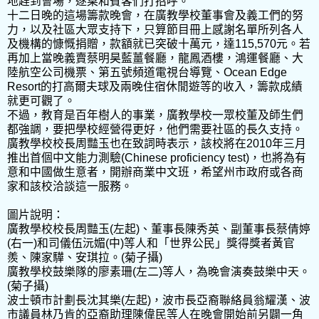
地趕到會場，逐桌和賓客們打招呼。
十二日晚的這場籌款晚會，在廣教學校董事會及義工們的努
力，以及社區大眾支持下，只算節目冊上感謝名單所列各人
及機構的慷慨捐贈，款額就已突破十萬元，達115,570元。若
再加上當晚義賣蔡明昊藍薑餐廳，龍鳳酒樓，鴻運餐廳、大
陸航空公司機票、第五號頻道電視台導覽、Ocean Edge
Resort的打高爾夫球及兩晚住宿休閒遊等的收入，籌款成績
就更可觀了。
不過，教育是百年樹人的事業，廣教學校一眾校董及師生們
都強調，要把學校經營得更好，他們需要社區的長久支持。
廣教學校校長周豔玉也在致詞時表示，該校將在2010年三月
推出首個中文能力測驗(Chinese proficiency test)，也將為有
意和中國做生意者，開辦商業中文班，希望州市政府或各商
家和該校洽談這一服務。
圖片說明：
廣教學校校長周豔玉(左起)、董事長陳秀英、副董事長蔡倩婷
(右一)和司儀伍沅媚(中)等人和「世界公民」獎得獎者黃官
羨、陳家驊、安琪拉。(菊子攝)
廣教學校鼓樂隊的廖素珊(左二)等人，為晚會演奏鼓樂中天。
(菊子攝)
波士頓市計劃長沈其樂(左起)，波市長亞裔聯絡員翁耀漢、波
市議員林乃肯的亞裔助理陳偉民等人在晚會開始前另闢一角