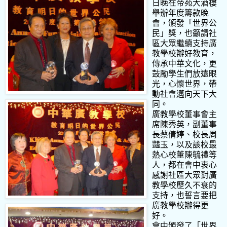
日晚在帝苑大酒樓
舉辦年度籌款晚
會，頒發「世界公
民」獎，也籲請社
區大眾繼續支持廣
教學校辦好教育，
傳承中華文化，更
鼓勵學生們放遠眼
光，心懷世界，帶
動社會邁向天下大
同。
廣教學校董事會主
席陳秀英，副董事
長蔡倩婷、校長周
豔玉，以及該校最
熱心校董陳毓禮等
人，都在會中衷心
感謝社區大眾對廣
教學校歷久不衰的
支持，也誓言要把
廣教學校辦得更
好。
會中頒發了「世界