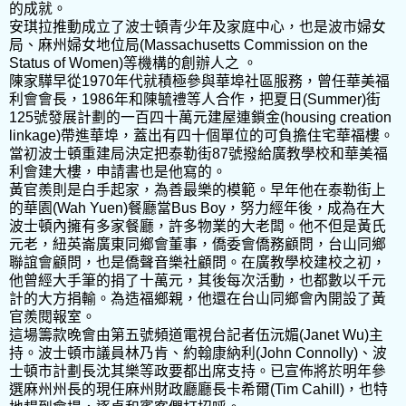
的成就。
安琪拉推動成立了波士頓青少年及家庭中心，也是波市婦女
局、麻州婦女地位局(Massachusetts Commission on the
Status of Women)等機構的創辦人之 。
陳家驊早從1970年代就積極參與華埠社區服務，曾任華美福
利會會長，1986年和陳毓禮等人合作，把夏日(Summer)街
125號發展計劃的一百四十萬元建屋連鎖金(housing creation
linkage)帶進華埠，蓋出有四十個單位的可負擔住宅華福樓。
當初波士頓重建局決定把泰勒街87號撥給廣教學校和華美福
利會建大樓，申請書也是他寫的。
黃官羨則是白手起家，為善最樂的模範。早年他在泰勒街上
的華園(Wah Yuen)餐廳當Bus Boy，努力經年後，成為在大
波士頓內擁有多家餐廳，許多物業的大老闆。他不但是黃氏
元老，紐英崙廣東同鄉會董事，僑委會僑務顧問，台山同鄉
聯誼會顧問，也是僑聲音樂社顧問。在廣教學校建校之初，
他曾經大手筆的捐了十萬元，其後每次活動，也都數以千元
計的大方捐輸。為造福鄉親，他還在台山同鄉會內開設了黃
官羨閱報室。
這場籌款晚會由第五號頻道電視台記者伍沅媚(Janet Wu)主
持。波士頓市議員林乃肯、約翰康納利(John Connolly)、波
士頓市計劃長沈其樂等政要都出席支持。已宣佈將於明年參
選麻州州長的現任麻州財政廳廳長卡希爾(Tim Cahill)，也特