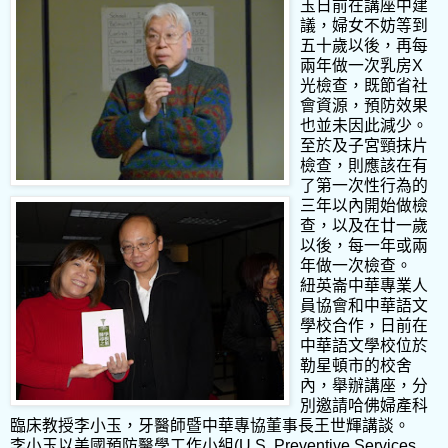
玉日前在講座中建
議，婦女不妨等到
五十歲以後，再每
兩年做一次乳房X
光檢查，既節省社
會資源，預防效果
也並未因此減少。
至於及子宮頸抹片
檢查，則應該在有
了第一次性行為的
三年以內開始做檢
查，以及在廿一歲
以後，每一年或兩
年做一次檢查。
紐英崙中華專業人
員協會和中華語文
學校合作，日前在
中華語文學校位於
勒星頓市的校舍
內，舉辦講座，分
別邀請哈佛婦產科
臨床教授李小玉，牙醫師暨中華專協董事長王世輝講談。
李小玉以美國預防醫學工作小組(U.S. Preventive Services