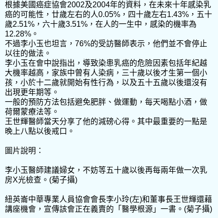
根據美國癌症協會2002及2004年的資料，在未來十年感染乳
癌的可能性，廿歲左右的人0.05%，四十歲左右1.43%，五十
歲2.51%，六十歲3.51%，在人的一生中，感染的機率為
12.28%。
不過李小玉也坦言，76%的受訪醫師表示，他們並不會停止
以往的做法。
李小玉在會中說指出，導致染患乳癌的危險因素包括年紀越
大機率越高，家族中曾有人染病，三十歲以後才生第一個小
孩，小於十二歲就開始有性行為，以及五十五歲以後還沒有
出現更年期等。
一般的預防方法包括避免肥胖、做運動，每天喝點小酒，做
荷爾蒙療法等。
王世輝醫師當天分享了他的減磅心得。其中最重要的一點是
晚上八點以後戒口。
圖片說明：
李小玉醫師建議婦女，不妨等五十歲以後再每兩年做一次乳
房X光檢查。(菊子攝)
紐英崙中華專業人員協會會長李小玲(左)和董事長王世輝還藉
講座機會，宣傳該會正在義賣的「醫學根源」一書。(菊子攝)