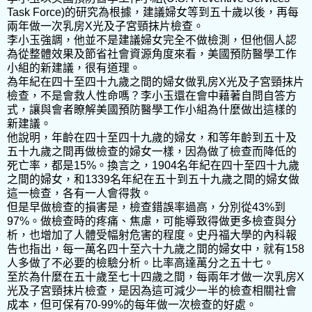
Task Force)的研究為根據，建議婦女等到五十歲以後，再每
兩年做一次乳房X光及子宮頸抹片檢查。
李小玉強調，他並不是建議婦女完全不做檢測，但他個人認
為從整體效果及節省社會資源角度來看，美國預防醫學工作
小組的新建議，很有道理。
為年紀在四十至四十九歲之間的婦女做乳房X光及子宮頸抹片
檢查，不是會救人性命嗎？李小玉還在會中藉著自問自答方
式，讓與會者瞭解美國預防醫學工作小組為什麼做出這樣的
新建議。
他說明，年齡在四十至四十九歲的婦女，和等年齡到五十及
五十九歲之間再做檢查的婦女一樣，因為做了檢查而降低的
死亡率，都是15%。換言之，1904名年紀在四十至四十九歲
之間的婦女，和1339名年紀在五十到五十九歲之間的婦女做
這一檢查，各有一人會得救。
但是早做檢查的損害是，檢查錯誤率過高，分別從43%到
97%。做檢查時的疼痛、焦慮，可能導致得做更多檢查與分
析，也增加了人體受幅射危害的程度。史丹福大學的內科報
告也指出，每一萬名四十至六十九歲之間的婦女中，就有158
人多做了不必要的檢驗分析。比率高達萬分之五十七。
至於為什麼在五十歲至七十四歲之間，每兩年才做一次乳房X
光及子宮頸抹片檢查，是因為這可減少一半的檢查相關社會
成本，但可保有70-99%的每年做一次檢查的好處。