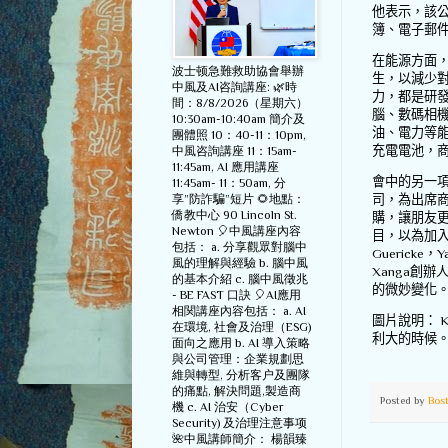
他表示，該
簿、電子郵
在能源方面
波士顿急難救助協會舉辦
生，以減少
中風及AI咨詢講座: 🌿時
力，都是研
間：8/8/2026（星期六）
腦、數碼相
10:30am-10:40am 簡介及
油、電力等
團體照 10：40-11：10pm,
充電電池，
中風咨詢講座 11：15am-
11:45am, AI 應用講座
會中的另一
11:45am- 11：50am, 分
享”防詐騙”短片 🌻地點：
司，為出席
僑教中心 90 Lincoln St.
購，讓朋友
Newton 🎈中風講座內容
目，以為加
包括： a. 分享觀眾對腦中
Guericke
，
Y
風的理解與經驗 b. 腦中風
Xanga
創辦
的基本介紹 c. 腦中風徵兆
的微妙變化
- BE FAST 口訣 🎈AI應用
相関講座內容包括： a. AI
圖片說明：
K
在環境, 社會及治理（ESG)
利大的時候
面向之應用 b. AI 導入策略
與公司管理：企業規劃思
維與轉型, 分析客户及團隊
的痛點, 解決問題,製造商
Posted by
Bos
機 c. AI 治安（Cyber
Security) 及治理注意事项
🌺中風講師簡介： 楊韻臻