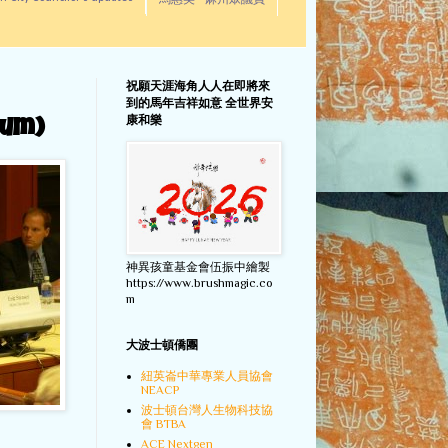
馬惠美 - 麻州眾議員
祝願天涯海角人人在即將來
到的馬年吉祥如意 全世界安
康和樂
um)
神異孩童基金會伍振中繪製
https://www.brushmagic.co
m
大波士頓僑團
紐英崙中華專業人員協會
NEACP
波士頓台灣人生物科技協
會 BTBA
ACE Nextgen