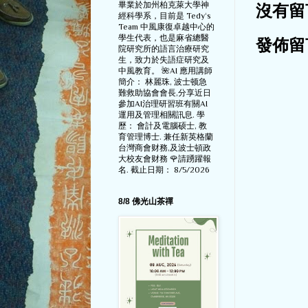
畢業於加州柏克萊大學神
沒有留
經科學系，目前是 Tedy‘s
Team 中風康復卓越中心的
學生代表，也是麻省總醫
發佈留
院研究所的語言治療研究
生，致力於失語症研究及
中風教育。 🌺AI 應用講師
簡介： 林麗珠, 波士顿急
難救助協會會長,分享近日
參加AI治理研習班有關AI
運用及管理相關訊息. 學
歷： 會計及電腦硕士, 教
育管理博士. 兼任新英格蘭
台灣商會财務,及波士頓政
大校友會财務 🌹請踴躍報
名. 截止日期： 8/5/2026
8/8 佛光山茶禪