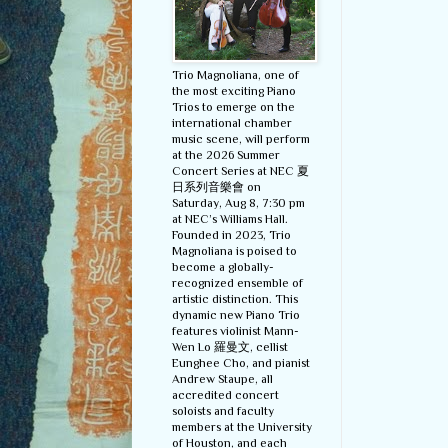
Trio Magnoliana, one of
the most exciting Piano
Trios to emerge on the
international chamber
music scene, will perform
at the 2026 Summer
Concert Series at NEC 夏
日系列音樂會 on
Saturday, Aug 8, 7:30 pm
at NEC’s Williams Hall.
Founded in 2023, Trio
Magnoliana is poised to
become a globally-
recognized ensemble of
artistic distinction. This
dynamic new Piano Trio
features violinist Mann-
Wen Lo 羅曼文, cellist
Eunghee Cho, and pianist
Andrew Staupe, all
accredited concert
soloists and faculty
members at the University
of Houston, and each