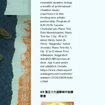
ensemble member brings
a wealth of professional
chamber music
experience to this
riveting new artistic
partnership. Program of
8/8/2026: Gayane
Chebotaryan: Piano Trio
Felix Mendelssohn: Piano
Trio No. 1 Op. 49 in D
minor Nicky Sohn (b.
1992): “Magnolia” Anton
Arensky: Piano Trio No. 1,
Op. 32 in D minor Free
Admission. Suggested
donation $10/person at
door. Age 6 and under
not admitted. Details:
https://www.chineseperf
ormingarts.net/contents/
summer/2026/0808/inde
x.html
8/9 第五十六屆華埠中秋聯
歡會