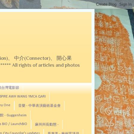
on)、 中介(Connector)、 開心果
 All rights of articles and photos
頓台灣電影節
ASPIRE AWH WANG YMCA QARI
any One
音樂 - 中華表演藝術基金會
 - Guggenheim
s BIO / LaunchBIO
麻州州長動態 -
n City Councilor's updates