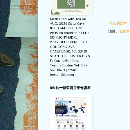
Meditation with Tea 08
較新的文章
AUG, 2026 (Saturday)
10:00 AM - 12:00 PM
訂閱：
發佈留言
(9:45 am check in) • FEE :
$15 • LIGHT MEAL
PROVIDED • VENUE: 711
CONCORD AVE,
CAMBRIDGE, MA 02138
SCAN TO REGISTER F.G.S
Fo Guang Buddhist
Temple Boston Tel: 617-
547-6670 | email :
boston@ibps.org
8/8 波士頓亞裔房東會講座