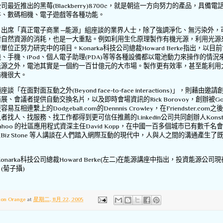
公司最近推出的黑莓
(Blackberry)8700c
，就是朝這一方向努力的產品，具備電
件、數碼相機、電子遊戲等各種功能。
，出席「真正電子商業
─能源」組座談的業界人士，除了強調淨化、無污染外，
對自然資源的消耗，也是一大重點。例如利用生化原理製作有機光源，利用光源
發單位正努力研究中的項目。
Konarka
科技公司總裁
Howard Berke
指出，以目前
機、手機、
iPod
、個人電子助理
(PDA)
等等各種設備都以電池動力來操作的情況
能源之外，電池其實是一個約一百廿億元的大市場。製作更有效率，甚至能利用
商機很大。
項座談「在面對面互動之外
(Beyond face-to-face interactions)
」，則藉由邀請
商展、會議者提供自動交換名片，以及即時會場資訊的
Rick Borovoy
，創辦被
Go
更容易互相連繫上的
Dodgeball.com
的
Dennnis Crowley
，在
Friendster.com
之後
入者找人、找服務、找工作都得到更可信任推薦的
Linkedin
公司共同創辦人
Konst
ahoo
的社區應用程式資深主任
David Kopp
，在中國一百多個城市已有數千名會
人
Biz Stone
等人講談在人們踏入網際互動的現代中，人與人之間的溝通產生了
。
onarka
科技公司總裁
Howard Berke
(左二)在能源講座中指出，投資能源公司現
。
(
菊子攝
)
ton Orange
at
星期二, 11月 22, 2005