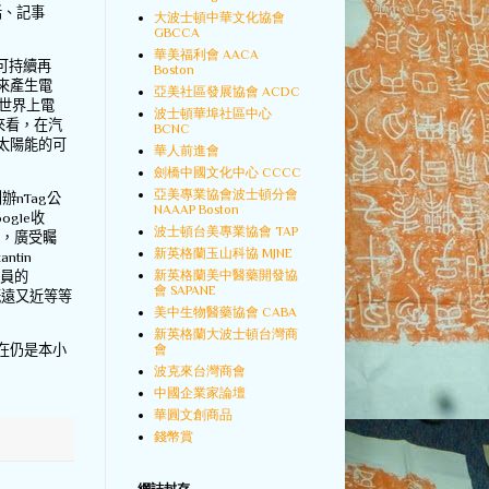
話、記事
大波士頓中華文化協會
GBCCA
華美福利會 AACA
可持續再
Boston
來產生電
亞美社區發展協會 ACDC
世界上電
波士頓華埠社區中心
來看，在汽
BCNC
太陽能的可
華人前進會
劍橋中國文化中心 CCCC
亞美專業協會波士頓分會
創辦
nTag
公
NAAAP Boston
ogle
收
波士頓台美專業協會 TAP
，廣受矚
新英格蘭玉山科協 MJNE
antin
新英格蘭美中醫藥開發協
員的
會 SAPANE
既遠又近等等
美中生物醫藥協會 CABA
新英格蘭大波士頓台灣商
會
在仍是本小
波克來台灣商會
中國企業家論壇
華圓文創商品
錢幣賞