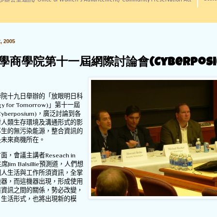
訊/ Office of Women's Advancement/ Community Preservation Act
 2005
學商學院第十一屆網際討論會(Cyberposi
學院十九日舉辦的「放眼明日科
gy for Tomorrow)
」第十一屆
Cyberposium)
，廣泛討論到各
對人類生存環境及溝通形式的影
再生的無污染能源，整合資訊的
是未來商機所在。
方面，會議主講者
Reseach in
主席
Jim Balsillie
預測道，人們想
個人生活與工作所須資訊，全掌
機器，而這機器出現，形成使用
與資訊之間的關係，勢必改變，
、生活形式，也將出現新的模