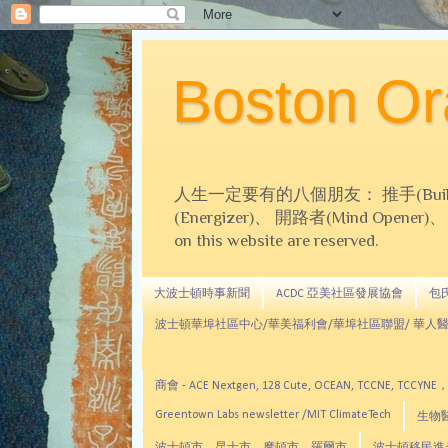
Boston 
人生一定要有的八個朋友： 推手(Builder)、
(Energizer)、 開路者(Mind Opener)、 導師(
on this website are reserved.
大波士頓時事新聞
ACDC 亞美社區發展協會
包氏文
波士頓華埠社區中心/華美福利會/華埠社區聯盟/ 華人醫
商會 - ACE Nextgen, 128 Cute, OCEAN, TC
Greentown Labs newsletter /MIT ClimateTech
生物醫藥