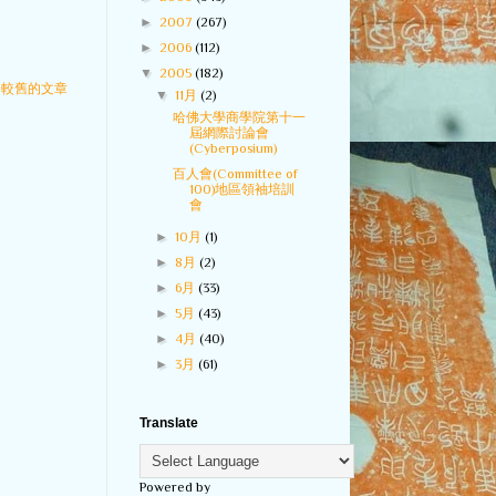
►
2007
(267)
►
2006
(112)
▼
2005
(182)
較舊的文章
▼
11月
(2)
哈佛大學商學院第十一
屆網際討論會
(Cyberposium)
百人會(Committee of
100)地區領袖培訓
會
►
10月
(1)
►
8月
(2)
►
6月
(33)
►
5月
(43)
►
4月
(40)
►
3月
(61)
Translate
Powered by