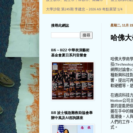
波士頓市、昆士市，摩頓市、羅爾市
波士頓移民進步辦公室通
大學沙龍 第245期 李建忠－2026 ASI 奇點展望 1/4
搜尋此網誌
星期二, 11月 22,
哈佛大
8/6 ~ 8/22 中華表演藝術
基金會夏日系列音樂會
哈佛大學商
技
(Technolo
網際討論會
(
種新興科技
響，提出可
軟硬體等，
在通訊科技
Motion
公司
要的是能把
握在手中的
8/8 波士顿急難救助協會舉
風潮後，人
辦中風及AI咨詢講座
人們的工作
式。