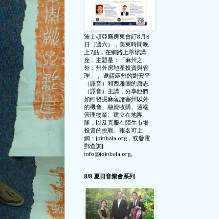
波士頓亞裔房東會訂8月8
日（週六），美東時間晚
上7點，在網路上舉辦講
座，主題是：「麻州之
外：州外房地產投資與管
理」， 邀請麻州的劉安平
（譯音）和西雅圖的唐志
（譯音）主講，分享他們
如何發掘麻薩諸塞州以外
的機會、融資收購、遠端
管理物業、建立在地團
隊，以及克服在陌生市場
投資的挑戰。報名可上
網：joinbala.org，或發電
郵查詢|
info@joinbala.org。
8/8 夏日音樂會系列