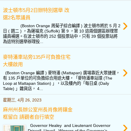
波士頓市5月2日辦特別選舉 改
選2名眾議員
›
(Boston Orange 周菊子綜合編譯 ) 波士頓市將於 5 月 2
日 ( 週二 ) ，為薩福克 (Suffolk) 第 9 ，第 10 這兩個選區辦理眾
議員補選。在波士頓市的 252 個投票站中，只有 39 個投票站將
為這特別選舉辦理投...
麥特潘車站旁135戶可負擔住宅
大樓啟用
›
(Boston Orange 編譯 ) 麥特潘 (Mattapan) 廣場靠近大眾捷運，
有 135 戶單位的可負擔綜合用途大樓，「麥特潘車站環 (The
Loop at Mattapan Station) 」，以及樓內的「每日桌 (Daily
Table) 」雜貨店， 4...
星期三, 4月 26, 2023
麻州州長辦公室州長肖像將鑲金
框留白 請觀者自行填空
›
Governor Healey and Lieutenant Governor
Driscoll Unveil Winners of the Governor’s