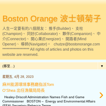
Boston Orange 波士頓菊子
人生一定要有的八個朋友： 推手(Builder)、 支柱
(Champion)、 同好(Collaborator)、 夥伴(Companion)、 中
介(Connector)、 開心果(Energizer)、 開路者(Mind
Opener)、 導師(Navigator)。 chutze@bostonorange.com
******************* All rights of articles and photos on this
website are reserved.
▼
星期五, 4月 28, 2023
麻州能源環境事務廳指派Tom
›
O’Shea 出任漁獵局局長
Healey-Driscoll Administration Names Fish and Game
Commissioner BOSTON – Energy and Environmental Affairs
(EEA) Secretary Rebecca Teppe...